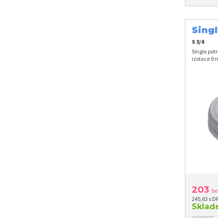
Singl
mm
S 3/4
Single pot
izolace 9 
203
be
245,63 s D
Skla