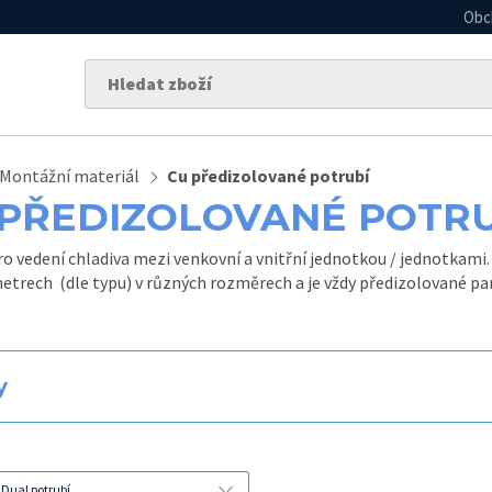
Obc
Montážní materiál
Cu předizolované potrubí
 PŘEDIZOLOVANÉ POTR
o vedení chladiva mezi venkovní a vnitřní jednotkou / jednotkami. 
etrech (dle typu) v různých rozměrech a je vždy předizolované par
y
/ Dual potrubí