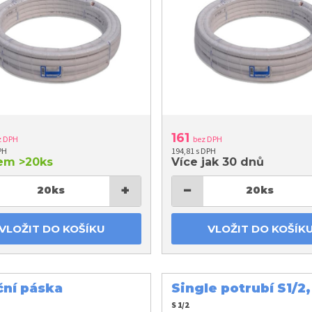
161
z DPH
bez DPH
PH
194,81 s DPH
dem
>20ks
Více jak 30 dnů
+
−
20
ks
20
ks
VLOŽIT DO KOŠÍKU
VLOŽIT DO KOŠÍK
ční páska
Single potrubí S1/2,
lepící
mm
S 1/2