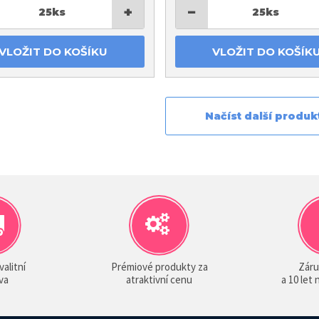
+
−
25
ks
25
ks
VLOŽIT DO KOŠÍKU
VLOŽIT DO KOŠÍK
Načíst další produk
valitní
Prémiové produkty za
Záru
va
atraktivní cenu
a 10 let