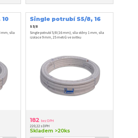
 10
Single potrubí S5/8, 16
mm
S 5/8
8 mm, síla
Single potrubí 5/8 (16 mm), síla stěny 1 mm, síla
izolace 9 mm, 25 metrů ve svitku
182
bez DPH
220,22 s DPH
Skladem
>20ks