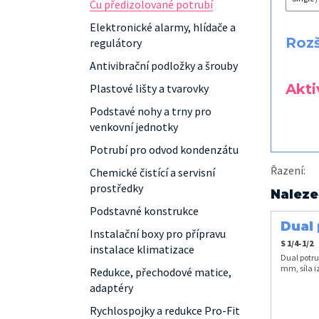
Cu předizolované potrubí
Elektronické alarmy, hlídače a
Rozš
regulátory
Antivibrační podložky a šrouby
Aktiv
Plastové lišty a tvarovky
Podstavé nohy a trny pro
venkovní jednotky
Potrubí pro odvod kondenzátu
Řazení
:
Chemické čistící a servisní
prostředky
Naleze
Podstavné konstrukce
Dual 
Instalační boxy pro přípravu
S 1/4-1/2
instalace klimatizace
Dual potru
mm, síla i
Redukce, přechodové matice,
adaptéry
Rychlospojky a redukce Pro-Fit