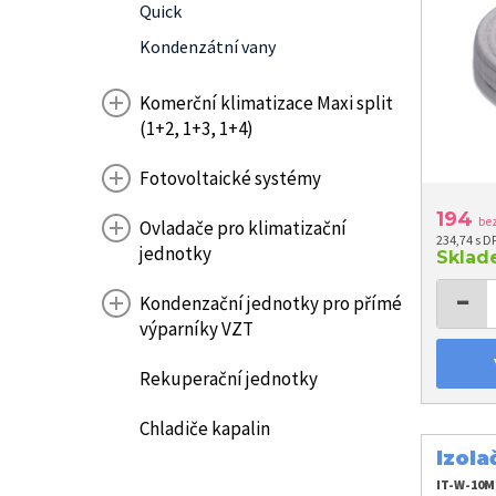
Quick
Kondenzátní vany
Komerční klimatizace Maxi split
(1+2, 1+3, 1+4)
Fotovoltaické systémy
194
be
Ovladače pro klimatizační
234,74 s D
jednotky
Skla
−
Kondenzační jednotky pro přímé
výparníky VZT
Rekuperační jednotky
Chladiče kapalin
Izola
samo
IT-W-10M