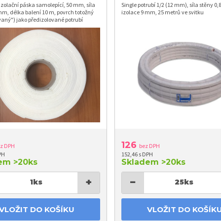
Izolační páska samolepící, 50 mm, síla
Single potrubí 1/2 (12 mm), síla stěny 0,
mm, délka balení 10 m, povrch totožný
izolace 9 mm, 25 metrů ve svitku
aný") jako předizolované potrubí
126
ez DPH
bez DPH
PH
152,46 s DPH
dem
>20ks
Skladem
>20ks
+
−
1
ks
25
ks
VLOŽIT DO KOŠÍKU
VLOŽIT DO KOŠÍK