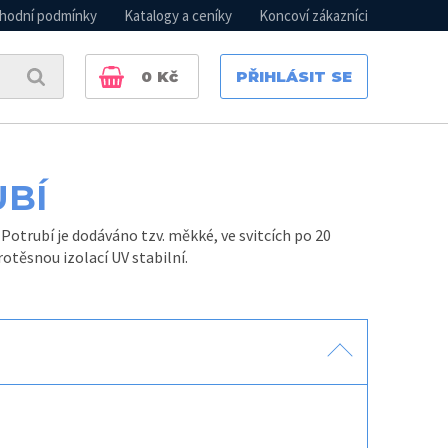
hodní podmínky
Katalogy a ceníky
Koncoví zákazníci
0
Kč
PŘIHLÁSIT SE
UBÍ
Potrubí je dodáváno tzv. měkké, ve svitcích po 20
otěsnou izolací UV stabilní.