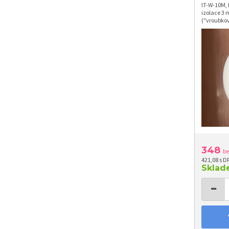
IT-W-10M, 
izolace 3 
("vroubkov
348
b
421,08 s D
Skla
−