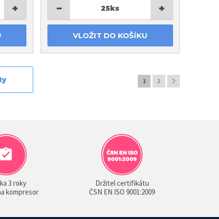
+
−
+
25
ks
U
VLOŽIT DO KOŠÍKU
ty
1
2
ka 3 roky
Držitel certifikátu
 na kompresor
ČSN EN ISO 9001:2009