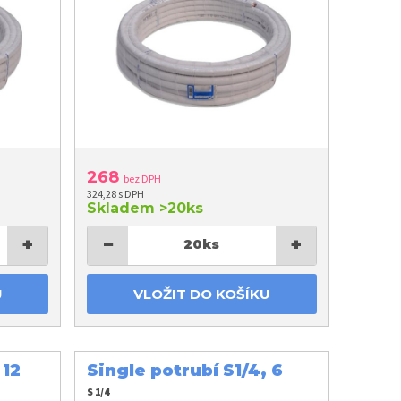
268
bez DPH
324,28 s DPH
Skladem
>20ks
+
−
+
20
ks
U
VLOŽIT DO KOŠÍKU
 12
Single potrubí S1/4, 6
mm
S 1/4