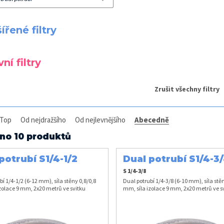
ířené filtry
ní filtry
Zrušit všechny filtry
Top
Od nejdražšího
Od nejlevnějšího
Abecedně
no 10 produktů
potrubí S1/4-1/2
Dual potrubí S1/4-3
S 1/4-3/8
bí 1/4-1/2 (6-12 mm), síla stěny 0,8/0,8
Dual potrubí 1/4-3/8 (6-10 mm), síla stěn
zolace 9 mm, 2x20 metrů ve svitku
mm, síla izolace 9 mm, 2x20 metrů ve s