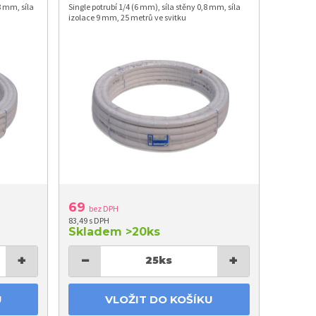
8 mm, síla
Single potrubí 1/4 (6 mm), síla stěny 0,8 mm, síla
izolace 9 mm, 25 metrů ve svitku
69
bez DPH
83,49 s DPH
Skladem
>20ks
+
−
+
25
ks
U
VLOŽIT DO KOŠÍKU