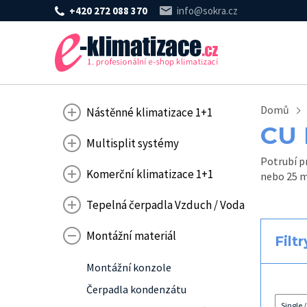
+420 272 088 370
info@sokra.cz
Domů
Nástěnné klimatizace 1+1
CU
Multisplit systémy
Potrubí pr
Komerční klimatizace 1+1
nebo 25 m
Tepelná čerpadla Vzduch / Voda
Montážní materiál
Filtr
Montážní konzole
Čerpadla kondenzátu
Single 