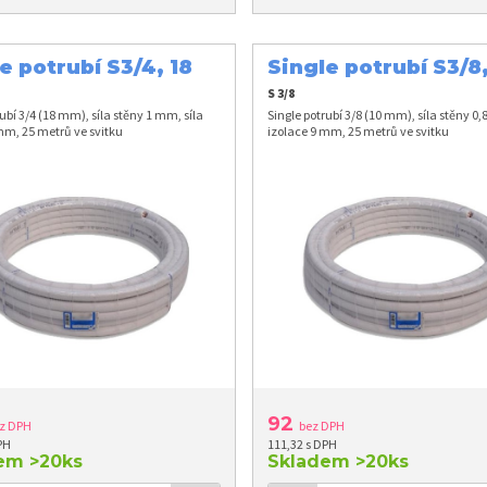
e potrubí S3/4, 18
Single potrubí S3/8,
mm
S 3/8
rubí 3/4 (18 mm), síla stěny 1 mm, síla
Single potrubí 3/8 (10 mm), síla stěny 0,
mm, 25 metrů ve svitku
izolace 9 mm, 25 metrů ve svitku
92
z DPH
bez DPH
PH
111,32 s DPH
dem
>20ks
Skladem
>20ks