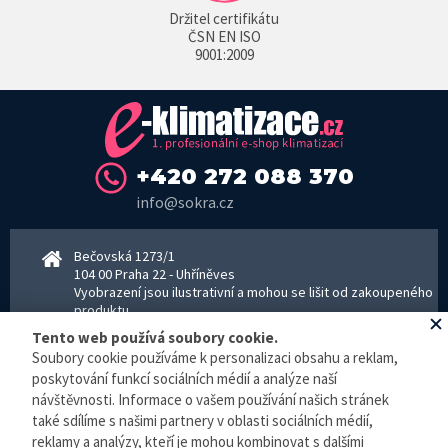
Držitel certifikátu
ČSN EN ISO
9001:2009
+420 272 088 370
info@sokra.cz
Bečovská 1273/1
104 00 Praha 22 - Uhříněves
Vyobrazení jsou ilustrativní a mohou se lišit od zakoupeného
produktu.
www.sokra.cz
│
www.haier-klimatizace.cz
Tento web používá soubory cookie.
Soubory cookie používáme k personalizaci obsahu a reklam,
poskytování funkcí sociálních médií a analýze naší
návštěvnosti. Informace o vašem používání našich stránek
Otevírací doba
Pondělí–Pátek 8–16:30 hodin - kancelář
také sdílíme s našimi partnery v oblasti sociálních médií,
Pondělí–pátek 8–16:00 hodin - sklad
reklamy a analýzy, kteří je mohou kombinovat s dalšími