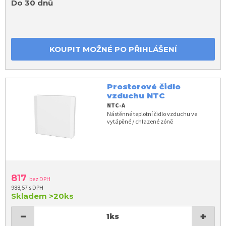
Do 30 dnů
KOUPIT MOŽNÉ PO PŘIHLÁŠENÍ
Prostorové čidlo
vzduchu NTC
NTC-A
Nástěnné teplotní čidlo vzduchu ve
vytápěné / chlazené zóně
817
bez DPH
988,57 s DPH
Skladem
>20ks
−
+
1
ks