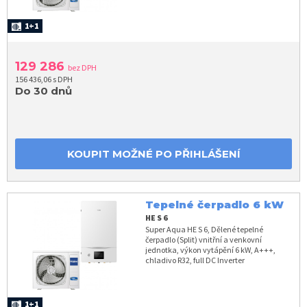
1+1
129 286
bez DPH
156 436,06 s DPH
Do 30 dnů
KOUPIT MOŽNÉ PO PŘIHLÁŠENÍ
Tepelné čerpadlo 6 kW
HE S 6
Super Aqua HE S 6, Dělené tepelné
čerpadlo (Split) vnitřní a venkovní
jednotka, výkon vytápění 6 kW, A+++,
chladivo R32, full DC Inverter
1+1