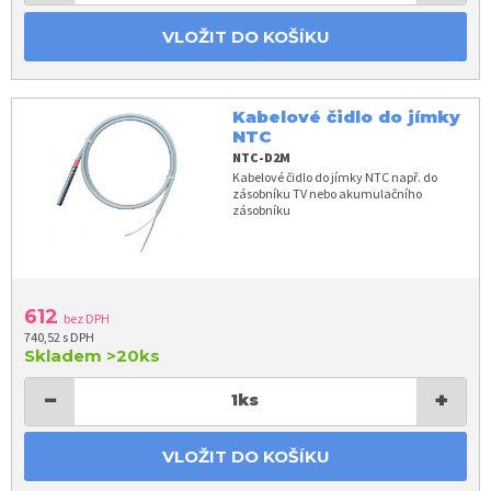
VLOŽIT DO KOŠÍKU
Kabelové čidlo do jímky
NTC
NTC-D2M
Kabelové čidlo do jímky NTC např. do
zásobníku TV nebo akumulačního
zásobníku
612
bez DPH
740,52 s DPH
Skladem
>20ks
−
+
1
ks
VLOŽIT DO KOŠÍKU