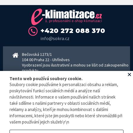
+420 272 088 370
info@sokra.cz
Bečovská 1273/1
104 00 Praha 22 - Uhříněves
Vyobrazení jsou ilustrativní a mohou se lišit od zakoupeného
produktu.
www.sokra.cz
│
www.haier-klimatizace.cz
Tento web používá soubory cookie.
Soubory cookie používáme k personalizaci obsahu a reklam,
poskytování funkcí sociálních médií a analýze naší
Otevírací doba
návštěvnosti. Informace o vašem používání našich stránek
Pondělí–Pátek 8–16:30 hodin - kancelář
také sdílíme s našimi partnery v oblasti sociálních médií,
Pondělí–pátek 8–16:00 hodin - sklad
reklamy a analýzy, kteří je mohou kombinovat s dalšími
Zpracování osobních údajů
informacemi, které jste jim poskytli nebo které shromáždili při
vašem používání jejich služeb\r\n