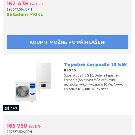
162 436
bez DPH
196 547,56 s DPH
Skladem
>10ks
KOUPIT MOŽNÉ PO PŘIHLÁŠENÍ
Tepelné čerpadlo 10 kW
HE S 10
Super Aqua HE S 10, Dělené tepelné
čerpadlo (Split) vnitřní a venkovní
jednotka, výkon vytápění 10 kW, A+++,
chladivo R32, full DC Inverter
1+1
165 750
bez DPH
200 557,50 s DPH