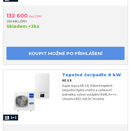
132 600
bez DPH
160 446 s DPH
Skladem
<3ks
KOUPIT MOŽNÉ PO PŘIHLÁŠENÍ
Tepelné čerpadlo 8 kW
HE S 8
Super Aqua HE S 8, Dělené tepelné
čerpadlo (Split) vnitřní a venkovní
jednotka, výkon vytápění 8 kW, A+++,
chladivo R32, full DC Inverter
1+1