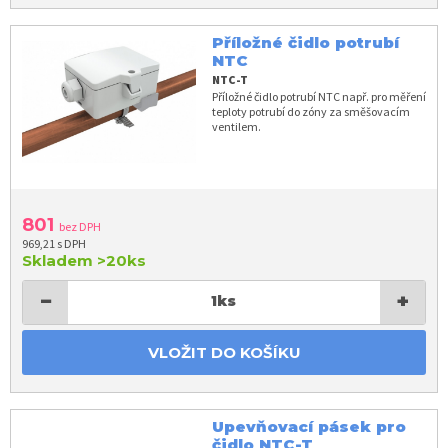
Příložné čidlo potrubí
NTC
NTC-T
Příložné čidlo potrubí NTC např. pro měření
teploty potrubí do zóny za směšovacím
ventilem.
801
bez DPH
969,21 s DPH
Skladem
>20ks
−
+
1
ks
VLOŽIT DO KOŠÍKU
Upevňovací pásek pro
čidlo NTC-T