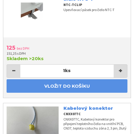
NTC-TCLIP
Upevňovací pásek pro čidlo NTC-T
125
bez DPH
151,25 s DPH
Skladem
>20ks
−
+
1
ks
VLOŽIT DO KOŠÍKU
Kabelový konektor
CNXX07TC
CNXX07TC, Kabelový konektor pro
připojení teplotního čidla na vnitřní PCB,
CN37, teplota vzduchu zóna 2, 3 pin, žlutý