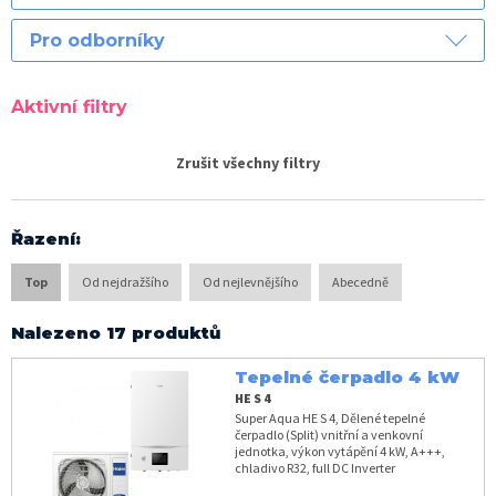
Pro odborníky
Aktivní filtry
Zrušit všechny filtry
Řazení
:
Top
Od nejdražšího
Od nejlevnějšího
Abecedně
Nalezeno 17 produktů
Tepelné čerpadlo 4 kW
HE S 4
Super Aqua HE S 4, Dělené tepelné
čerpadlo (Split) vnitřní a venkovní
jednotka, výkon vytápění 4 kW, A+++,
chladivo R32, full DC Inverter