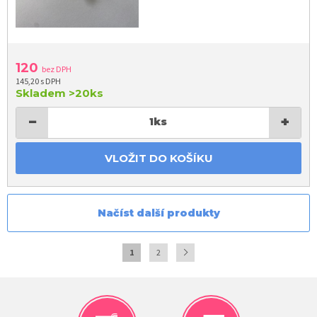
120
bez DPH
145,20 s DPH
Skladem
>20ks
−
+
1
ks
VLOŽIT DO KOŠÍKU
Načíst další produkty
1
2