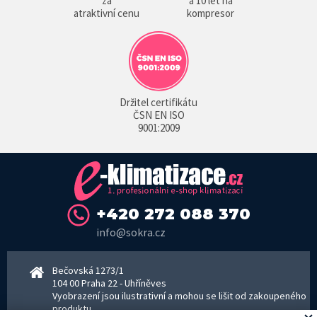
za
a 10 let na
atraktivní cenu
kompresor
Držitel certifikátu
ČSN EN ISO
9001:2009
+420 272 088 370
info@sokra.cz
Bečovská 1273/1
104 00 Praha 22 - Uhříněves
Vyobrazení jsou ilustrativní a mohou se lišit od zakoupeného
produktu.