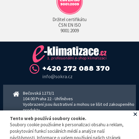
Držitel certifikátu
ČSN EN ISO
9001:2009
+420 272 088 370
info@sokra.cz
Bečovská 1273/1
104 00 Praha 22 - Uhříněves
Vyobrazení jsou ilustrativní a mohou se lišit od zakoupeného
produktu.
www.sokra.cz
│
www.haier-klimatizace.cz
Tento web používá soubory cookie.
Soubory cookie používáme k personalizaci obsahu a reklam,
poskytování funkcí sociálních médií a analýze naší
návštěvnosti. Informace o vašem používání našich stránek
Otevírací doba