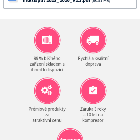
multisplit 2025_2026_V2.1.pdf
(60.51 MB)
99 % běžného
Rychlá a kvalitní
zařízení skladem a
doprava
ihned k dispozici
Prémiové produkty
Záruka 3 roky
za
a 10 let na
atraktivní cenu
kompresor