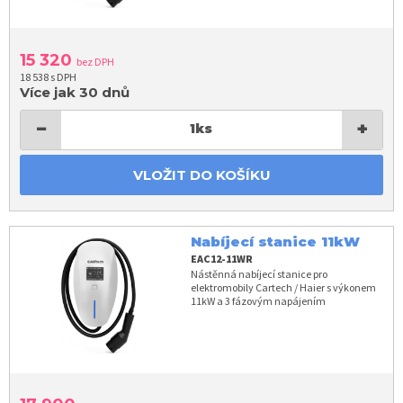
15 320
bez DPH
18 538 s DPH
Více jak 30 dnů
−
+
1
ks
VLOŽIT DO KOŠÍKU
Nabíjecí stanice 11kW
EAC12-11WR
Nástěnná nabíjecí stanice pro
elektromobily Cartech / Haier s výkonem
11kW a 3 fázovým napájením