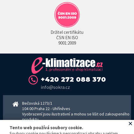
Držitel certifikátu
ČSN EN ISO
9001:2009
+420 272 088 370
info@sokra.cz
Bečovská 1273/1
104 00 Praha 22 - Uhříněves
Vyobrazení jsou ilustrativní a mohou se lišit od zakoupeného
produktu.
www.sokra.cz
│
www.haier-klimatizace.cz
Tento web používá soubory cookie.
Soubory cookie používáme k personalizaci obsahu a reklam,