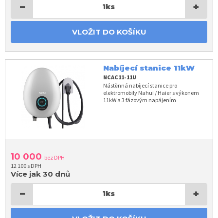
−
+
1
ks
VLOŽIT DO KOŠÍKU
Nabíjecí stanice 11kW
NCAC11-11U
Nástěnná nabíjecí stanice pro
elektromobily Nahui / Haier s výkonem
11kW a 3 fázovým napájením
10 000
bez DPH
12 100 s DPH
Více jak 30 dnů
−
+
1
ks