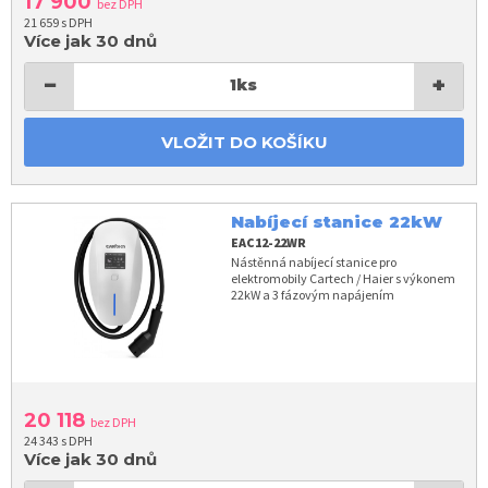
17 900
bez DPH
21 659 s DPH
Více jak 30 dnů
−
+
1
ks
VLOŽIT DO KOŠÍKU
Nabíjecí stanice 22kW
EAC12-22WR
Nástěnná nabíjecí stanice pro
elektromobily Cartech / Haier s výkonem
22kW a 3 fázovým napájením
20 118
bez DPH
24 343 s DPH
Více jak 30 dnů