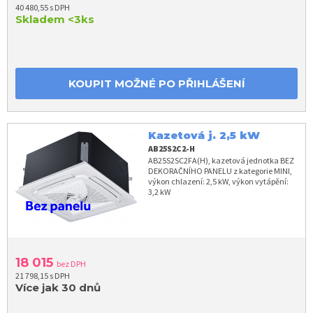
40 480,55 s DPH
Skladem
<3ks
KOUPIT MOŽNÉ PO PŘIHLÁŠENÍ
Kazetová j. 2,5 kW
AB25S2C2-H
AB25S2SC2FA(H), kazetová jednotka BEZ
DEKORAČNÍHO PANELU z kategorie MINI,
výkon chlazení: 2,5 kW, výkon vytápění:
3,2 kW
18 015
bez DPH
21 798,15 s DPH
Více jak 30 dnů