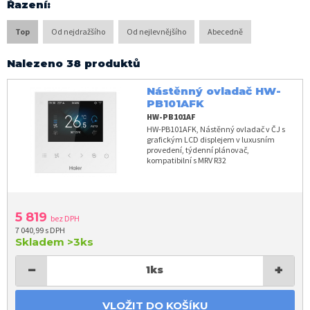
Řazení
:
Top
Od nejdražšího
Od nejlevnějšího
Abecedně
Nalezeno 38 produktů
Nástěnný ovladač HW-
PB101AFK
HW-PB101AF
HW-PB101AFK, Nástěnný ovladač v ČJ s
grafickým LCD displejem v luxusním
provedení, týdenní plánovač,
kompatibilní s MRV R32
5 819
bez DPH
7 040,99 s DPH
Skladem
>3ks
−
+
1
ks
VLOŽIT DO KOŠÍKU