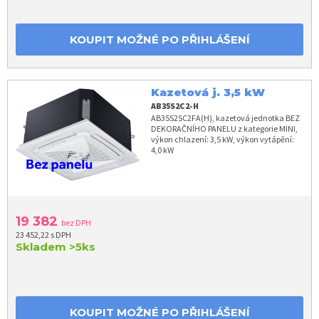
KOUPIT MOŽNÉ PO PŘIHLÁŠENÍ
Kazetová j. 3,5 kW
AB35S2C2-H
AB35S2SC2FA(H), kazetová jednotka BEZ
DEKORAČNÍHO PANELU z kategorie MINI,
výkon chlazení: 3,5 kW, výkon vytápění:
4,0 kW
19 382
bez DPH
23 452,22 s DPH
Skladem
>5ks
KOUPIT MOŽNÉ PO PŘIHLÁŠENÍ