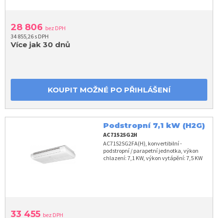
28 806
bez DPH
34 855,26 s DPH
Více jak 30 dnů
KOUPIT MOŽNÉ PO PŘIHLÁŠENÍ
Podstropní 7,1 kW (H2G)
AC71S2SG2H
AC71S2SG2FA(H), konvertibilní -
podstropní / parapetní jednotka, výkon
chlazení: 7,1 KW, výkon vytápění: 7,5 KW
33 455
bez DPH