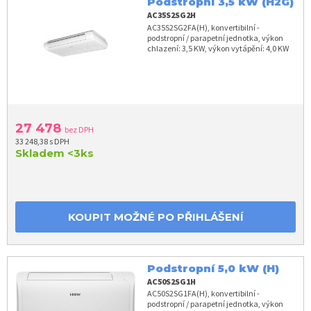
Podstropní 3,5 kW (H2G)
AC35S2SG2H
AC35S2SG2FA(H), konvertibilní -
podstropní / parapetní jednotka, výkon
chlazení: 3,5 KW, výkon vytápění: 4,0 KW
27 478
bez DPH
33 248,38 s DPH
Skladem
<3ks
KOUPIT MOŽNÉ PO PŘIHLÁŠENÍ
Podstropní 5,0 kW (H)
AC50S2SG1H
AC50S2SG1FA(H), konvertibilní -
podstropní / parapetní jednotka, výkon