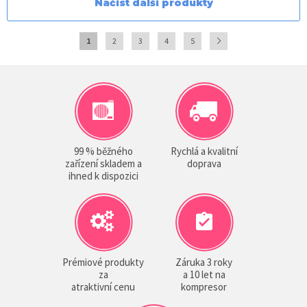
Načíst další produkty
1
2
3
4
5
99 % běžného
Rychlá a kvalitní
zařízení skladem a
doprava
ihned k dispozici
Prémiové produkty
Záruka 3 roky
za
a 10 let na
atraktivní cenu
kompresor