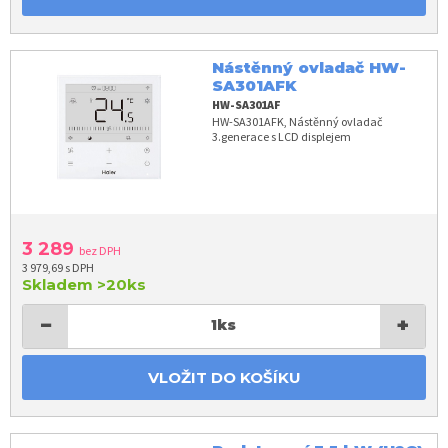
Nástěnný ovladač HW-
SA301AFK
HW-SA301AF
HW-SA301AFK, Nástěnný ovladač
3.generace s LCD displejem
3 289
bez DPH
3 979,69 s DPH
Skladem
>20ks
−
+
1
ks
VLOŽIT DO KOŠÍKU