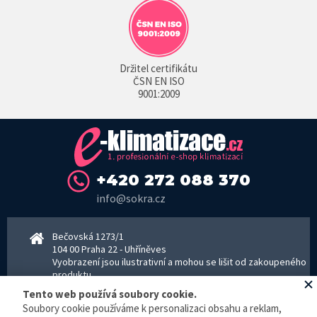
Držitel certifikátu
ČSN EN ISO
9001:2009
+420 272 088 370
info@sokra.cz
Bečovská 1273/1
104 00 Praha 22 - Uhříněves
Vyobrazení jsou ilustrativní a mohou se lišit od zakoupeného
produktu.
www.sokra.cz
│
www.haier-klimatizace.cz
Tento web používá soubory cookie.
Soubory cookie používáme k personalizaci obsahu a reklam,