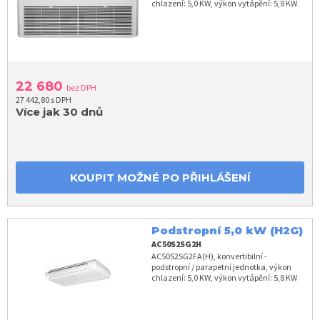
chlazení: 5,0 KW, výkon vytápění: 5,8 KW
22 680
bez DPH
27 442,80 s DPH
Více jak 30 dnů
KOUPIT MOŽNÉ PO PŘIHLÁŠENÍ
Podstropní 5,0 kW (H2G)
AC50S2SG2H
AC50S2SG2FA(H), konvertibilní -
podstropní / parapetní jednotka, výkon
chlazení: 5,0 KW, výkon vytápění: 5,8 KW