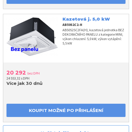
Kazetová j. 5,0 kW
AB50S2C2-H
AB50S2SC2FA(H), kazetová jednotka BEZ
DEKORAČNÍHO PANELU z kategorie MINI,
výkon chlazení: 5,0 kW, výkon vytápění:
5,5 kW
20 292
bez DPH
24 553,32 s DPH
Více jak 30 dnů
KOUPIT MOŽNÉ PO PŘIHLÁŠENÍ