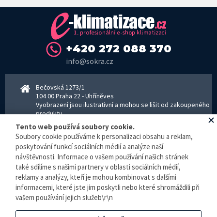
+420 272 088 370
info@sokra.cz
Bečovská 1273/1
104 00 Praha 22 - Uhříněves
Vyobrazení jsou ilustrativní a mohou se lišit od zakoupeného
produktu.
www.sokra.cz
│
www.haier-klimatizace.cz
Tento web používá soubory cookie.
Soubory cookie používáme k personalizaci obsahu a reklam,
poskytování funkcí sociálních médií a analýze naší
návštěvnosti. Informace o vašem používání našich stránek
Otevírací doba
Pondělí–Pátek 8–16:30 hodin - kancelář
také sdílíme s našimi partnery v oblasti sociálních médií,
Pondělí–pátek 8–16:00 hodin - sklad
reklamy a analýzy, kteří je mohou kombinovat s dalšími
Zpracování osobních údajů
informacemi, které jste jim poskytli nebo které shromáždili při
vašem používání jejich služeb\r\n