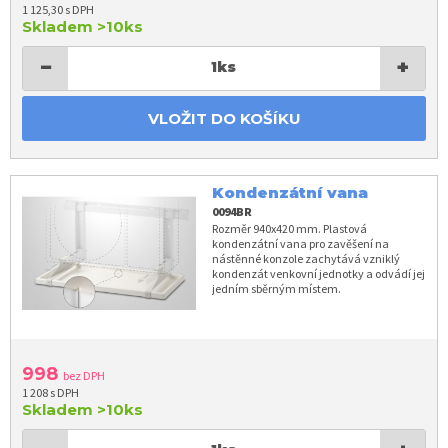
1 125,30 s DPH
Skladem
>10ks
−
+
1
ks
VLOŽIT DO KOŠÍKU
Kondenzátní vana
0094BR
Rozměr 940x420 mm. Plastová
kondenzátní vana pro zavěšení na
nástěnné konzole zachytává vzniklý
kondenzát venkovní jednotky a odvádí jej
jedním sběrným místem.
998
bez DPH
1 208 s DPH
Skladem
>10ks