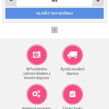
−
+
1
ks
VLOŽIT DO KOŠÍKU
1
99 % běžného
Rychlá a kvalitní
zařízení skladem a
doprava
ihned k dispozici
Prémiové produkty
Záruka 3 roky