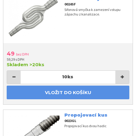
0024SF
Sifonová smyčka k zamezení vstupu
zápachu z kanalizace.
49
bez DPH
59,29 s DPH
Skladem
>20ks
−
+
10
ks
VLOŽIT DO KOŠÍKU
Propojovací kus
0023GL
Propojovací kus dvou hadic