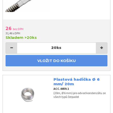
26
bez DPH
31,46 s DPH
Skladem
>20ks
−
+
20
ks
VLOŽIT DO KOŠÍKU
Plastová hadička Ø 6
mm/ 20m
ACC.0059.1
(20m, Ø 6 mm) pro odvod kondenzátu ze
všech typů čerpadel