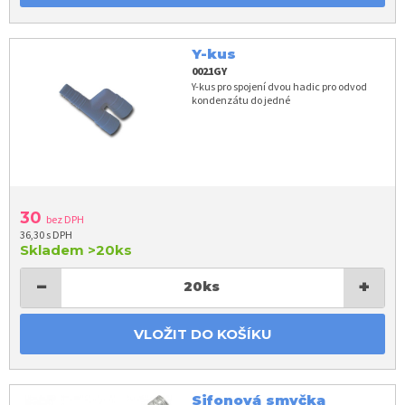
Y-kus
0021GY
Y-kus pro spojení dvou hadic pro odvod
kondenzátu do jedné
30
bez DPH
36,30 s DPH
Skladem
>20ks
−
+
20
ks
VLOŽIT DO KOŠÍKU
Sifonová smyčka