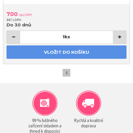
700
bez DPH
847 s DPH
Do 30 dnů
−
+
1
ks
VLOŽIT DO KOŠÍKU
1
99 % běžného
Rychlá a kvalitní
zařízení skladem a
doprava
ihned k dispozici