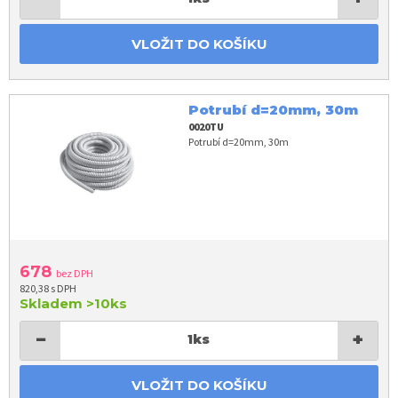
VLOŽIT DO KOŠÍKU
Potrubí d=20mm, 30m
0020TU
Potrubí d=20mm, 30m
678
bez DPH
820,38 s DPH
Skladem
>10ks
−
+
1
ks
VLOŽIT DO KOŠÍKU