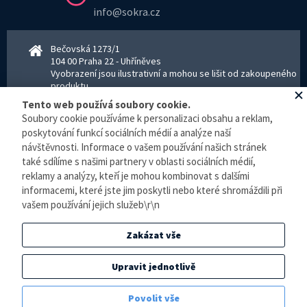
info@sokra.cz
Bečovská 1273/1
104 00 Praha 22 - Uhříněves
Vyobrazení jsou ilustrativní a mohou se lišit od zakoupeného
produktu.
www.sokra.cz
│
www.haier-klimatizace.cz
Tento web používá soubory cookie.
Soubory cookie používáme k personalizaci obsahu a reklam,
poskytování funkcí sociálních médií a analýze naší
návštěvnosti. Informace o vašem používání našich stránek
Otevírací doba
Pondělí–Pátek 8–16:30 hodin - kancelář
také sdílíme s našimi partnery v oblasti sociálních médií,
Pondělí–pátek 8–16:00 hodin - sklad
reklamy a analýzy, kteří je mohou kombinovat s dalšími
Zpracování osobních údajů
informacemi, které jste jim poskytli nebo které shromáždili při
vašem používání jejich služeb\r\n
© E-klimatizace.cz, všechna práva vyhrazena.
Zakázat vše
Internetový obchod
vytvořilo studio
BlueGhost
.
Elektronická evidence tržeb je zde prováděna v BĚŽNÉM REŽIMU. Podle zákona o
Upravit jednotlivě
evidenci tržeb je prodejce povinen vystavit kupujícímu účtenku. Zároveň je povinen
zaevidovat přijatou tržbu u správce daně online, v případě technického výpadku pak
Povolit vše
nejpozději do 48 hodin.