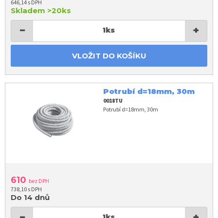
646,14 s DPH
Skladem
>20ks
−
+
1
ks
VLOŽIT DO KOŠÍKU
Potrubí d=18mm, 30m
0018TU
Potrubí d=18mm, 30m
610
bez DPH
738,10 s DPH
Do 14 dnů
−
+
1
ks