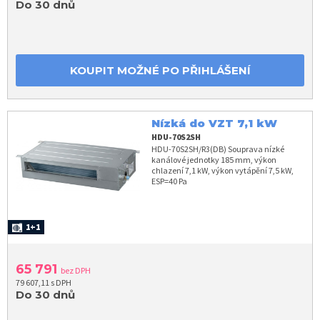
Do 30 dnů
KOUPIT MOŽNÉ PO PŘIHLÁŠENÍ
Nízká do VZT 7,1 kW
HDU-70S2SH
HDU-70S2SH/R3(DB) Souprava nízké
kanálové jednotky 185 mm, výkon
chlazení 7,1 kW, výkon vytápění 7,5 kW,
ESP=40 Pa
1+1
65 791
bez DPH
79 607,11 s DPH
Do 30 dnů