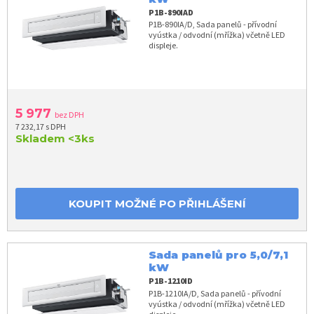
P1B-890IAD
P1B-890IA/D, Sada panelů - přívodní
vyústka / odvodní (mřížka) včetně LED
displeje.
5 977
bez DPH
7 232,17 s DPH
Skladem
<3ks
KOUPIT MOŽNÉ PO PŘIHLÁŠENÍ
Sada panelů pro 5,0/7,1
kW
P1B-1210ID
P1B-1210IA/D, Sada panelů - přívodní
vyústka / odvodní (mřížka) včetně LED