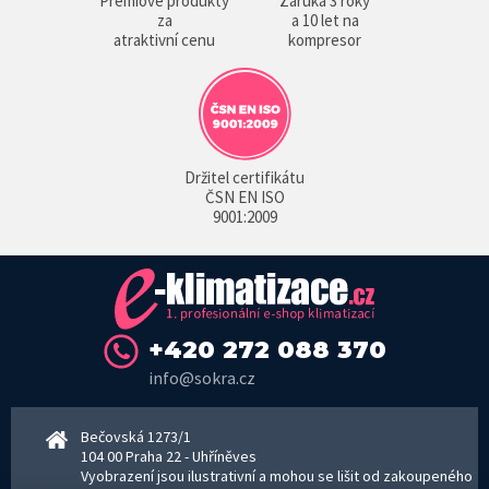
Prémiové produkty
Záruka 3 roky
za
a 10 let na
atraktivní cenu
kompresor
Držitel certifikátu
ČSN EN ISO
9001:2009
+420 272 088 370
info@sokra.cz
Bečovská 1273/1
104 00 Praha 22 - Uhříněves
Vyobrazení jsou ilustrativní a mohou se lišit od zakoupeného