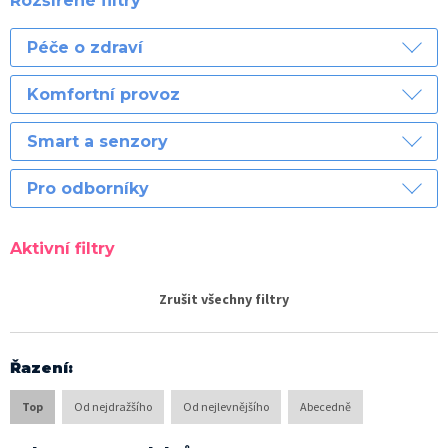
Rozšířené filtry
Péče o zdraví
Komfortní provoz
Smart a senzory
Pro odborníky
Aktivní filtry
Zrušit všechny filtry
Řazení
:
Top
Od nejdražšího
Od nejlevnějšího
Abecedně