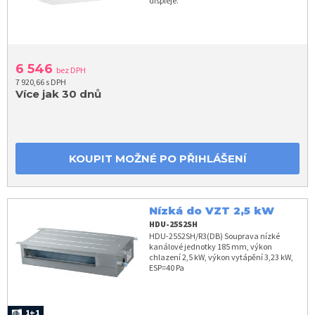
displeje.
6 546
bez DPH
7 920,66 s DPH
Více jak 30 dnů
KOUPIT MOŽNÉ PO PŘIHLÁŠENÍ
Nízká do VZT 2,5 kW
HDU-25S2SH
HDU-25S2SH/R3(DB) Souprava nízké
kanálové jednotky 185 mm, výkon
chlazení 2,5 kW, výkon vytápění 3,23 kW,
ESP=40 Pa
1+1