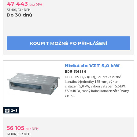
47 443
bez DPH
57 406,03 s DPH
Do 30 dnů
KOUPIT MOŽNÉ PO PŘIHLÁŠENÍ
Nízká do VZT 5,0 kW
HDU-50S3SH
HDU-50S3H/R3(DB), Souprava nízké
kanálové jednotky 185 mm, výkon
chlazení 5,0 kW, výkon vytápění 5,5 kW,
ESP=40 Pa, topný kabel kondenzátní vany
venk.j.
1+1
56 105
bez DPH
67 887,05 s DPH