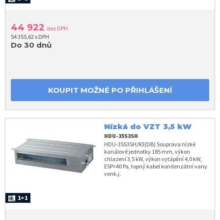
44 922
bez DPH
54 355,62 s DPH
Do 30 dnů
KOUPIT MOŽNÉ PO PŘIHLÁŠENÍ
Nízká do VZT 3,5 kW
HDU-35S3SH
HDU-35S3SH/R3(DB) Souprava nízké
kanálové jednotky 185 mm, výkon
chlazení 3,5 kW, výkon vytápění 4,0 kW,
ESP=40 Pa, topný kabel kondenzátní vany
venk.j.
1+1