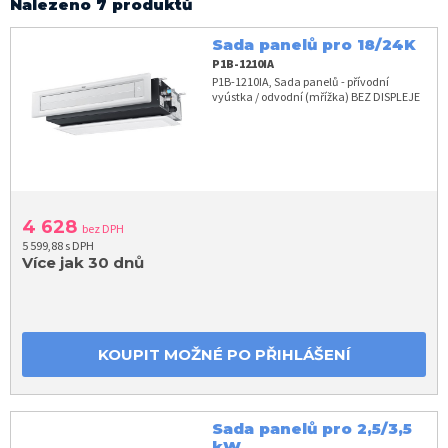
Nalezeno 7 produktů
Sada panelů pro 18/24K
P1B-1210IA
P1B-1210IA, Sada panelů - přívodní
vyústka / odvodní (mřížka) BEZ DISPLEJE
4 628
bez DPH
5 599,88 s DPH
Více jak 30 dnů
KOUPIT MOŽNÉ PO PŘIHLÁŠENÍ
Sada panelů pro 2,5/3,5
kW