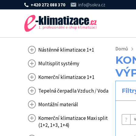
+420 272 088 370
info@sokra.cz
Domů
Nástěnné klimatizace 1+1
KO
Multisplit systémy
VÝ
Komerční klimatizace 1+1
Filtr
Tepelná čerpadla Vzduch / Voda
Montážní materiál
Komerční klimatizace Maxi split
?
V
(1+2, 1+3, 1+4)