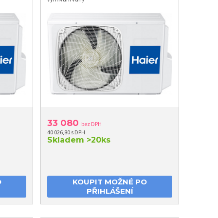
33 080
bez DPH
40 026,80 s DPH
Skladem
>20ks
O
KOUPIT MOŽNÉ PO
PŘIHLÁŠENÍ