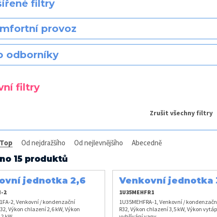
ířené filtry
mfortní provoz
o odborníky
ní filtry
Zrušit všechny filtry
Top
Od nejdražšího
Od nejlevnějšího
Abecedně
no 15 produktů
ovní jednotka 2,6
Venkovní jednotka 
kW
-2
1U35MEHFR1
FA-2, Venkovní / kondenzační
1U35MEHFRA-1, Venkovní / kondenzačn
32, Výkon chlazení 2,6 kW, Výkon
R32, Výkon chlazení 3,5 kW, Výkon vytáp
,2 kW
vyhřívání vany