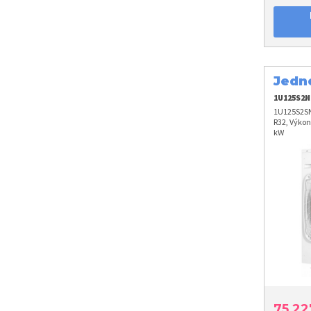
Jedno
1U125S2N
1U125S2SN
R32, Výkon
kW
75 2