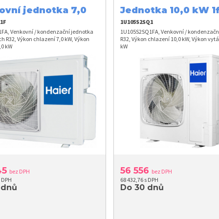
ovní jednotka 7,0
Jednotka 10,0 kW 1
1F
1U105S2SQ1
FA, Venkovní / kondenzační jednotka
1U105S2SQ1FA, Venkovní / kondenzačn
h R32, Výkon chlazení 7,0 kW, Výkon
R32, Výkon chlazení 10,0 kW, Výkon vytá
,0 kW
kW
45
56 556
bez DPH
bez DPH
s DPH
68 432,76 s DPH
 dnů
Do 30 dnů