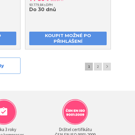
93 779,84 s DPH
Do 30 dnů
O
KOUPIT MOŽNÉ PO
PŘIHLÁŠENÍ
ty
1
2
ka 3 roky
Držitel certifikátu
 na kompresor
ČSN EN ISO 9001:2009