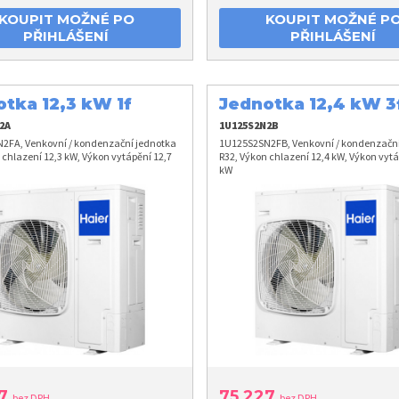
KOUPIT MOŽNÉ PO
KOUPIT MOŽNÉ P
PŘIHLÁŠENÍ
PŘIHLÁŠENÍ
tka 12,3 kW 1f
Jednotka 12,4 kW 3
2A
1U125S2N2B
2FA, Venkovní / kondenzační jednotka
1U125S2SN2FB, Venkovní / kondenzační
 chlazení 12,3 kW, Výkon vytápění 12,7
R32, Výkon chlazení 12,4 kW, Výkon vytá
kW
27
75 227
bez DPH
bez DPH