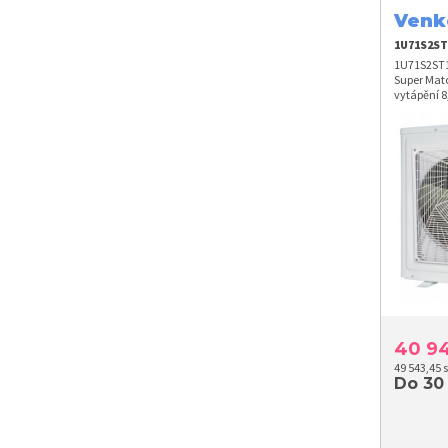
Venk
kW
1U71S2ST
1U71S2ST1
Super Matc
vytápění 8
40 9
49 543,45 
Do 30