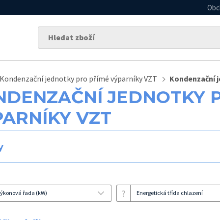
Obc
Kondenzační jednotky pro přímé výparníky VZT
Kondenzační j
NDENZAČNÍ JEDNOTKY 
PARNÍKY VZT
y
?
ýkonová řada (kW)
Energetická třída chlazení