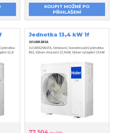
O
KOUPIT MOŽNÉ PO
PŘIHLÁŠENÍ
f
Jednotka 13,4 kW 1f
1U140S2N1A
 jednotka
1U140S2SN1FA, Venkovní / kondenzační jednotka
pění 12,8
R32, Výkon chlazení 13,4 kW, Výkon vytápění 15 kW
77 504
bez DPH