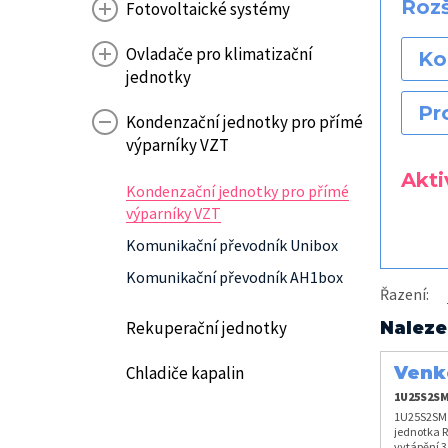
Rozš
Fotovoltaické systémy
Ovladače pro klimatizační
Ko
jednotky
Pr
Kondenzační jednotky pro přímé
výparníky VZT
Aktiv
Kondenzační jednotky pro přímé
výparníky VZT
Komunikační převodník Unibox
Komunikační převodník AH1box
Řazení
:
Rekuperační jednotky
Naleze
Chladiče kapalin
Venk
kW
1U25S2SM
1U25S2SM1
jednotka R
vytápění 3