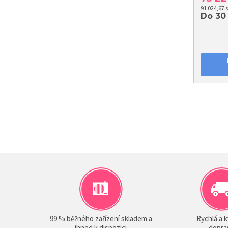
91 024,67 
Do 30
99 % běžného zařízení skladem a
Rychlá a k
ihned k dispozici
dopra