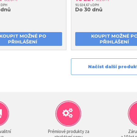
s DPH
91 024,67 s DPH
 dnů
Do 30 dnů
KOUPIT MOŽNÉ PO
KOUPIT MOŽNÉ P
PŘIHLÁŠENÍ
PŘIHLÁŠENÍ
Načíst další produk
valitní
Prémiové produkty za
Záru
va
atraktivní cenu
a 10 let