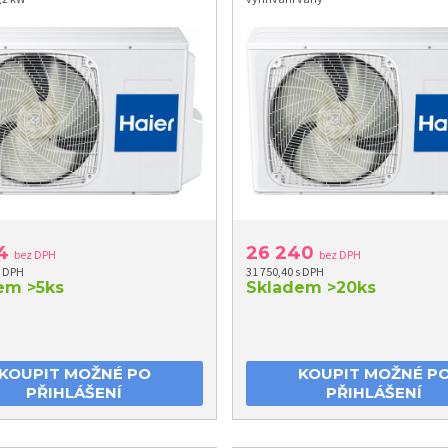
74
26 240
bez DPH
bez DPH
s DPH
31 750,40 s DPH
dem
>5ks
Skladem
>20ks
KOUPIT MOŽNÉ PO
KOUPIT MOŽNÉ P
PŘIHLÁŠENÍ
PŘIHLÁŠENÍ