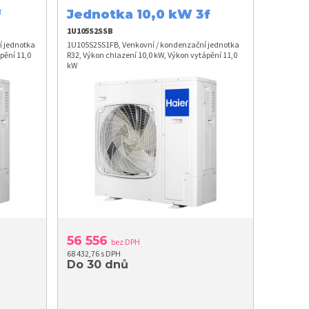
f
Jednotka 10,0 kW 3f
1U105S2SSB
í jednotka
1U105S2SS1FB, Venkovní / kondenzační jednotka
pění 11,0
R32, Výkon chlazení 10,0 kW, Výkon vytápění 11,0
kW
56 556
bez DPH
68 432,76 s DPH
Do 30 dnů