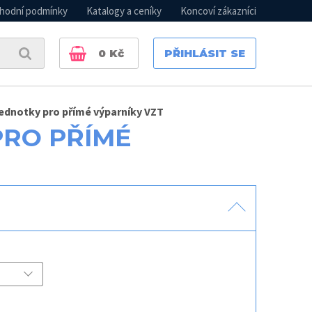
hodní podmínky
Katalogy a ceníky
Koncoví zákazníci
0
Kč
PŘIHLÁSIT SE
ednotky pro přímé výparníky VZT
PRO PŘÍMÉ