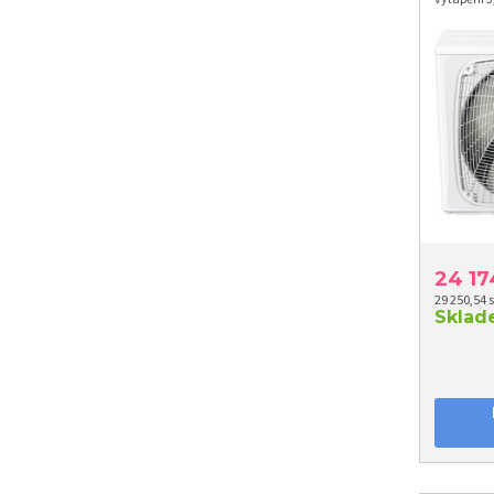
24 1
29 250,54 
Skla