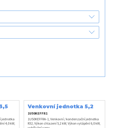
3,5
Venkovní jednotka 5,2
kW
1U50KEFFR1
í jednotka
1U50KEFFRA-1, Venkovní / kondenzační jednotka
ění 4,0 kW,
R32, Výkon chlazení 5,2 kW, Výkon vytápění 6,0 kW,
vyhřívání vany