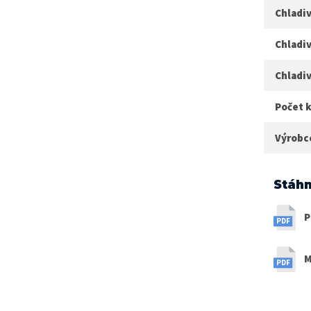
Chladiv
Chladiv
Chladi
Počet k
Výrobc
Stáhn
P
M