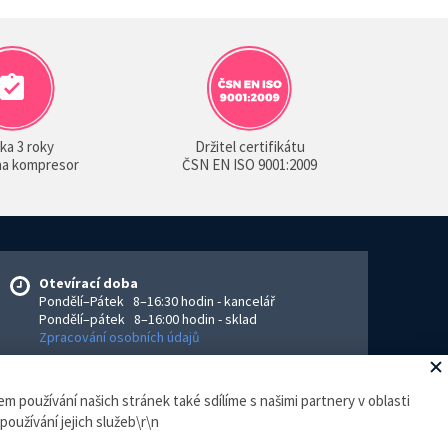
ka 3 roky
Držitel certifikátu
 na kompresor
ČSN EN ISO 9001:2009
Otevírací doba
Pondělí–Pátek 8–16:30 hodin - kancelář
Pondělí–pátek 8–16:00 hodin - sklad
Zpracování osobních údajů
m používání našich stránek také sdílíme s našimi partnery v oblasti
eGhost
.
používání jejich služeb\r\n
ejce povinen vystavit kupujícímu účtenku. Zároveň je povinen