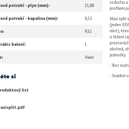
vzduchu a 
ové potrubí - plyn (mm):
15,88
profilem p
ové potrubí - kapalina (mm):
9,52
Maxi split
(jeden EEV
míst), kte
vo:
R32
o řešení z
prostorách
rabic balení:
1
obchod, sh
jednotky.
e:
Haier
- Bez nutn
- Snadné o
ěte si
roduktový list
axisplit.pdf