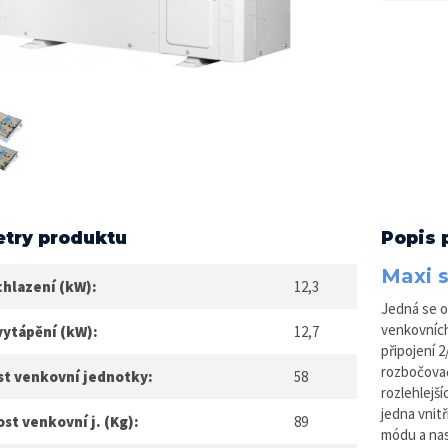
try produktu
Popis 
Maxi s
chlazení (kW):
12,3
Jedná se o
venkovních
vytápění (kW):
12,7
připojení 
rozbočovač
st venkovní jednotky:
58
rozlehlejš
jedna vnit
t venkovní j. (Kg):
89
módu a nas