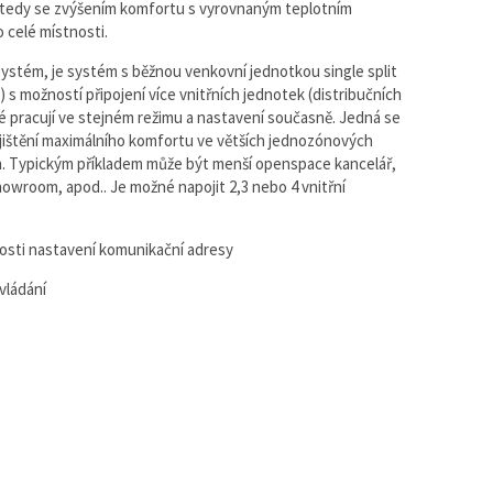
tedy se zvýšením komfortu s vyrovnaným teplotním
o celé místnosti.
 systém, je systém s běžnou venkovní jednotkou single split
) s možností připojení více vnitřních jednotek (distribučních
ré pracují ve stejném režimu a nastavení současně. Jedná se
ajištění maximálního komfortu ve větších jednozónových
. Typickým příkladem může být menší openspace kancelář,
owroom, apod.. Je možné napojit 2,3 nebo 4 vnitřní
osti nastavení komunikační adresy
vládání