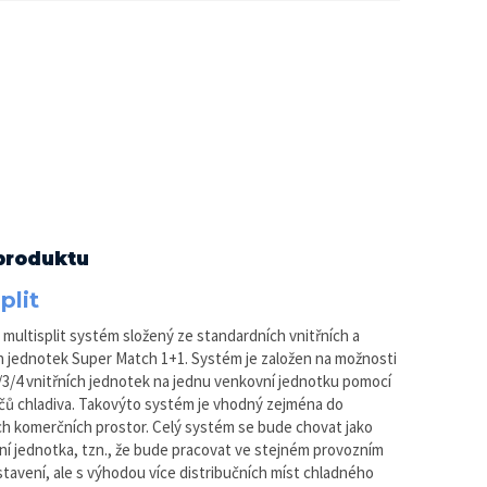
produktu
plit
 multisplit systém složený ze standardních vnitřních a
 jednotek Super Match 1+1. Systém je založen na možnosti
2/3/4 vnitřních jednotek na jednu venkovní jednotku pomocí
ů chladiva. Takovýto systém je vhodný zejména do
ích komerčních prostor. Celý systém se bude chovat jako
řní jednotka, tzn., že bude pracovat ve stejném provozním
tavení, ale s výhodou více distribučních míst chladného