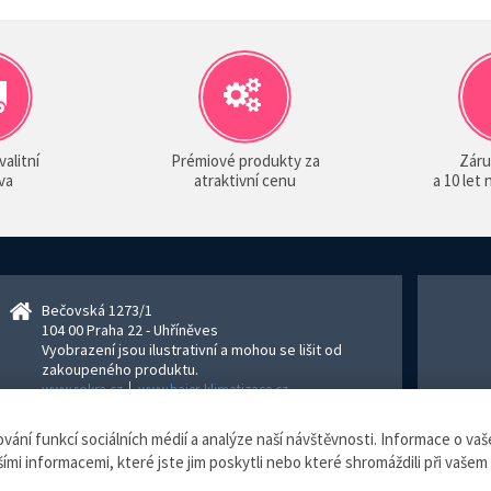
valitní
Prémiové produkty za
Záru
va
atraktivní cenu
a 10 let
Bečovská 1273/1
104 00 Praha 22 - Uhříněves
Vyobrazení jsou ilustrativní a mohou se lišit od
zakoupeného produktu.
www.sokra.cz
│
www.haier-klimatizace.cz
ní funkcí sociálních médií a analýze naší návštěvnosti. Informace o vaše
izace.cz, všechna práva vyhrazena.
Internetový obchod
vytvořilo studio
Blu
ími informacemi, které jste jim poskytli nebo které shromáždili při vašem 
evidence tržeb je zde prováděna v BĚŽNÉM REŽIMU. Podle zákona o evidenci tržeb je prod