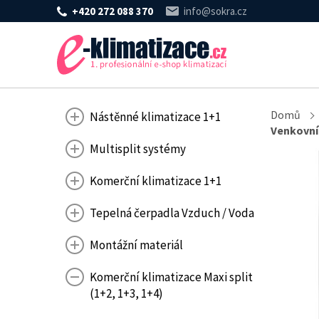
+420 272 088 370
info@sokra.cz
Domů
Nástěnné klimatizace 1+1
Venkovní
Multisplit systémy
Komerční klimatizace 1+1
Tepelná čerpadla Vzduch / Voda
Montážní materiál
Komerční klimatizace Maxi split
(1+2, 1+3, 1+4)