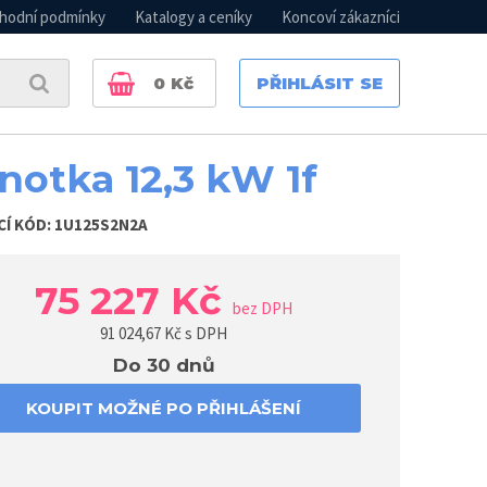
hodní podmínky
Katalogy a ceníky
Koncoví zákazníci
0
Kč
PŘIHLÁSIT SE
notka 12,3 kW 1f
CÍ KÓD:
1U125S2N2A
75 227 Kč
bez DPH
91 024,67
Kč s DPH
Do 30 dnů
KOUPIT MOŽNÉ PO PŘIHLÁŠENÍ