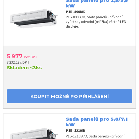
Sada panelů pro 2,5/3,5
kW
P1B-890IAD
P1B-890IA/D, Sada panelů - přívodní
vyústka / odvodní (mřížka) včetně LED
displeje.
5 977
bez DPH
7 232,17 s DPH
Skladem
<3ks
KOUPIT MOŽNÉ PO PŘIHLÁŠENÍ
Sada panelů pro 5,0/7,1
kW
P1B-1210ID
P1B-1210IA/D, Sada panelů - přívodní