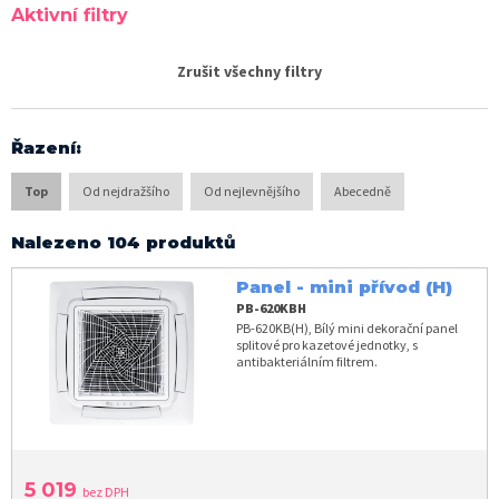
Aktivní filtry
Zrušit všechny filtry
Řazení
:
Top
Od nejdražšího
Od nejlevnějšího
Abecedně
Nalezeno 104 produktů
Panel - mini přívod (H)
PB-620KBH
PB-620KB(H), Bílý mini dekorační panel
splitové pro kazetové jednotky, s
antibakteriálním filtrem.
5 019
bez DPH