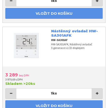
−
+
1
ks
VLOŽIT DO KOŠÍKU
Nástěnný ovladač HW-
SA301AFK
HW-SA301AF
HW-SA301AFK, Nástěnný ovladač
3.generace s LCD displejem
3 289
bez DPH
3 979,69 s DPH
Skladem
>20ks
−
+
1
ks
VLOŽIT DO KOŠÍKU