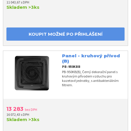
11 043,67 s DPH
Skladem
>3ks
KOUPIT MOŽNÉ PO PŘIHLÁŠENÍ
Panel - kruhový přívod
(B)
PB-950KBB
PB-950KB(B), Černý dekorační panel s
kruhovým přívodem vzduchu pro
kazetové jednotky, s antibakteriálním
filtrem.
13 283
bez DPH
16 072,43 s DPH
Skladem
>3ks