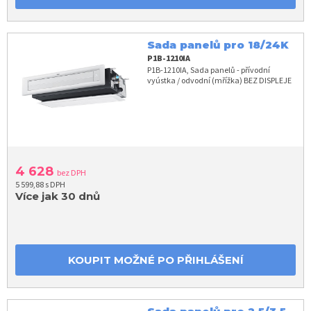
Sada panelů pro 18/24K
P1B-1210IA
P1B-1210IA, Sada panelů - přívodní
vyústka / odvodní (mřížka) BEZ DISPLEJE
4 628
bez DPH
5 599,88 s DPH
Více jak 30 dnů
KOUPIT MOŽNÉ PO PŘIHLÁŠENÍ