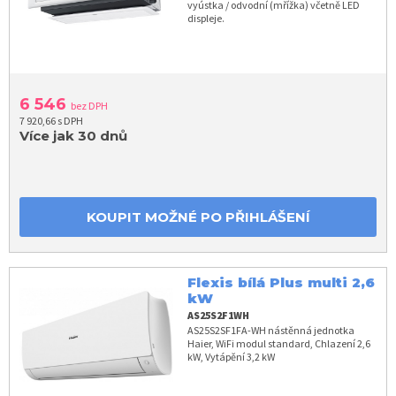
vyústka / odvodní (mřížka) včetně LED
displeje.
6 546
bez DPH
7 920,66 s DPH
Více jak 30 dnů
KOUPIT MOŽNÉ PO PŘIHLÁŠENÍ
Flexis bílá Plus multi 2,6
kW
AS25S2F1WH
AS25S2SF1FA-WH nástěnná jednotka
Haier, WiFi modul standard, Chlazení 2,6
kW, Vytápění 3,2 kW