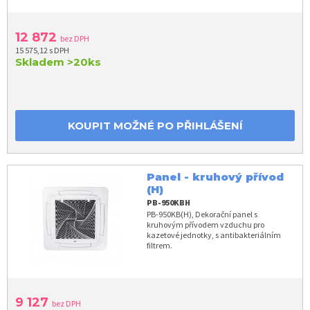
12 872
bez DPH
15 575,12 s DPH
Skladem
>20ks
KOUPIT MOŽNÉ PO PŘIHLÁŠENÍ
Panel - kruhový přívod
(H)
PB-950KBH
PB-950KB(H), Dekorační panel s
kruhovým přívodem vzduchu pro
kazetové jednotky, s antibakteriálním
filtrem.
9 127
bez DPH