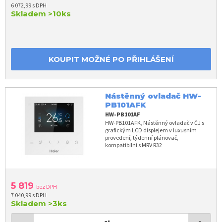
6 072,99 s DPH
Skladem
>10ks
KOUPIT MOŽNÉ PO PŘIHLÁŠENÍ
Nástěnný ovladač HW-
PB101AFK
HW-PB101AF
HW-PB101AFK, Nástěnný ovladač v ČJ s
grafickým LCD displejem v luxusním
provedení, týdenní plánovač,
kompatibilní s MRV R32
5 819
bez DPH
7 040,99 s DPH
Skladem
>3ks