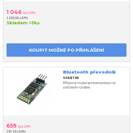
1 046
bez DPH
1 265,66 s DPH
Skladem
>5ks
KOUPIT MOŽNÉ PO PŘIHLÁŠENÍ
Bluetooth převodník
SOKBT06
Přídavný modul pro komunikaci se
zařízením UniBox
659
bez DPH
797,39 s DPH