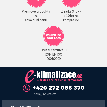
Prémiové produkty
Záruka 3 roky
za
a 10 let na
atraktivní cenu
kompresor
Držitel certifikátu
ČSN EN ISO
9001:2009
+420 272 088 370
info@sokra.cz
Bečovská 1273/1