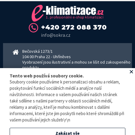
+420 272 088 370
info@sokra.cz
Bečovská 1273/1
104 00 Praha 22 - Uhříněves
Vyobrazení jsou ilustrativní a mohou se lišit od zakoupeného
produktu.
www.sokra.cz
│
www.haier-klimatizace.cz
Tento web používá soubory cookie.
Soubory cookie používáme k personalizaci obsahu a reklam,
poskytování funkcí sociálních médií a analýze naší
Otevírací doba
návštěvnosti. Informace o vašem používání našich stránek
Pondělí–Pátek 8–16:30 hodin - kancelář
také sdílíme s našimi partnery v oblasti sociálních médií,
Pondělí–pátek 8–16:00 hodin - sklad
reklamy a analýzy, kteří je mohou kombinovat s dalšími
Zpracování osobních údajů
informacemi, které jste jim poskytli nebo které shromáždili při
vašem používání jejich služeb\r\n
© E-klimatizace.cz, všechna práva vyhrazena.
Zakázat vše