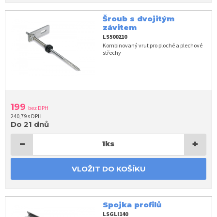
Šroub s dvojitým
závitem
LS500210
Kombinovaný vrut pro ploché a plechové
střechy
199
bez DPH
240,79 s DPH
Do 21 dnů
−
+
1
ks
VLOŽIT DO KOŠÍKU
Spojka profilů
LSGLI140