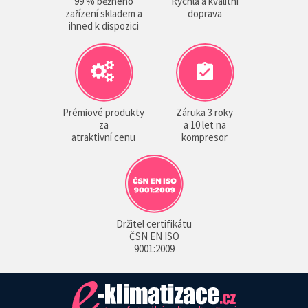
99 % běžného
Rychlá a kvalitní
zařízení skladem a
doprava
ihned k dispozici
Prémiové produkty
Záruka 3 roky
za
a 10 let na
atraktivní cenu
kompresor
Držitel certifikátu
ČSN EN ISO
9001:2009