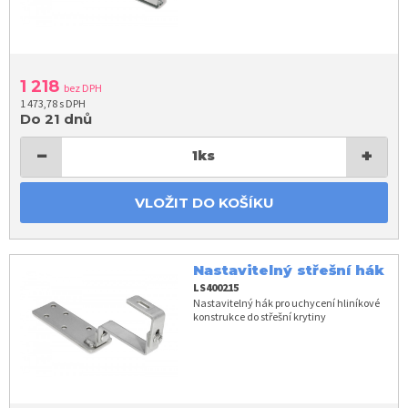
1 218
bez DPH
1 473,78 s DPH
Do 21 dnů
−
+
1
ks
VLOŽIT DO KOŠÍKU
Nastavitelný střešní hák
LS400215
Nastavitelný hák pro uchycení hliníkové
konstrukce do střešní krytiny