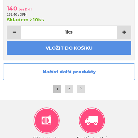
140
bez DPH
169,40 s DPH
Skladem
>10ks
−
+
1
ks
VLOŽIT DO KOŠÍKU
Načíst další produkty
1
2