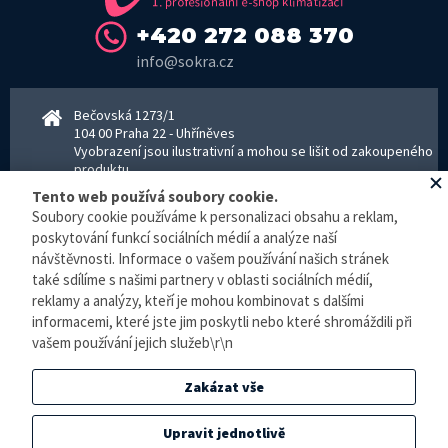
+420 272 088 370
info@sokra.cz
Bečovská 1273/1
104 00 Praha 22 - Uhříněves
Vyobrazení jsou ilustrativní a mohou se lišit od zakoupeného
produktu.
www.sokra.cz
│
www.haier-klimatizace.cz
Tento web používá soubory cookie.
Soubory cookie používáme k personalizaci obsahu a reklam,
poskytování funkcí sociálních médií a analýze naší
Otevírací doba
návštěvnosti. Informace o vašem používání našich stránek
Pondělí–Pátek 8–16:30 hodin - kancelář
také sdílíme s našimi partnery v oblasti sociálních médií,
Pondělí–pátek 8–16:00 hodin - sklad
reklamy a analýzy, kteří je mohou kombinovat s dalšími
Zpracování osobních údajů
informacemi, které jste jim poskytli nebo které shromáždili při
vašem používání jejich služeb\r\n
© E-klimatizace.cz, všechna práva vyhrazena.
Zakázat vše
Internetový obchod
vytvořilo studio
BlueGhost
.
Elektronická evidence tržeb je zde prováděna v BĚŽNÉM REŽIMU. Podle zákona o
Upravit jednotlivě
evidenci tržeb je prodejce povinen vystavit kupujícímu účtenku. Zároveň je povinen