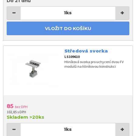
Do 21 dnů
−
+
1
ks
VLOŽIT DO KOŠÍKU
Středová svorka
LS109610
Hliníková svorka pro uchycení dvou FV
modulů na hliníkovou konstrukci
85
bez DPH
102,85 s DPH
Skladem
>20ks
−
+
1
ks