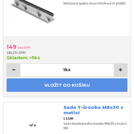
Nerezová spojka dvou hliníkových profilů
149
bez DPH
180,29 s DPH
Skladem
>5ks
−
+
1
ks
VLOŽIT DO KOŠÍKU
Sada T-šroubu M8x30 s
maticí
LS140
Sada kladívkového šroubu M8x30 s maticí
M8