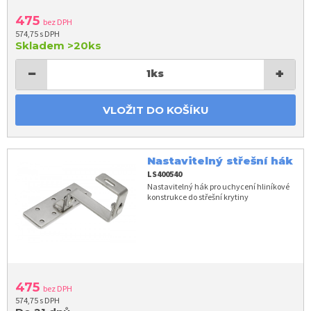
475
bez DPH
574,75 s DPH
Skladem
>20ks
−
+
1
ks
VLOŽIT DO KOŠÍKU
Nastavitelný střešní hák
LS400540
Nastavitelný hák pro uchycení hliníkové
konstrukce do střešní krytiny
475
bez DPH
574,75 s DPH