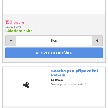
150
bez DPH
181,50 s DPH
Skladem
>3ks
−
+
1
ks
VLOŽIT DO KOŠÍKU
Svorka pro připevnění
kabelů
LS100710
Svorka pro připevnění kabelů