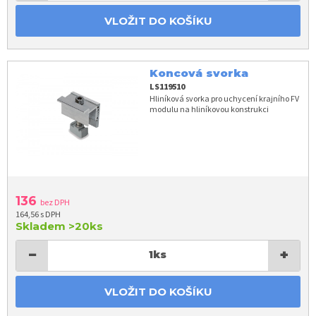
VLOŽIT DO KOŠÍKU
Koncová svorka
LS119510
Hliníková svorka pro uchycení krajního FV
modulu na hliníkovou konstrukci
136
bez DPH
164,56 s DPH
Skladem
>20ks
−
+
1
ks
VLOŽIT DO KOŠÍKU