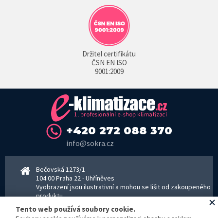
Držitel certifikátu
ČSN EN ISO
9001:2009
+420 272 088 370
info@sokra.cz
Bečovská 1273/1
104 00 Praha 22 - Uhříněves
Vyobrazení jsou ilustrativní a mohou se lišit od zakoupeného
produktu.
www.sokra.cz
│
www.haier-klimatizace.cz
Tento web používá soubory cookie.