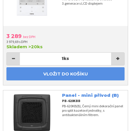
3.generace s LCD displejem
3 289
bez DPH
3 979,69 s DPH
Skladem
>20ks
−
+
1
ks
VLOŽIT DO KOŠÍKU
Panel - mini přívod (B)
PB-620KBB
PB-620KB(B), Černý mini dekorační panel
pro split kazetové jednotky, s
antibakteriálním filtrem.