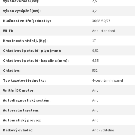
Výkonová řada (kW):
2,5
Výkon vytápění (kW):
3,2
Hlučnost vnitřní jednotky:
36/33/30/27
Wi-Fi:
Ano - standard
Hmotnost vnitřní j. (Kg):
17
Chladivové potrubí - plyn (mm):
9,52
Chladivové potrubí - kapalina (mm):
6,35
Chladivo:
R32
Typ kazetové jednotky:
4-cestná mini panel
Vnitřní DC motor:
Ano
Autodiagnostický systém:
Ano
Autorestart systém:
Ano
Automatický provoz:
Ano
Dálkový ovladač:
Ano - volitelně