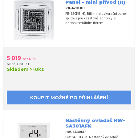
Panel - mini přívod (H)
PB-620KBH
PB-620KB(H), Bílý mini dekorační panel
splitové pro kazetové jednotky, s
antibakteriálním filtrem.
5 019
bez DPH
6 072,99 s DPH
Skladem
>10ks
KOUPIT MOŽNÉ PO PŘIHLÁŠENÍ
Nástěnný ovladač HW-
SA301AFK
HW-SA301AF
HW-SA301AFK, Nástěnný ovladač