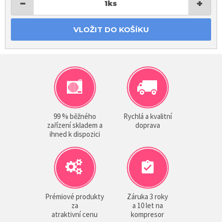
−
+
1
ks
VLOŽIT DO KOŠÍKU
99 % běžného
Rychlá a kvalitní
zařízení skladem a
doprava
ihned k dispozici
Prémiové produkty
Záruka 3 roky
za
a 10 let na
atraktivní cenu
kompresor