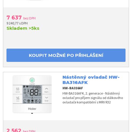
7 637
bez DPH
9 240,77 s DPH
Skladem
>5ks
KOUPIT MOŽNÉ PO PŘIHLÁŠENÍ
Nástěnný ovladač HW-
BA316AFK
HW-BA316AF
HW-BA316AFK, 2. generace - Nástěnný
ovladač pro příjem signálu od dálkového
ovladače kompatibilní s MRV R32
2 562
bez DPH