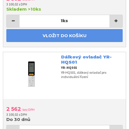
3 100,02 s DPH
Skladem
>10ks
−
+
1
ks
VLOŽIT DO KOŠÍKU
Dálkový ovladač YR-
HQS01
YR-HQS01
YR-HQS01, dálkový ovladač pro
individuální řízení
2 562
bez DPH
3 100,02 s DPH
Do 30 dnů