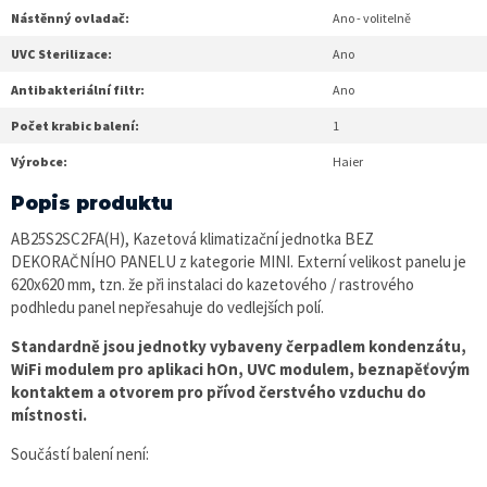
Nástěnný ovladač:
Ano - volitelně
UVC Sterilizace:
Ano
Antibakteriální filtr:
Ano
Počet krabic balení:
1
Výrobce:
Haier
Popis produktu
AB25S2SC2FA(H), Kazetová klimatizační jednotka BEZ
DEKORAČNÍHO PANELU z kategorie MINI. Externí velikost panelu je
620x620 mm, tzn. že při instalaci do kazetového / rastrového
podhledu panel nepřesahuje do vedlejších polí.
Standardně jsou jednotky vybaveny čerpadlem kondenzátu,
WiFi modulem pro aplikaci hOn, UVC modulem, beznapěťovým
kontaktem a otvorem pro přívod čerstvého vzduchu do
místnosti.
Součástí balení není: