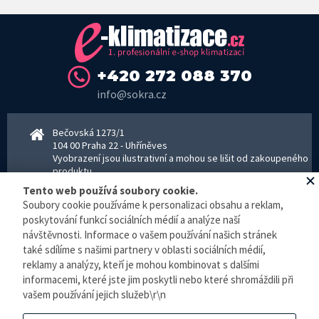
+420 272 088 370
info@sokra.cz
Bečovská 1273/1
104 00 Praha 22 - Uhříněves
Vyobrazení jsou ilustrativní a mohou se lišit od zakoupeného
produktu.
www.sokra.cz
│
www.haier-klimatizace.cz
Tento web používá soubory cookie.
Soubory cookie používáme k personalizaci obsahu a reklam,
poskytování funkcí sociálních médií a analýze naší
návštěvnosti. Informace o vašem používání našich stránek
Otevírací doba
Pondělí–Pátek 8–16:30 hodin - kancelář
také sdílíme s našimi partnery v oblasti sociálních médií,
Pondělí–pátek 8–16:00 hodin - sklad
reklamy a analýzy, kteří je mohou kombinovat s dalšími
Zpracování osobních údajů
informacemi, které jste jim poskytli nebo které shromáždili při
vašem používání jejich služeb\r\n