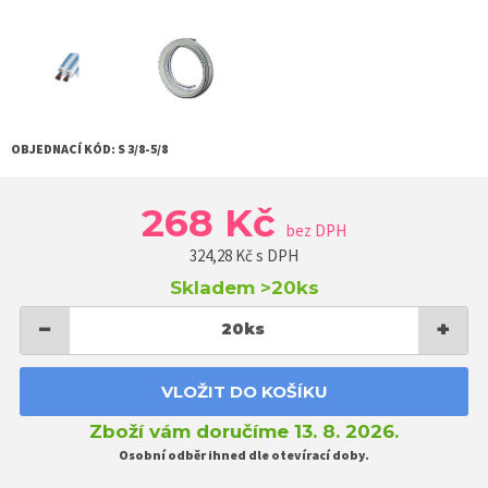
OBJEDNACÍ KÓD:
S 3/8-5/8
268 Kč
bez DPH
324,28
Kč s DPH
Skladem
>20ks
−
+
20
ks
VLOŽIT DO KOŠÍKU
Zboží vám doručíme 13. 8. 2026.
Osobní odběr ihned dle otevírací doby.