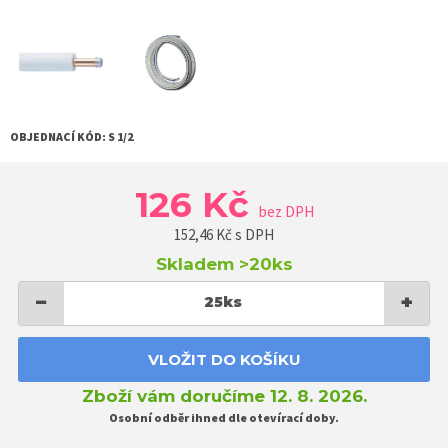
OBJEDNACÍ KÓD:
S 1/2
126 Kč
bez DPH
152,46
Kč s DPH
Skladem
>20ks
−
+
25
ks
VLOŽIT DO KOŠÍKU
Zboží vám doručíme 12. 8. 2026.
Osobní odběr ihned dle otevírací doby.