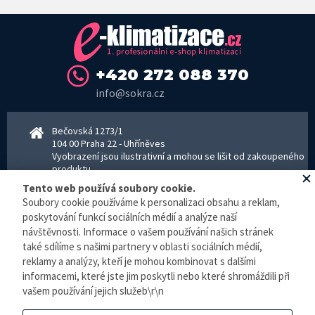
+420 272 088 370
info@sokra.cz
Bečovská 1273/1
104 00 Praha 22 - Uhříněves
Vyobrazení jsou ilustrativní a mohou se lišit od zakoupeného
produktu.
www.sokra.cz
│
www.haier-klimatizace.cz
Tento web používá soubory cookie.
Soubory cookie používáme k personalizaci obsahu a reklam,
poskytování funkcí sociálních médií a analýze naší
návštěvnosti. Informace o vašem používání našich stránek
Otevírací doba
Pondělí–Pátek 8–16:30 hodin - kancelář
také sdílíme s našimi partnery v oblasti sociálních médií,
Pondělí–pátek 8–16:00 hodin - sklad
reklamy a analýzy, kteří je mohou kombinovat s dalšími
Zpracování osobních údajů
informacemi, které jste jim poskytli nebo které shromáždili při
vašem používání jejich služeb\r\n