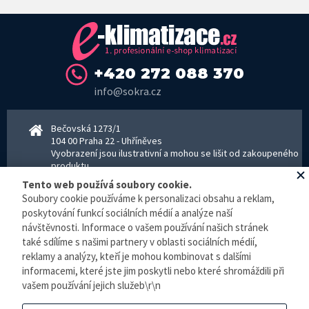
+420 272 088 370
info@sokra.cz
Bečovská 1273/1
104 00 Praha 22 - Uhříněves
Vyobrazení jsou ilustrativní a mohou se lišit od zakoupeného
produktu.
www.sokra.cz
│
www.haier-klimatizace.cz
Tento web používá soubory cookie.
Soubory cookie používáme k personalizaci obsahu a reklam,
poskytování funkcí sociálních médií a analýze naší
návštěvnosti. Informace o vašem používání našich stránek
Otevírací doba
Pondělí–Pátek 8–16:30 hodin - kancelář
také sdílíme s našimi partnery v oblasti sociálních médií,
Pondělí–pátek 8–16:00 hodin - sklad
reklamy a analýzy, kteří je mohou kombinovat s dalšími
Zpracování osobních údajů
informacemi, které jste jim poskytli nebo které shromáždili při
vašem používání jejich služeb\r\n