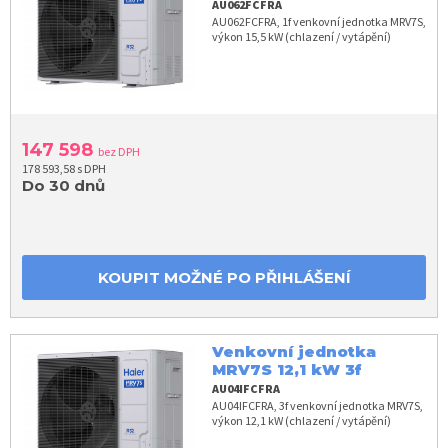
AU062FCFRA
AU062FCFRA, 1f venkovní jednotka MRV7S,
výkon 15,5 kW (chlazení / vytápění)
147 598
bez DPH
178 593,58 s DPH
Do 30 dnů
KOUPIT MOŽNÉ PO PŘIHLÁŠENÍ
Venkovní jednotka
MRV7S 12,1 kW 3f
AU04IFCFRA
AU04IFCFRA, 3f venkovní jednotka MRV7S,
výkon 12,1 kW (chlazení / vytápění)