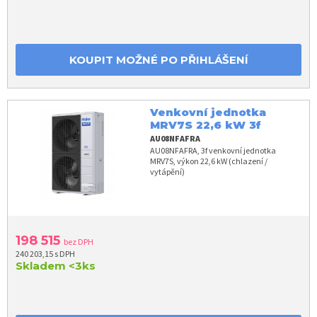
KOUPIT MOŽNÉ PO PŘIHLÁŠENÍ
Venkovní jednotka
MRV7S 22,6 kW 3f
AU08NFAFRA
AU08NFAFRA, 3f venkovní jednotka
MRV7S, výkon 22,6 kW (chlazení /
vytápění)
198 515
bez DPH
240 203,15 s DPH
Skladem
<3ks