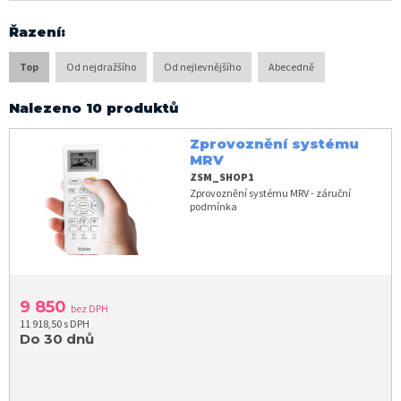
Řazení
:
Top
Od nejdražšího
Od nejlevnějšího
Abecedně
Nalezeno 10 produktů
Zprovoznění systému
MRV
ZSM_SHOP1
Zprovoznění systému MRV - záruční
podmínka
9 850
bez DPH
11 918,50 s DPH
Do 30 dnů