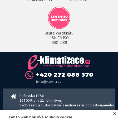
Držitel certifikátu
ČSN EN ISO
9001:2009
+420 272 088 370
info@sokra.cz
Bečovská 1273/1
104 00 Praha 22 - Uhříněves
Vyobrazení jsou ilustrativní a mohou se lišit od zakoupeného
produktu.
www.sokra.cz
│
www.haier-klimatizace.cz
Tento web používá soubory cookie.