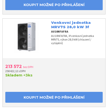
KOUPIT MOŽNÉ PO PŘIHLÁŠENÍ
Venkovní jednotka
MRV7S 28,0 kW 3f
AU10NFAFRA
AU10NFAFRA, 3f venkovní jednotka
MRV7S, výkon 28,0 kW (chlazení /
vytápění)
213 572
bez DPH
258 422,12 s DPH
Skladem
<3ks
KOUPIT MOŽNÉ PO PŘIHLÁŠENÍ