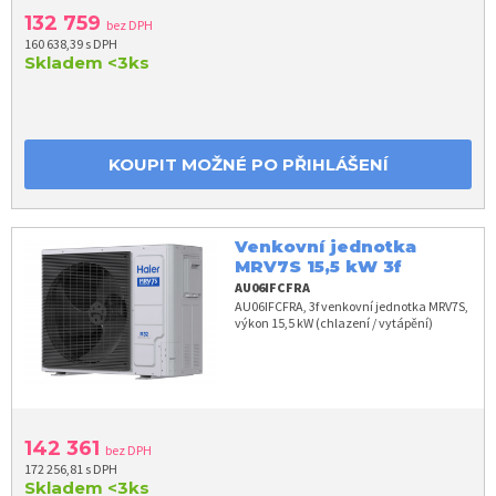
132 759
bez DPH
160 638,39 s DPH
Skladem
<3ks
KOUPIT MOŽNÉ PO PŘIHLÁŠENÍ
Venkovní jednotka
MRV7S 15,5 kW 3f
AU06IFCFRA
AU06IFCFRA, 3f venkovní jednotka MRV7S,
výkon 15,5 kW (chlazení / vytápění)
142 361
bez DPH
172 256,81 s DPH
Skladem
<3ks