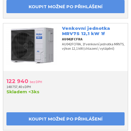
KOUPIT MOŽNÉ PO PŘIHLÁŠENÍ
Venkovní jednotka
MRV7S 12,1 kW 1f
AU042FCFRA
AU042FCFRA, 1f venkovní jednotka MRV7S,
výkon 12,1 kW (chlazení / vytápění)
122 940
bez DPH
148 757,40 s DPH
Skladem
<3ks
KOUPIT MOŽNÉ PO PŘIHLÁŠENÍ