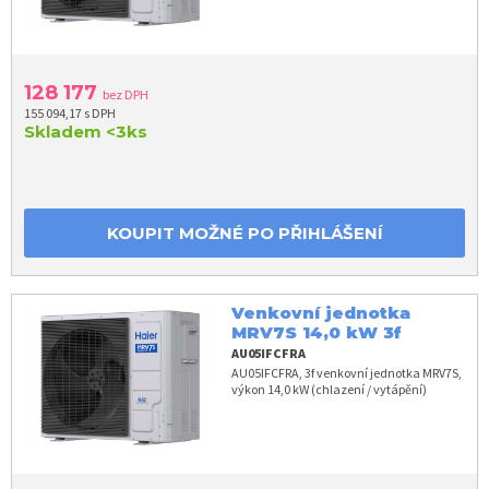
128 177
bez DPH
155 094,17 s DPH
Skladem
<3ks
KOUPIT MOŽNÉ PO PŘIHLÁŠENÍ
Venkovní jednotka
MRV7S 14,0 kW 3f
AU05IFCFRA
AU05IFCFRA, 3f venkovní jednotka MRV7S,
výkon 14,0 kW (chlazení / vytápění)