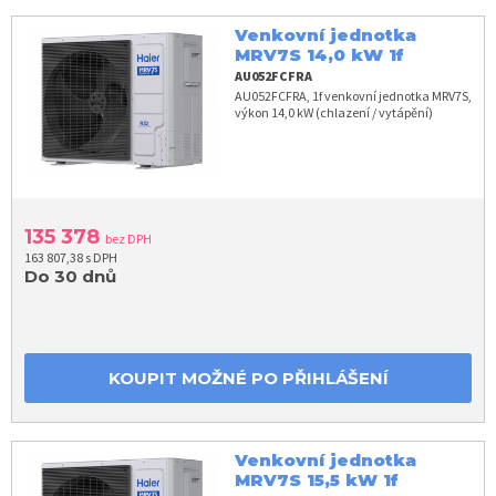
Venkovní jednotka
MRV7S 14,0 kW 1f
AU052FCFRA
AU052FCFRA, 1f venkovní jednotka MRV7S,
výkon 14,0 kW (chlazení / vytápění)
135 378
bez DPH
163 807,38 s DPH
Do 30 dnů
KOUPIT MOŽNÉ PO PŘIHLÁŠENÍ
Venkovní jednotka
MRV7S 15,5 kW 1f