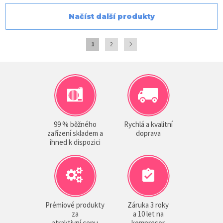
Načíst další produkty
1
2
99 % běžného
Rychlá a kvalitní
zařízení skladem a
doprava
ihned k dispozici
Prémiové produkty
Záruka 3 roky
za
a 10 let na
atraktivní cenu
kompresor