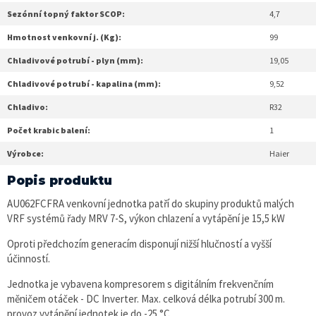
Sezónní topný faktor SCOP:
4,7
Hmotnost venkovní j. (Kg):
99
Chladivové potrubí - plyn (mm):
19,05
Chladivové potrubí - kapalina (mm):
9,52
Chladivo:
R32
Počet krabic balení:
1
Výrobce:
Haier
Popis produktu
AU062FCFRA venkovní jednotka patří do skupiny produktů malých
VRF systémů řady MRV 7-S, výkon chlazení a vytápění je 15,5 kW
Oproti předchozím generacím disponují nižší hlučností a vyšší
účinností.
Jednotka je vybavena kompresorem s digitálním frekvenčním
měničem otáček - DC Inverter. Max. celková délka potrubí 300 m.
provoz vytápění jednotek je do -25 °C