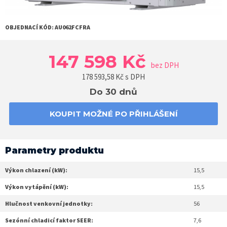
OBJEDNACÍ KÓD:
AU062FCFRA
147 598 Kč
bez DPH
178 593,58
Kč s DPH
Do 30 dnů
KOUPIT MOŽNÉ PO PŘIHLÁŠENÍ
Parametry produktu
Výkon chlazení (kW):
15,5
Výkon vytápění (kW):
15,5
Hlučnost venkovní jednotky:
56
Sezónní chladicí faktor SEER:
7,6