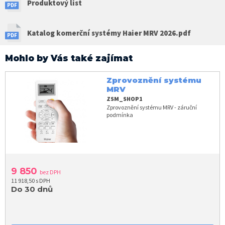
Produktový list
Katalog komerční systémy Haier MRV 2026.pdf
Mohlo by Vás také zajímat
Zprovoznění systému
MRV
ZSM_SHOP1
Zprovoznění systému MRV - záruční
podmínka
9 850
bez DPH
11 918,50 s DPH
Do 30 dnů