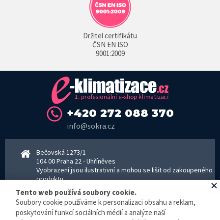
Držitel certifikátu
ČSN EN ISO
9001:2009
+420 272 088 370
info@sokra.cz
Bečovská 1273/1
104 00 Praha 22 - Uhříněves
Vyobrazení jsou ilustrativní a mohou se lišit od zakoupeného
produktu.
www.sokra.cz
│
www.haier-klimatizace.cz
Tento web používá soubory cookie.
Soubory cookie používáme k personalizaci obsahu a reklam,
poskytování funkcí sociálních médií a analýze naší