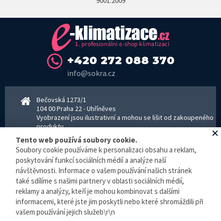
9001:2009
+420 272 088 370
info@sokra.cz
Bečovská 1273/1
104 00 Praha 22 - Uhříněves
Vyobrazení jsou ilustrativní a mohou se lišit od zakoupeného
produktu.
www.sokra.cz
│
www.haier-klimatizace.cz
Tento web používá soubory cookie.
Soubory cookie používáme k personalizaci obsahu a reklam,
poskytování funkcí sociálních médií a analýze naší
návštěvnosti. Informace o vašem používání našich stránek
Otevírací doba
Pondělí–Pátek 8–16:30 hodin - kancelář
také sdílíme s našimi partnery v oblasti sociálních médií,
Pondělí–pátek 8–16:00 hodin - sklad
reklamy a analýzy, kteří je mohou kombinovat s dalšími
Zpracování osobních údajů
informacemi, které jste jim poskytli nebo které shromáždili při
vašem používání jejich služeb\r\n