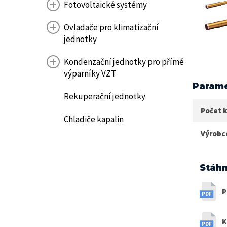
Fotovoltaické systémy
Ovladače pro klimatizační
jednotky
Kondenzační jednotky pro přímé
výparníky VZT
Parame
Rekuperační jednotky
Počet k
Chladiče kapalin
Výrobc
Stáhn
P
K