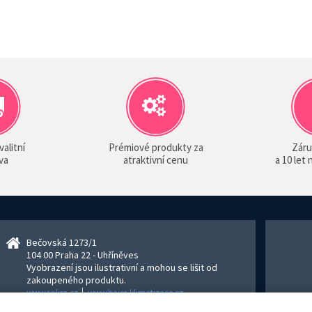
valitní
Prémiové produkty za
Záru
va
atraktivní cenu
a 10 let
Bečovská 1273/1
104 00 Praha 22 - Uhříněves
Vyobrazení jsou ilustrativní a mohou se lišit od
zakoupeného produktu.
www.sokra.cz
│
www.haier-klimatizace.cz