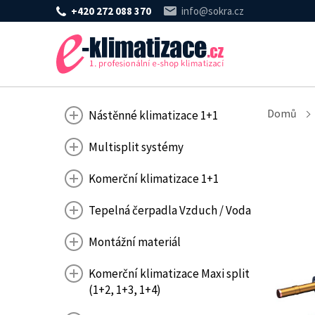
+420 272 088 370
info@sokra.cz
Domů
Nástěnné klimatizace 1+1
Multisplit systémy
Komerční klimatizace 1+1
Tepelná čerpadla Vzduch / Voda
Montážní materiál
Komerční klimatizace Maxi split
(1+2, 1+3, 1+4)