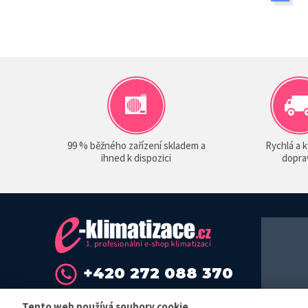
99 % běžného zařízení skladem a
Rychlá a k
ihned k dispozici
dopra
+420 272 088 370
info@sokra.cz
Tento web používá soubory cookie.