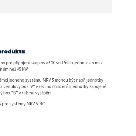
produktu
box pro připojení skupiny až 20 vnitřních jednotek o max.
nším než 45 kW.
 rámci jednoho systému MRV 5 mohou být např. jednotky
a ventilový box "A" v režimu chlazení a jednotky zapojené
vý box "B" v režimu vytápění.
ý pro systémy MRV 5-RC