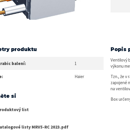
try produktu
Popis 
Ventilový 
rabic balení:
1
výkonu me
e:
Haier
Tzn., že v
zapojené n
na ventilo
ěte si
Box určen
roduktový list
atalogové listy MRV5-RC 2023.pdf