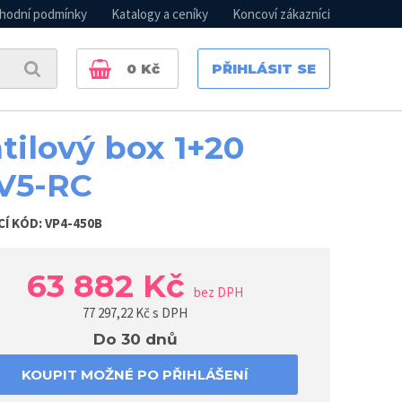
hodní podmínky
Katalogy a ceníky
Koncoví zákazníci
0
Kč
PŘIHLÁSIT SE
tilový box 1+20
V5-RC
CÍ KÓD:
VP4-450B
63 882 Kč
bez DPH
77 297,22
Kč s DPH
Do 30 dnů
KOUPIT MOŽNÉ PO PŘIHLÁŠENÍ