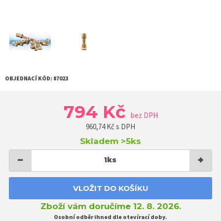
OBJEDNACÍ KÓD:
87023
794 Kč
bez DPH
960,74
Kč s DPH
Skladem
>5ks
−
+
1
ks
VLOŽIT DO KOŠÍKU
Zboží vám doručíme 12. 8. 2026.
Osobní odběr ihned dle otevírací doby.