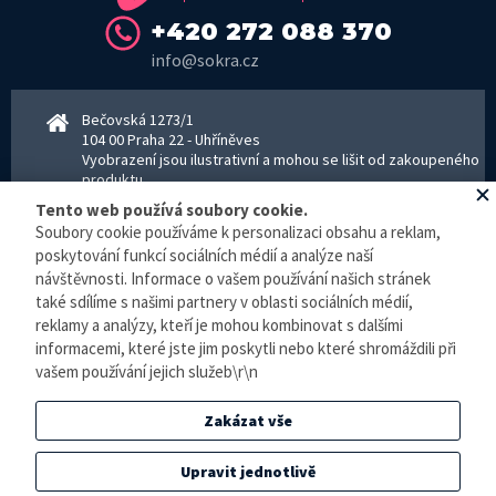
+420 272 088 370
info@sokra.cz
Bečovská 1273/1
104 00 Praha 22 - Uhříněves
Vyobrazení jsou ilustrativní a mohou se lišit od zakoupeného
produktu.
www.sokra.cz
│
www.haier-klimatizace.cz
Tento web používá soubory cookie.
Soubory cookie používáme k personalizaci obsahu a reklam,
poskytování funkcí sociálních médií a analýze naší
Otevírací doba
návštěvnosti. Informace o vašem používání našich stránek
Pondělí–Pátek 8–16:30 hodin - kancelář
také sdílíme s našimi partnery v oblasti sociálních médií,
Pondělí–pátek 8–16:00 hodin - sklad
reklamy a analýzy, kteří je mohou kombinovat s dalšími
Zpracování osobních údajů
informacemi, které jste jim poskytli nebo které shromáždili při
vašem používání jejich služeb\r\n
© E-klimatizace.cz, všechna práva vyhrazena.
Zakázat vše
Internetový obchod
vytvořilo studio
BlueGhost
.
Elektronická evidence tržeb je zde prováděna v BĚŽNÉM REŽIMU. Podle zákona o
Upravit jednotlivě
evidenci tržeb je prodejce povinen vystavit kupujícímu účtenku. Zároveň je povinen