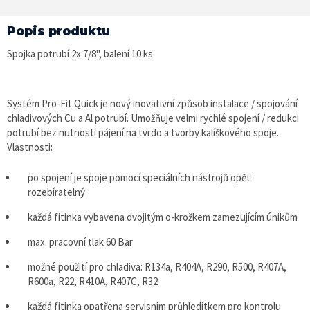
Popis produktu
Spojka potrubí 2x 7/8", balení 10 ks
Systém Pro-Fit Quick je nový inovativní způsob instalace / spojování
chladivových Cu a Al potrubí. Umožňuje velmi rychlé spojení / redukci
potrubí bez nutnosti pájení na tvrdo a tvorby kalíškového spoje.
Vlastnosti:
po spojení je spoje pomocí speciálních nástrojů opět
rozebíratelný
každá fitinka vybavena dvojitým o-krožkem zamezujícím únikům
max. pracovní tlak 60 Bar
možné použití pro chladiva: R134a, R404A, R290, R500, R407A,
R600a, R22, R410A, R407C, R32
každá fitinka opatřena servisním průhledítkem pro kontrolu