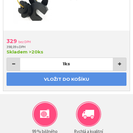
329
bez DPH
398,09 s DPH
Skladem
>20ks
−
+
1
ks
VLOŽIT DO KOŠÍKU
99 % běžného
Rychlá a kvalitní