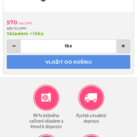
570
bez DPH
689,70 s DPH
Skladem
>10ks
−
+
1
ks
VLOŽIT DO KOŠÍKU
99 % běžného
Rychlá a kvalitní
zařízení skladem a
doprava
ihned k dispozici