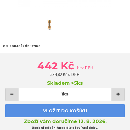
OBJEDNACÍ KÓD:
87020
442 Kč
bez DPH
534,82
Kč s DPH
Skladem
>5ks
−
+
1
ks
VLOŽIT DO KOŠÍKU
Zboží vám doručíme 12. 8. 2026.
Osobní odběr ihned dle otevírací doby.