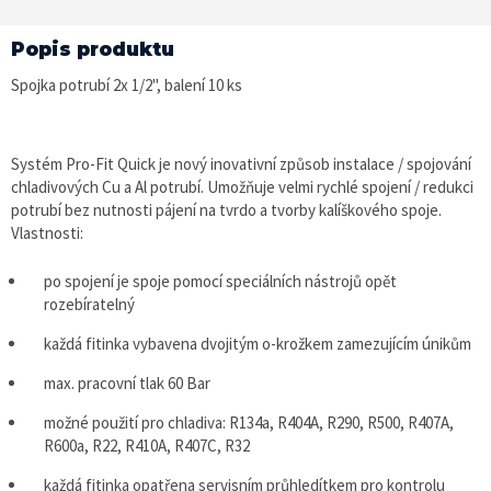
Popis produktu
Spojka potrubí 2x 1/2", balení 10 ks
Systém Pro-Fit Quick je nový inovativní způsob instalace / spojování
chladivových Cu a Al potrubí. Umožňuje velmi rychlé spojení / redukci
potrubí bez nutnosti pájení na tvrdo a tvorby kalíškového spoje.
Vlastnosti:
po spojení je spoje pomocí speciálních nástrojů opět
rozebíratelný
každá fitinka vybavena dvojitým o-krožkem zamezujícím únikům
max. pracovní tlak 60 Bar
možné použití pro chladiva: R134a, R404A, R290, R500, R407A,
R600a, R22, R410A, R407C, R32
každá fitinka opatřena servisním průhledítkem pro kontrolu