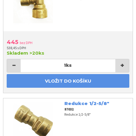
445
bez DPH
538,45 s DPH
Skladem
>20ks
−
+
1
ks
VLOŽIT DO KOŠÍKU
Redukce 1/2-5/8"
87032
Redukce 1/2-5/8"