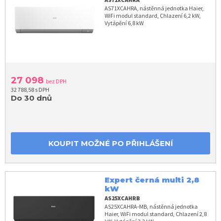
AS71XCAHRA, nástěnná jednotka Haier,
WiFi modul standard, Chlazení 6,2 kW,
Vytápění 6,8 kW
27 098
bez DPH
32 788,58 s DPH
Do 30 dnů
KOUPIT MOŽNÉ PO PŘIHLÁŠENÍ
Expert černá multi 2,8
kW
AS25XCAHRB
AS25XCAHRA-MB, nástěnná jednotka
Haier, WiFi modul standard, Chlazení 2,8