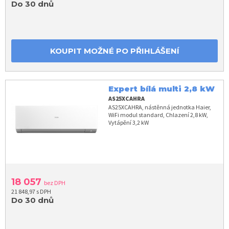
Do 30 dnů
KOUPIT MOŽNÉ PO PŘIHLÁŠENÍ
Expert bílá multi 2,8 kW
AS25XCAHRA
AS25XCAHRA, nástěnná jednotka Haier,
WiFi modul standard, Chlazení 2,8 kW,
Vytápění 3,2 kW
18 057
bez DPH
21 848,97 s DPH
Do 30 dnů