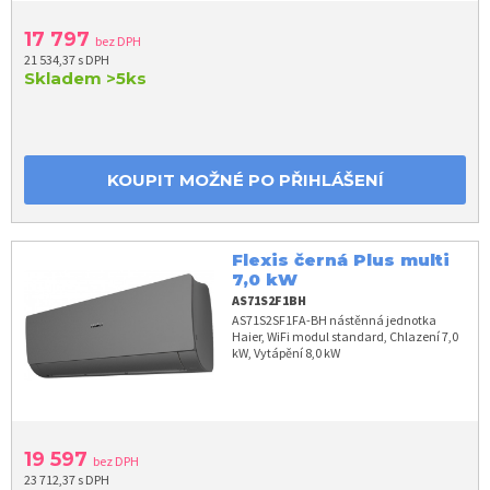
17 797
bez DPH
21 534,37 s DPH
Skladem
>5ks
KOUPIT MOŽNÉ PO PŘIHLÁŠENÍ
Flexis černá Plus multi
7,0 kW
AS71S2F1BH
AS71S2SF1FA-BH nástěnná jednotka
Haier, WiFi modul standard, Chlazení 7,0
kW, Vytápění 8,0 kW
19 597
bez DPH
23 712,37 s DPH