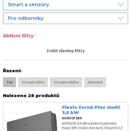
Smart a senzory
Pro odborníky
Aktivní filtry
Zrušit všechny filtry
Řazení
:
Top
Od nejdražšího
Od nejlevnějšího
Abecedně
Nalezeno 28 produktů
Flexis černá Plus multi
3,5 kW
AS35S2F1BH
AS35S2SF1FA-BH nástěnná jednotka
Haier, WiFi modul standard, Chlazení 3,5