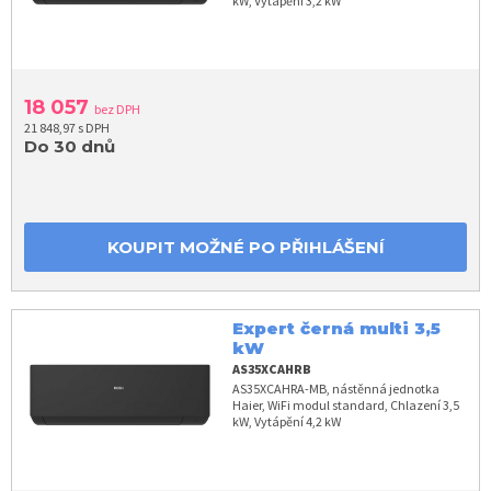
kW, Vytápění 3,2 kW
18 057
bez DPH
21 848,97 s DPH
Do 30 dnů
KOUPIT MOŽNÉ PO PŘIHLÁŠENÍ
Expert černá multi 3,5
kW
AS35XCAHRB
AS35XCAHRA-MB, nástěnná jednotka
Haier, WiFi modul standard, Chlazení 3,5
kW, Vytápění 4,2 kW