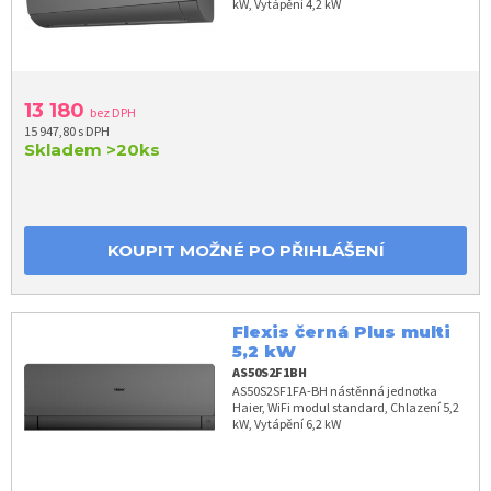
kW, Vytápění 4,2 kW
13 180
bez DPH
15 947,80 s DPH
Skladem
>20ks
KOUPIT MOŽNÉ PO PŘIHLÁŠENÍ
Flexis černá Plus multi
5,2 kW
AS50S2F1BH
AS50S2SF1FA-BH nástěnná jednotka
Haier, WiFi modul standard, Chlazení 5,2
kW, Vytápění 6,2 kW