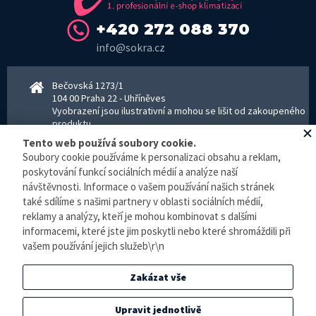
+420 272 088 370
info@sokra.cz
Bečovská 1273/1
104 00 Praha 22 - Uhříněves
Vyobrazení jsou ilustrativní a mohou se lišit od zakoupeného
produktu.
www.sokra.cz
│
www.haier-klimatizace.cz
Tento web používá soubory cookie.
Soubory cookie používáme k personalizaci obsahu a reklam,
poskytování funkcí sociálních médií a analýze naší
Otevírací doba
návštěvnosti. Informace o vašem používání našich stránek
Pondělí–Pátek 8–16:30 hodin - kancelář
také sdílíme s našimi partnery v oblasti sociálních médií,
Pondělí–pátek 8–16:00 hodin - sklad
reklamy a analýzy, kteří je mohou kombinovat s dalšími
Zpracování osobních údajů
informacemi, které jste jim poskytli nebo které shromáždili při
vašem používání jejich služeb\r\n
© E-klimatizace.cz, všechna práva vyhrazena.
Zakázat vše
Internetový obchod
vytvořilo studio
BlueGhost
.
Elektronická evidence tržeb je zde prováděna v BĚŽNÉM REŽIMU. Podle zákona o
Upravit jednotlivě