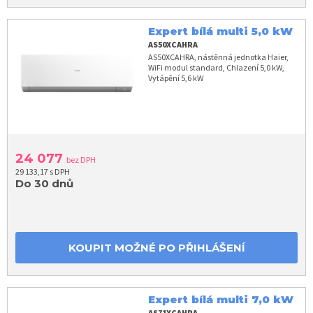
Expert bílá multi 5,0 kW
AS50XCAHRA
AS50XCAHRA, nástěnná jednotka Haier,
WiFi modul standard, Chlazení 5,0 kW,
Vytápění 5,6 kW
24 077
bez DPH
29 133,17 s DPH
Do 30 dnů
KOUPIT MOŽNÉ PO PŘIHLÁŠENÍ
Expert bílá multi 7,0 kW
AS71XCAHRA