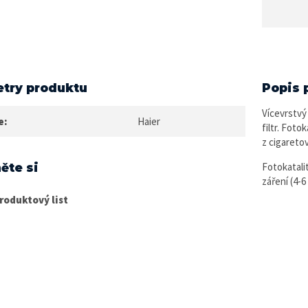
try produktu
Popis 
Vícevrstvý 
e:
Haier
filtr. Foto
z cigareto
Fotokatali
ěte si
záření (4-
roduktový list