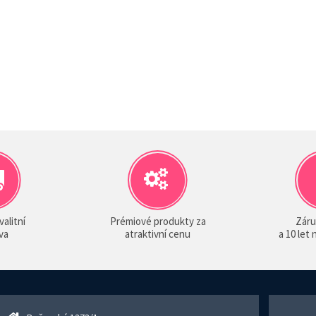
valitní
Prémiové produkty za
Záru
va
atraktivní cenu
a 10 let