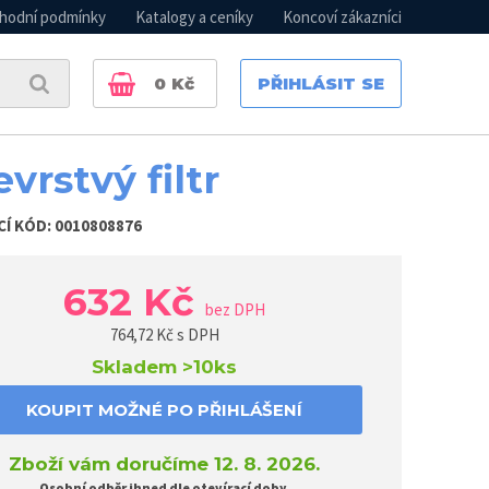
hodní podmínky
Katalogy a ceníky
Koncoví zákazníci
0
Kč
PŘIHLÁSIT SE
evrstvý filtr
CÍ KÓD:
0010808876
632 Kč
bez DPH
764,72
Kč s DPH
Skladem
>10ks
KOUPIT MOŽNÉ PO PŘIHLÁŠENÍ
Zboží vám doručíme 12. 8. 2026.
Osobní odběr ihned dle otevírací doby.