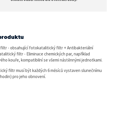
produktu
filtr - obsahující fotokatalitický filtr + Antibakteriální
katalitický filtr - Eliminace chemických par, například
vého kouře, kompatibilní se všemi nástěnnými jednotkami.
tický filtr musí být každých 6 měsíců vystaven slunečnímu
6 hodin) pro jeho obnovení.