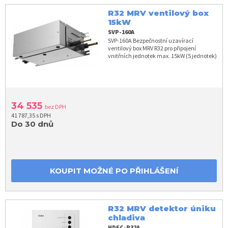
R32 MRV ventilový box
15kW
SVP-160A
SVP-160A Bezpečnostní uzavírací
ventilový box MRV R32 pro připojení
vnitřních jednotek max. 15kW (5 jednotek)
34 535
bez DPH
41 787,35 s DPH
Do 30 dnů
KOUPIT MOŽNÉ PO PŘIHLÁŠENÍ
R32 MRV detektor úniku
chladiva
HDEC-R32A