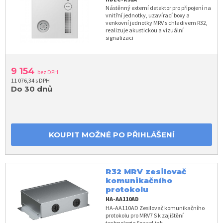
Nástěnný externí detektor pro připojení na
vnitřní jednotky, uzavírací boxy a
venkovní jednotky MRV s chladivem R32,
realizuje akustickou a vizuální
signalizaci
9 154
bez DPH
11 076,34 s DPH
Do 30 dnů
KOUPIT MOŽNÉ PO PŘIHLÁŠENÍ
R32 MRV zesilovač
komunikačního
protokolu
HA-AA110AD
HA-AA110AD Zesilovač komunikačního
protokolu pro MRV7 S k zajištění
technologie SpaceLink