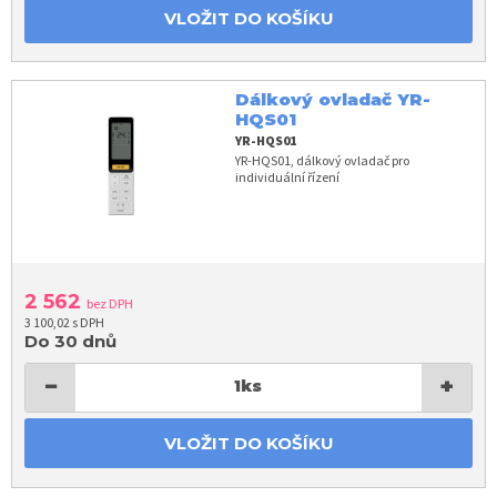
VLOŽIT DO KOŠÍKU
Dálkový ovladač YR-
HQS01
YR-HQS01
YR-HQS01, dálkový ovladač pro
individuální řízení
2 562
bez DPH
3 100,02 s DPH
Do 30 dnů
−
+
1
ks
VLOŽIT DO KOŠÍKU