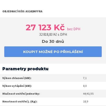
OBJEDNACÍ KÓD:
AS242MFFRA
27 123 Kč
bez DPH
32 818,83
Kč s DPH
Do 30 dnů
KOUPIT MOŽNÉ PO PŘIHLÁŠENÍ
Parametry produktu
Výkon chlazení (kW):
7,1
Výkon vytápění (kW):
8,0
Hlučnost vnitřní jednotky:
44/41/35
Hmotnost vnitřní j. (Kg):
18,9