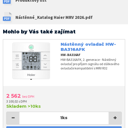
Produktový list
Nástěnné_Katalog Haier MRV 2026.pdf
Mohlo by Vás také zajímat
Nástěnný ovladač HW-
BA316AFK
HW-BA316AF
HW-BA316AFK, 2. generace - Nástěnný
ovladač pro příjem signálu od dálkového
ovladače kompatibilní s MRV R32
2 562
bez DPH
3 100,02 s DPH
Skladem
>10ks
−
+
1
ks