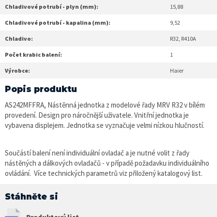
Chladivové potrubí - plyn (mm):
15,88
Chladivové potrubí - kapalina (mm):
9,52
Chladivo:
R32, R410A
Počet krabic balení:
1
Výrobce:
Haier
Popis produktu
AS242MFFRA, Nástěnná jednotka z modelové řady MRV R32 v bílém
provedení. Design pro náročnější uživatele. Vnitřní jednotka je
vybavena displejem. Jednotka se vyznačuje velmi nízkou hlučností.
Součástí balení není individuální ovladač a je nutné volit z řady
nástěných a dálkových ovladačů - v případě požadavku individuálního
ovládání. Více technických parametrů viz přiložený katalogový list.
Stáhněte si