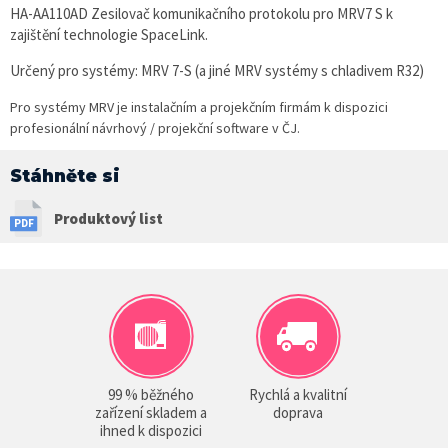
HA-AA110AD Zesilovač komunikačního protokolu pro MRV7 S k
zajištění technologie SpaceLink.
Určený pro systémy: MRV 7-S (a jiné MRV systémy s chladivem R32)
Pro systémy MRV je instalačním a projekčním firmám k dispozici
profesionální návrhový / projekční software v ČJ.
Stáhněte si
Produktový list
99 % běžného
Rychlá a kvalitní
zařízení skladem a
doprava
ihned k dispozici