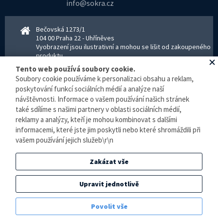
info@sokra.cz
Bečovská 1273/1
104 00 Praha 22 - Uhříněves
Vyobrazení jsou ilustrativní a mohou se lišit od zakoupeného
produktu.
www.sokra.cz
│
www.haier-klimatizace.cz
Tento web používá soubory cookie.
Soubory cookie používáme k personalizaci obsahu a reklam,
poskytování funkcí sociálních médií a analýze naší
Otevírací doba
návštěvnosti. Informace o vašem používání našich stránek
Pondělí–Pátek 8–16:30 hodin - kancelář
také sdílíme s našimi partnery v oblasti sociálních médií,
Pondělí–pátek 8–16:00 hodin - sklad
reklamy a analýzy, kteří je mohou kombinovat s dalšími
Zpracování osobních údajů
informacemi, které jste jim poskytli nebo které shromáždili při
vašem používání jejich služeb\r\n
© E-klimatizace.cz, všechna práva vyhrazena.
Zakázat vše
Internetový obchod
vytvořilo studio
BlueGhost
.
Elektronická evidence tržeb je zde prováděna v BĚŽNÉM REŽIMU. Podle zákona o
Upravit jednotlivě
evidenci tržeb je prodejce povinen vystavit kupujícímu účtenku. Zároveň je povinen
zaevidovat přijatou tržbu u správce daně online, v případě technického výpadku pak
Povolit vše
nejpozději do 48 hodin.