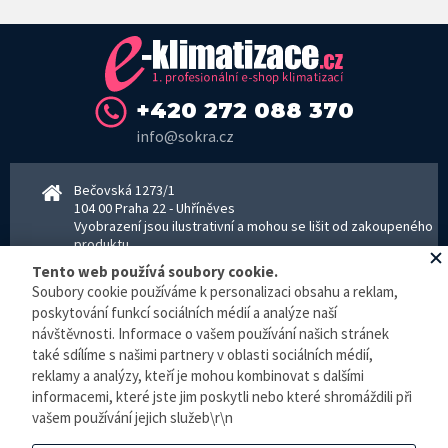
+420 272 088 370
info@sokra.cz
Bečovská 1273/1
104 00 Praha 22 - Uhříněves
Vyobrazení jsou ilustrativní a mohou se lišit od zakoupeného
produktu.
www.sokra.cz
│
www.haier-klimatizace.cz
Tento web používá soubory cookie.
Soubory cookie používáme k personalizaci obsahu a reklam,
poskytování funkcí sociálních médií a analýze naší
Otevírací doba
návštěvnosti. Informace o vašem používání našich stránek
Pondělí–Pátek 8–16:30 hodin - kancelář
také sdílíme s našimi partnery v oblasti sociálních médií,
Pondělí–pátek 8–16:00 hodin - sklad
reklamy a analýzy, kteří je mohou kombinovat s dalšími
Zpracování osobních údajů
informacemi, které jste jim poskytli nebo které shromáždili při
vašem používání jejich služeb\r\n