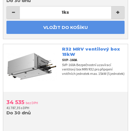
Do 30 dnů
−
+
1
ks
VLOŽIT DO KOŠÍKU
R32 MRV ventilový box
15kW
SVP-160A
SVP-160A Bezpečnostní uzavírací
ventilový box MRV R32 pro připojení
vnitřních jednotek max. 15kW (5 jednotek)
34 535
bez DPH
41 787,35 s DPH
Do 30 dnů