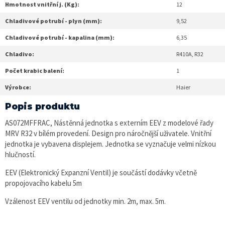
Hmotnost vnitřní j. (Kg):
12
Chladivové potrubí - plyn (mm):
9,52
Chladivové potrubí - kapalina (mm):
6,35
Chladivo:
R410A, R32
Počet krabic balení:
1
Výrobce:
Haier
Popis produktu
AS072MFFRAC, Nástěnná jednotka s externím EEV z modelové řady
MRV R32 v bílém provedení. Design pro náročnější uživatele. Vnitřní
jednotka je vybavena displejem. Jednotka se vyznačuje velmi nízkou
hlučností.
EEV (Elektronický Expanzní Ventil) je součástí dodávky včetně
propojovacího kabelu 5m
Vzálenost EEV ventilu od jednotky min. 2m, max. 5m.