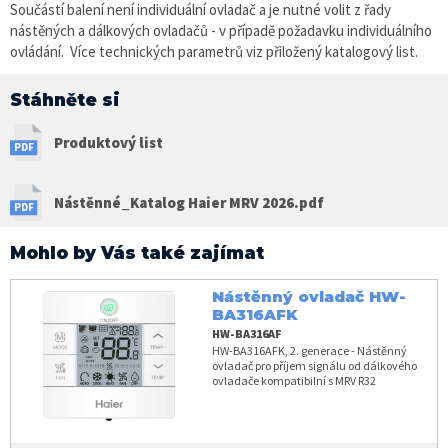
Součástí balení není individuální ovladač a je nutné volit z řady
nástěných a dálkových ovladačů - v případě požadavku individuálního
ovládání. Více technických parametrů viz přiložený katalogový list.
Stáhněte si
Produktový list
Nástěnné_Katalog Haier MRV 2026.pdf
Mohlo by Vás také zajímat
Nástěnný ovladač HW-
BA316AFK
HW-BA316AF
HW-BA316AFK, 2. generace - Nástěnný
ovladač pro příjem signálu od dálkového
ovladače kompatibilní s MRV R32