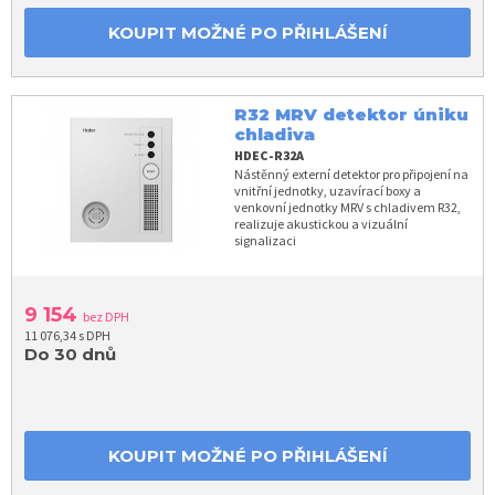
KOUPIT MOŽNÉ PO PŘIHLÁŠENÍ
R32 MRV detektor úniku
chladiva
HDEC-R32A
Nástěnný externí detektor pro připojení na
vnitřní jednotky, uzavírací boxy a
venkovní jednotky MRV s chladivem R32,
realizuje akustickou a vizuální
signalizaci
9 154
bez DPH
11 076,34 s DPH
Do 30 dnů
KOUPIT MOŽNÉ PO PŘIHLÁŠENÍ