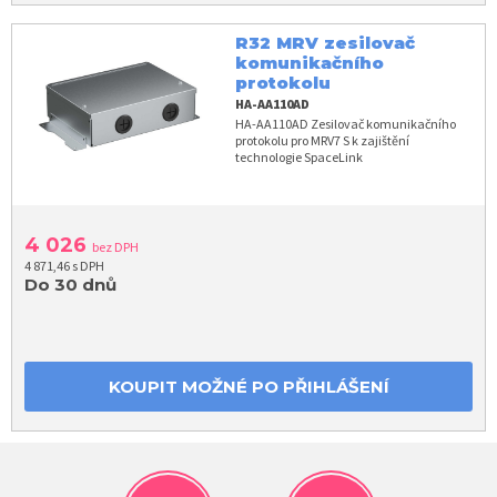
R32 MRV zesilovač
komunikačního
protokolu
HA-AA110AD
HA-AA110AD Zesilovač komunikačního
protokolu pro MRV7 S k zajištění
technologie SpaceLink
4 026
bez DPH
4 871,46 s DPH
Do 30 dnů
KOUPIT MOŽNÉ PO PŘIHLÁŠENÍ