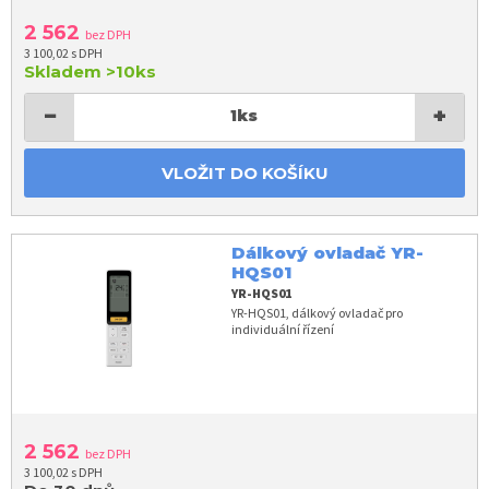
2 562
bez DPH
3 100,02 s DPH
Skladem
>10ks
−
+
1
ks
VLOŽIT DO KOŠÍKU
Dálkový ovladač YR-
HQS01
YR-HQS01
YR-HQS01, dálkový ovladač pro
individuální řízení
2 562
bez DPH
3 100,02 s DPH