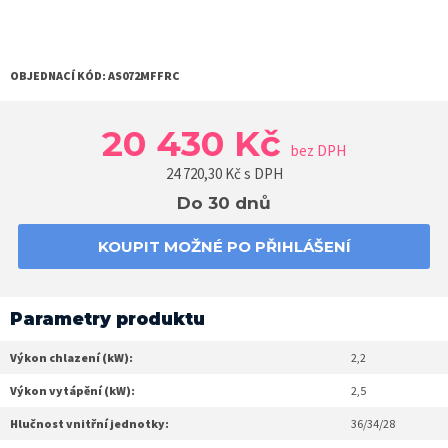
OBJEDNACÍ KÓD:
AS072MFFRC
20 430 Kč
bez DPH
24 720,30
Kč s DPH
Do 30 dnů
KOUPIT MOŽNÉ PO PŘIHLÁŠENÍ
Parametry produktu
Výkon chlazení (kW):
2,2
Výkon vytápění (kW):
2,5
Hlučnost vnitřní jednotky:
36/34/28