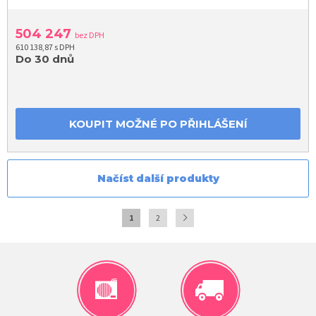
504 247
bez DPH
610 138,87 s DPH
Do 30 dnů
KOUPIT MOŽNÉ PO PŘIHLÁŠENÍ
Načíst další produkty
1
2