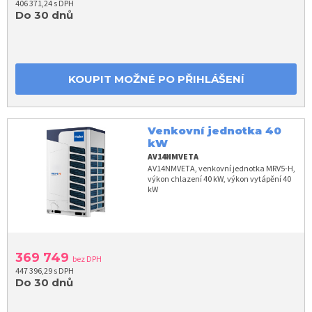
406 371,24 s DPH
Do 30 dnů
KOUPIT MOŽNÉ PO PŘIHLÁŠENÍ
Venkovní jednotka 40
kW
AV14NMVETA
AV14NMVETA, venkovní jednotka MRV5-H,
výkon chlazení 40 kW, výkon vytápění 40
kW
369 749
bez DPH
447 396,29 s DPH
Do 30 dnů