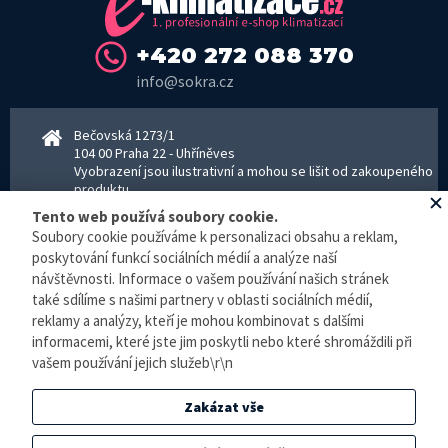
+420 272 088 370
info@sokra.cz
Bečovská 1273/1
104 00 Praha 22 - Uhříněves
Vyobrazení jsou ilustrativní a mohou se lišit od zakoupeného
produktu.
www.sokra.cz
│
www.haier-klimatizace.cz
Tento web používá soubory cookie.
Soubory cookie používáme k personalizaci obsahu a reklam,
poskytování funkcí sociálních médií a analýze naší
Otevírací doba
návštěvnosti. Informace o vašem používání našich stránek
Pondělí–Pátek 8–16:30 hodin - kancelář
také sdílíme s našimi partnery v oblasti sociálních médií,
Pondělí–pátek 8–16:00 hodin - sklad
reklamy a analýzy, kteří je mohou kombinovat s dalšími
Zpracování osobních údajů
informacemi, které jste jim poskytli nebo které shromáždili při
vašem používání jejich služeb\r\n
© E-klimatizace.cz, všechna práva vyhrazena.
Zakázat vše
Internetový obchod
vytvořilo studio
BlueGhost
.