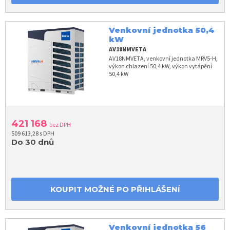
Venkovní jednotka 50,4
kW
AV18NMVETA
AV18NMVETA, venkovní jednotka MRV5-H,
výkon chlazení 50,4 kW, výkon vytápění
50,4 kW
421 168
bez DPH
509 613,28 s DPH
Do 30 dnů
KOUPIT MOŽNÉ PO PŘIHLÁŠENÍ
Venkovní jednotka 56