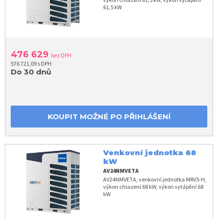
61,5 kW
476 629
bez DPH
576 721,09 s DPH
Do 30 dnů
KOUPIT MOŽNÉ PO PŘIHLÁŠENÍ
Venkovní jednotka 68
kW
AV24NMVETA
AV24NMVETA, venkovní jednotka MRV5-H,
výkon chlazení 68 kW, výkon vytápění 68
kW