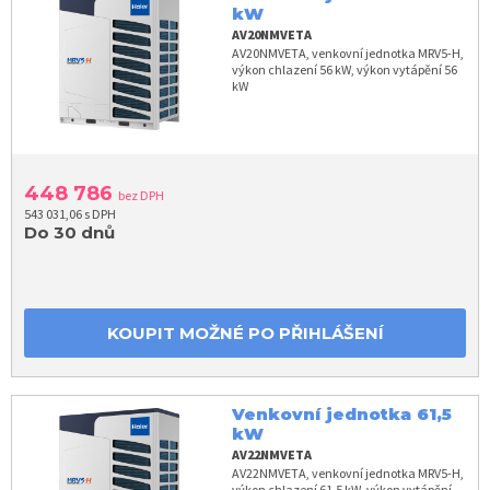
kW
AV20NMVETA
AV20NMVETA, venkovní jednotka MRV5-H,
výkon chlazení 56 kW, výkon vytápění 56
kW
448 786
bez DPH
543 031,06 s DPH
Do 30 dnů
KOUPIT MOŽNÉ PO PŘIHLÁŠENÍ
Venkovní jednotka 61,5
kW
AV22NMVETA
AV22NMVETA, venkovní jednotka MRV5-H,
výkon chlazení 61,5 kW, výkon vytápění