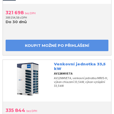
321 698
bez DPH
389 254,58 s DPH
Do 30 dnů
KOUPIT MOŽNÉ PO PŘIHLÁŠENÍ
Venkovní jednotka 33,5
kW
AV12NMVETA
AV12NMVETA, venkovní jednotka MRV5-H,
výkon chlazení 33,5 kW, výkon vytápění
33,5 kW
335 844
bez DPH