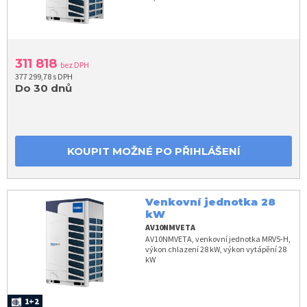
311 818
bez DPH
377 299,78 s DPH
Do 30 dnů
KOUPIT MOŽNÉ PO PŘIHLÁŠENÍ
Venkovní jednotka 28
kW
AV10NMVETA
AV10NMVETA, venkovní jednotka MRV5-H,
výkon chlazení 28 kW, výkon vytápění 28
kW
1+2