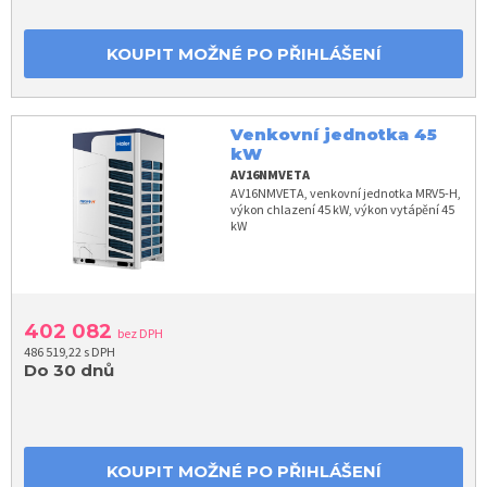
KOUPIT MOŽNÉ PO PŘIHLÁŠENÍ
Venkovní jednotka 45
kW
AV16NMVETA
AV16NMVETA, venkovní jednotka MRV5-H,
výkon chlazení 45 kW, výkon vytápění 45
kW
402 082
bez DPH
486 519,22 s DPH
Do 30 dnů
KOUPIT MOŽNÉ PO PŘIHLÁŠENÍ