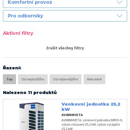
Komfortní provoz
Pro odborníky
Aktivní filtry
Zrušit všechny filtry
Řazení
:
Top
Od nejdražšího
Od nejlevnějšího
Abecedně
Nalezeno 11 produktů
Venkovní jednotka 25,2
kW
AV08NMVETA
AV08NMVETA, venkovní jednotka MRV5-H,
výkon chlazení 25,2 kW, výkon vytápění
25,2 kW