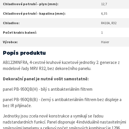
Chladivové potrubí - plyn (mm):
12,7
Chladivové potrubí - kapalina (mm):
6,35
Chladivo:
R410A, R32
Počet krabic balení:
1
Výrobce:
Haier
Popis produktu
AB122MNFRA, 4-cestné kruhové kazetové jednotky 2. generace z
modelové řady MRV R32, bez dekorečního panelu.
Dekorační panel je nutné volit samostatně:
panel PB-950QB(H) - bílý s antibakteriálním filtrem
panel PB-950QB(B) - černý s antibakteriálním filtrem bez displeje a
bez IR přijímače.
Jednotky jsou zcela nové konstrukce a vymikají se řadou
nadstandardních funkcí. Panel disponuje 4 indviduálně nastavitelnými
směrovými lamelamy a celkový počet směrových kombinací je 1296.