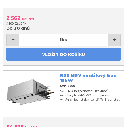
2 562
bez DPH
3 100,02 s DPH
Do 30 dnů
−
+
1
ks
VLOŽIT DO KOŠÍKU
R32 MRV ventilový box
15kW
SVP-160A
SVP-160A Bezpečnostní uzavírací
ventilový box MRV R32 pro připojení
vnitřních jednotek max. 15kW (5 jednotek)
34 535