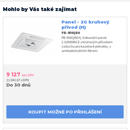
Mohlo by Vás také zajímat
Panel - 2G kruhový
přívod (H)
PB-950QBH
PB-950QB(H), Dekorační panel
2.GENERACE s kruhovým přívodem
vzduchu pro kazetové jednotky, s
antibakteriálním filtrem.
9 127
bez DPH
11 043,67 s DPH
Do 30 dnů
KOUPIT MOŽNÉ PO PŘIHLÁŠENÍ