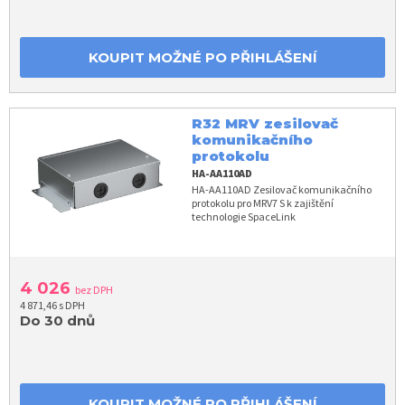
KOUPIT MOŽNÉ PO PŘIHLÁŠENÍ
R32 MRV zesilovač
komunikačního
protokolu
HA-AA110AD
HA-AA110AD Zesilovač komunikačního
protokolu pro MRV7 S k zajištění
technologie SpaceLink
4 026
bez DPH
4 871,46 s DPH
Do 30 dnů
KOUPIT MOŽNÉ PO PŘIHLÁŠENÍ