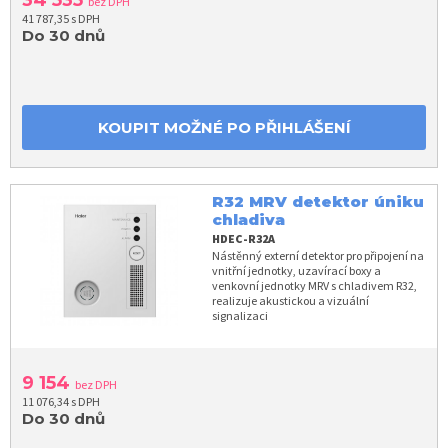
bez DPH
41 787,35 s DPH
Do 30 dnů
KOUPIT MOŽNÉ PO PŘIHLÁŠENÍ
R32 MRV detektor úniku
chladiva
HDEC-R32A
Nástěnný externí detektor pro připojení na
vnitřní jednotky, uzavírací boxy a
venkovní jednotky MRV s chladivem R32,
realizuje akustickou a vizuální
signalizaci
9 154
bez DPH
11 076,34 s DPH
Do 30 dnů