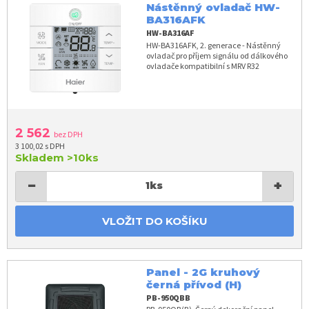
Nástěnný ovladač HW-
BA316AFK
HW-BA316AF
HW-BA316AFK, 2. generace - Nástěnný
ovladač pro příjem signálu od dálkového
ovladače kompatibilní s MRV R32
2 562
bez DPH
3 100,02 s DPH
Skladem
>10ks
−
+
1
ks
VLOŽIT DO KOŠÍKU
Panel - 2G kruhový
černá přívod (H)
PB-950QBB