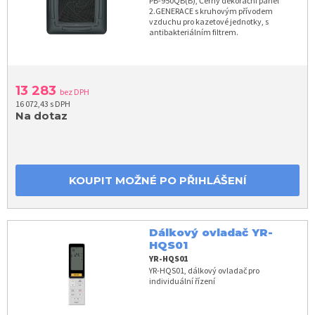
PB-950QB(B), Černý dekorační panel
2.GENERACE s kruhovým přívodem
vzduchu pro kazetové jednotky, s
antibakteriálním filtrem.
13 283
bez DPH
16 072,43 s DPH
Na dotaz
KOUPIT MOŽNÉ PO PŘIHLÁŠENÍ
Dálkový ovladač YR-
HQS01
YR-HQS01
YR-HQS01, dálkový ovladač pro
individuální řízení