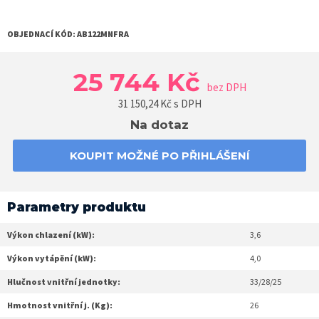
OBJEDNACÍ KÓD:
AB122MNFRA
25 744 Kč
bez DPH
31 150,24
Kč s DPH
Na dotaz
KOUPIT MOŽNÉ PO PŘIHLÁŠENÍ
Parametry produktu
Výkon chlazení (kW):
3,6
Výkon vytápění (kW):
4,0
Hlučnost vnitřní jednotky:
33/28/25
Hmotnost vnitřní j. (Kg):
26