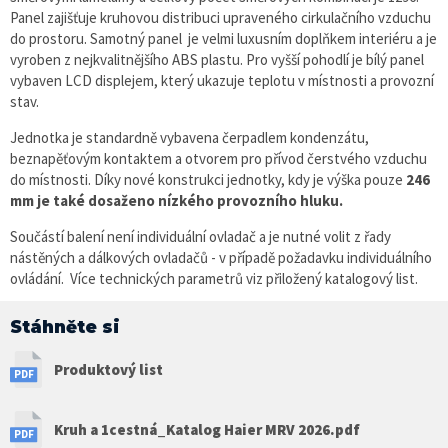
Panel zajišťuje kruhovou distribuci upraveného cirkulačního vzduchu
do prostoru. Samotný panel je velmi luxusním doplňkem interiéru a je
vyroben z nejkvalitnějšího ABS plastu. Pro vyšší pohodlí je bílý panel
vybaven LCD displejem, který ukazuje teplotu v místnosti a provozní
stav.
Jednotka je standardně vybavena čerpadlem kondenzátu,
beznapěťovým kontaktem a otvorem pro přívod čerstvého vzduchu
do místnosti. Díky nové konstrukci jednotky, kdy je výška pouze
246
mm je také dosaženo nízkého provozního hluku.
Součástí balení není individuální ovladač a je nutné volit z řady
nástěných a dálkových ovladačů - v případě požadavku individuálního
ovládání. Více technických parametrů viz přiložený katalogový list.
Stáhněte si
Produktový list
Kruh a 1cestná_Katalog Haier MRV 2026.pdf