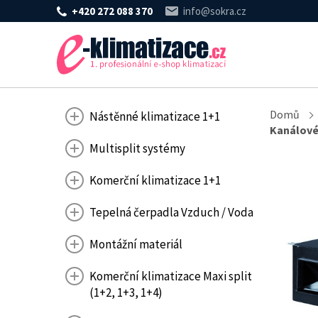
+420 272 088 370
info@sokra.cz
Domů
Nástěnné klimatizace 1+1
Kanálové
Multisplit systémy
Komerční klimatizace 1+1
Tepelná čerpadla Vzduch / Voda
Montážní materiál
Komerční klimatizace Maxi split
(1+2, 1+3, 1+4)