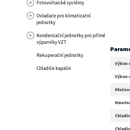
Fotovoltaické systémy
Ovladače pro klimatizační
jednotky
Kondenzační jednotky pro přímé
výparníky VZT
Parame
Rekuperační jednotky
Výkon 
Chladiče kapalin
Výkon 
Hlučnos
Hmotnos
Chladiv
Chladiv