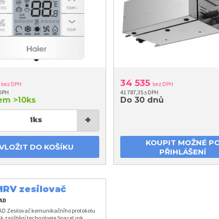
2
34 535
bez DPH
bez DPH
 DPH
41 787,35 s DPH
dem
>10ks
Do 30 dnů
+
1
ks
KOUPIT MOŽNÉ P
VLOŽIT DO KOŠÍKU
PŘIHLÁŠENÍ
MRV zesilovač
nikačního
AD
okolu
D Zesilovač komunikačního protokolu
 k zajištění technologie SpaceLink