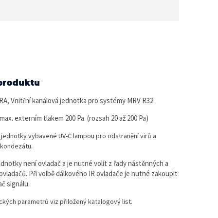
produktu
, Vnitřní kanálová jednotka pro systémy MRV R32.
max. externím tlakem 200 Pa (rozsah 20 až 200 Pa)
 jednotky vybavené UV-C lampou pro odstranění virů a
 kondezátu.
ednotky není ovladač a je nutné volit z řady nástěnných a
ovladačů. Při volbě dálkového IR ovladače je nutné zakoupit
ač signálu.
ckých parametrů viz přiložený katalogový list.