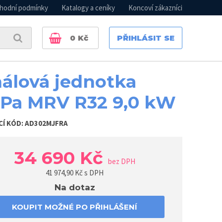
hodní podmínky
Katalogy a ceníky
Koncoví zákazníci
0
Kč
PŘIHLÁSIT SE
álová jednotka
Pa MRV R32 9,0 kW
CÍ KÓD:
AD302MJFRA
34 690 Kč
bez DPH
41 974,90
Kč s DPH
Na dotaz
KOUPIT MOŽNÉ PO PŘIHLÁŠENÍ