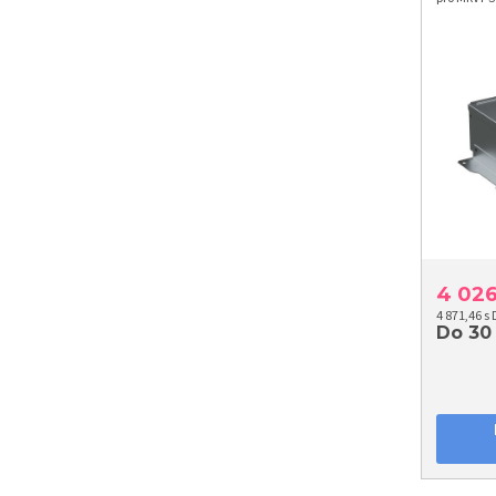
4 02
4 871,46 s
Do 30