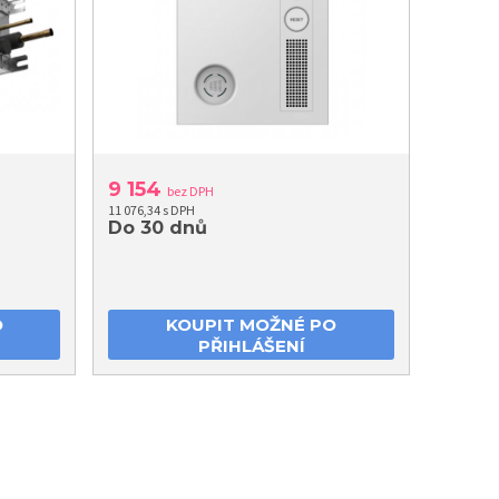
9 154
bez DPH
11 076,34 s DPH
Do 30 dnů
O
KOUPIT MOŽNÉ PO
PŘIHLÁŠENÍ