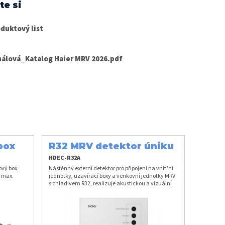
te si
duktový list
nálová_Katalog Haier MRV 2026.pdf
box
R32 MRV detektor úniku
chladiva
HDEC-R32A
ový box
Nástěnný externí detektor pro připojení na vnitřní
k max.
jednotky, uzavírací boxy a venkovní jednotky MRV
s chladivem R32, realizuje akustickou a vizuální
signalizaci