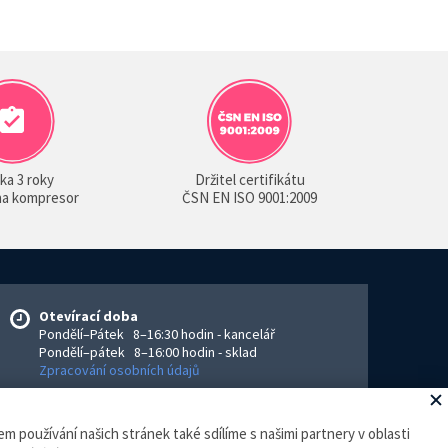
ka 3 roky
Držitel certifikátu
 na kompresor
ČSN EN ISO 9001:2009
Otevírací doba
Pondělí–Pátek 8–16:30 hodin - kancelář
Pondělí–pátek 8–16:00 hodin - sklad
Zpracování osobních údajů
m používání našich stránek také sdílíme s našimi partnery v oblasti
eGhost
.