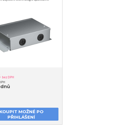
6
bez DPH
 DPH
 dnů
KOUPIT MOŽNÉ PO
PŘIHLÁŠENÍ