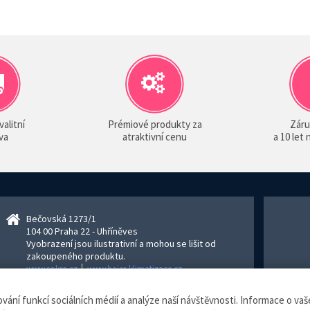
valitní
Prémiové produkty za
Záru
va
atraktivní cenu
a 10 let
Bečovská 1273/1
104 00 Praha 22 - Uhříněves
Vyobrazení jsou ilustrativní a mohou se lišit od
zakoupeného produktu.
www.sokra.cz
│
www.haier-klimatizace.cz
ní funkcí sociálních médií a analýze naší návštěvnosti. Informace o vaše
izace.cz, všechna práva vyhrazena.
Internetový obchod
vytvořilo studio
Blu