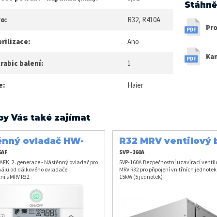
Stáhně
vo:
R32, R410A
Pro
rilizace:
Ano
Ka
rabic balení:
1
e:
Haier
by Vás také zajímat
ěnný ovladač HW-
R32 MRV ventilový 
6AFK
15kW
6AF
SVP-160A
FK, 2. generace - Nástěnný ovladač pro
SVP-160A Bezpečnostní uzavírací ventil
nálu od dálkového ovladače
MRV R32 pro připojení vnitřních jednote
ní s MRV R32
15kW (5 jednotek)