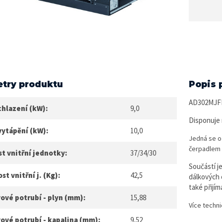
try produktu
Popis 
AD302MJFRA
chlazení (kW):
9,0
Disponuje 
vytápění (kW):
10,0
Jedná se o
čerpadlem
t vnitřní jednotky:
37/34/30
Součástí j
t vnitřní j. (Kg):
42,5
dálkových 
také přijím
ové potrubí - plyn (mm):
15,88
Více techni
ové potrubí - kapalina (mm):
9,52