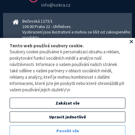
info@sokra.cz
Bečovská 1273/1
104 00 Praha 22 - Uhříněves
Vyobrazení jsou ilustrativní a mohou se lišit od zakoupeného
produktu.
www.sokra.cz
│
www.haier-klimatizace.cz
Tento web používá soubory cookie.
Soubory cookie používáme k personalizaci obsahu a reklam,
poskytování funkcí sociálních médií a analýze naší
Otevírací doba
návštěvnosti. Informace o vašem používání našich stránek
Pondělí–Pátek 8–16:30 hodin - kancelář
také sdílíme s našimi partnery v oblasti sociálních médií,
Pondělí–pátek 8–16:00 hodin - sklad
reklamy a analýzy, kteří je mohou kombinovat s dalšími
Zpracování osobních údajů
informacemi, které jste jim poskytli nebo které shromáždili při
vašem používání jejich služeb\r\n
© E-klimatizace.cz, všechna práva vyhrazena.
Zakázat vše
Internetový obchod
vytvořilo studio
BlueGhost
.
Elektronická evidence tržeb je zde prováděna v BĚŽNÉM REŽIMU. Podle zákona o
Upravit jednotlivě
evidenci tržeb je prodejce povinen vystavit kupujícímu účtenku. Zároveň je povinen
zaevidovat přijatou tržbu u správce daně online, v případě technického výpadku pak
Povolit vše
nejpozději do 48 hodin.