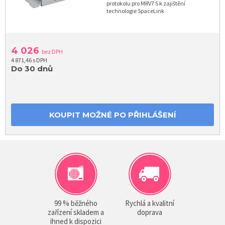
protokolu pro MRV7 S k zajištění
technologie SpaceLink
4 026
bez DPH
4 871,46 s DPH
Do 30 dnů
KOUPIT MOŽNÉ PO PŘIHLÁŠENÍ
99 % běžného
Rychlá a kvalitní
zařízení skladem a
doprava
ihned k dispozici