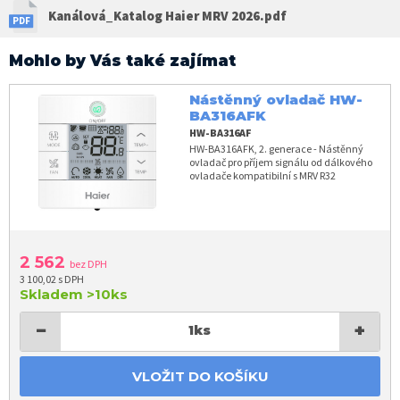
Kanálová_Katalog Haier MRV 2026.pdf
Mohlo by Vás také zajímat
Nástěnný ovladač HW-
BA316AFK
HW-BA316AF
HW-BA316AFK, 2. generace - Nástěnný
ovladač pro příjem signálu od dálkového
ovladače kompatibilní s MRV R32
2 562
bez DPH
3 100,02 s DPH
Skladem
>10ks
−
+
1
ks
VLOŽIT DO KOŠÍKU