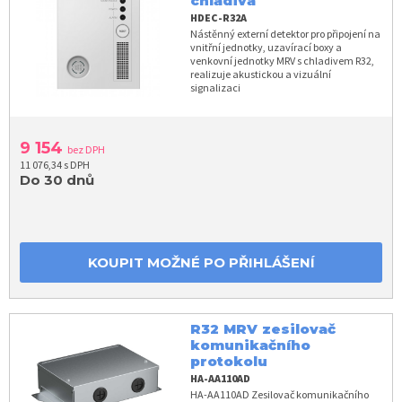
chladiva
HDEC-R32A
Nástěnný externí detektor pro připojení na
vnitřní jednotky, uzavírací boxy a
venkovní jednotky MRV s chladivem R32,
realizuje akustickou a vizuální
signalizaci
9 154
bez DPH
11 076,34 s DPH
Do 30 dnů
KOUPIT MOŽNÉ PO PŘIHLÁŠENÍ
R32 MRV zesilovač
komunikačního
protokolu
HA-AA110AD
HA-AA110AD Zesilovač komunikačního