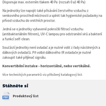
Disponuje max. externím tlakem 40 Pa (rozsah 0 až 40 Pa)
Na jednotky lze napojit také přisávání čerstvého vzduchu z
venkovního prostředí místnosti a splnit tak hygienické požadavky na
přívod vzduchu do vnitřních prostor.
Jedná se o jednotky vybavené pokročili filtrací vzduchu
(antibakteriálním filtrem), UV-C lampou pro odstranění virů a bakterií
a funkcí self-clean.
Součástí jednotky není ovladač a je nutné volit z řady nástěnných a
dálkových ovladačů. Při volbě dálkového IR ovladače je nutné
zakoupit také přijímač signálu.
Konvertibilní instalce - horizontálně, nebo vertikálně.
Více technických parametrů viz přiložený katalogový list.
Stáhněte si
Produktový list