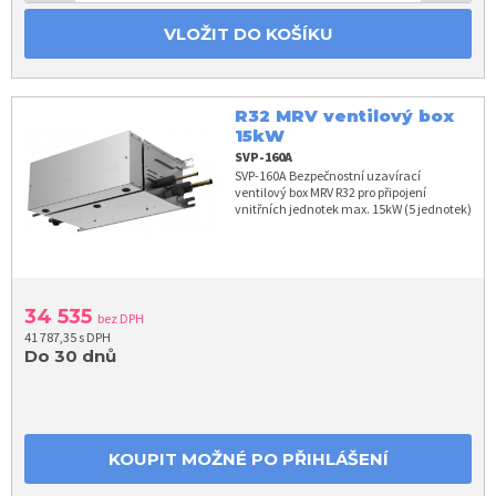
VLOŽIT DO KOŠÍKU
R32 MRV ventilový box
15kW
SVP-160A
SVP-160A Bezpečnostní uzavírací
ventilový box MRV R32 pro připojení
vnitřních jednotek max. 15kW (5 jednotek)
34 535
bez DPH
41 787,35 s DPH
Do 30 dnů
KOUPIT MOŽNÉ PO PŘIHLÁŠENÍ