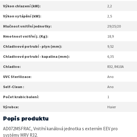
Výkon chlazení (kW):
2,2
Výkon vytápění (kW):
2,5
Hlučnost vnitřní jednotky:
29/25/20
Hmotnost vnitřní j. (Kg):
18,9
Chladivové potrubí - plyn (mm):
9,52
Chladivové potrubí - kapalina (mm):
6,35
Chladivo:
R32, R410A
UVC Sterilizace:
Ano
Self-Clean :
Ano
Počet krabic balení:
1
Výrobce:
Haier
Popis produktu
AD072MSFRAC, Vnitřní kanálová jednotka s externím EEV pro
systémy MRV R32.