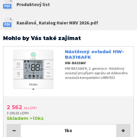
Produktový list
Kanálová_Katalog Haier MRV 2026.pdf
Mohlo by Vás také zajímat
Nástěnný ovladač HW-
BA316AFK
HW-BA316AF
HW-BA316AFK, 2. generace - Nástěnný
ovladač pro příjem signálu od dálkového
ovladače kompatibilní s MRV R32
2 562
bez DPH
3 100,02 s DPH
Skladem
>10ks
−
+
1
ks