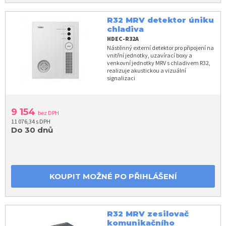
R32 MRV detektor úniku
chladiva
HDEC-R32A
Nástěnný externí detektor pro připojení na
vnitřní jednotky, uzavírací boxy a
venkovní jednotky MRV s chladivem R32,
realizuje akustickou a vizuální
signalizaci
9 154
bez DPH
11 076,34 s DPH
Do 30 dnů
KOUPIT MOŽNÉ PO PŘIHLÁŠENÍ
R32 MRV zesilovač
komunikačního