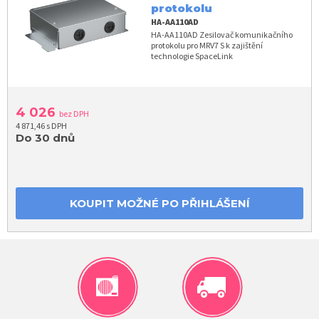
protokolu
HA-AA110AD
HA-AA110AD Zesilovač komunikačního
protokolu pro MRV7 S k zajištění
technologie SpaceLink
4 026
bez DPH
4 871,46 s DPH
Do 30 dnů
KOUPIT MOŽNÉ PO PŘIHLÁŠENÍ