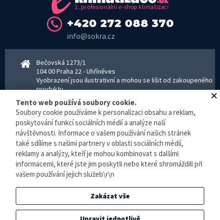
+420 272 088 370
info@sokra.cz
Bečovská 1273/1
104 00 Praha 22 - Uhříněves
Vyobrazení jsou ilustrativní a mohou se lišit od zakoupeného
produktu.
www.sokra.cz
│
www.haier-klimatizace.cz
Tento web používá soubory cookie.
Soubory cookie používáme k personalizaci obsahu a reklam,
poskytování funkcí sociálních médií a analýze naší
Otevírací doba
návštěvnosti. Informace o vašem používání našich stránek
Pondělí–Pátek 8–16:30 hodin - kancelář
také sdílíme s našimi partnery v oblasti sociálních médií,
Pondělí–pátek 8–16:00 hodin - sklad
reklamy a analýzy, kteří je mohou kombinovat s dalšími
Zpracování osobních údajů
informacemi, které jste jim poskytli nebo které shromáždili při
vašem používání jejich služeb\r\n
© E-klimatizace.cz, všechna práva vyhrazena.
Zakázat vše
Internetový obchod
vytvořilo studio
BlueGhost
.
Elektronická evidence tržeb je zde prováděna v BĚŽNÉM REŽIMU. Podle zákona o
Upravit jednotlivě