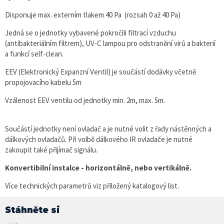
Disponuje max. externím tlakem 40 Pa (rozsah 0 až 40 Pa)
Jedná se o jednotky vybavené pokročili filtrací vzduchu
(antibakteriálním filtrem), UV-C lampou pro odstranění virů a bakterií
a funkcí self-clean.
EEV (Elektronický Expanzní Ventil) je součástí dodávky včetně
propojovacího kabelu 5m
Vzálenost EEV ventilu od jednotky min. 2m, max. 5m.
Součástí jednotky není ovladač a je nutné volit z řady nástěnných a
dálkových ovladačů. Při volbě dálkového IR ovladače je nutné
zakoupit také přijímač signálu.
Konvertibilní instalce - horizontálně, nebo vertikálně.
Více technických parametrů viz přiložený katalogový list.
Stáhněte si