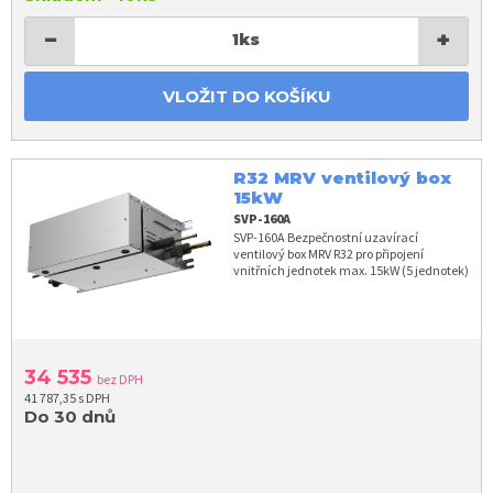
−
+
1
ks
VLOŽIT DO KOŠÍKU
R32 MRV ventilový box
15kW
SVP-160A
SVP-160A Bezpečnostní uzavírací
ventilový box MRV R32 pro připojení
vnitřních jednotek max. 15kW (5 jednotek)
34 535
bez DPH
41 787,35 s DPH
Do 30 dnů