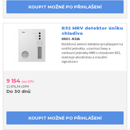
KOUPIT MOŽNÉ PO PŘIHLÁŠENÍ
R32 MRV detektor úniku
chladiva
HDEC-R32A
Nástěnný externí detektor pro připojení na
vnitřní jednotky, uzavírací boxy a
venkovní jednotky MRV s chladivem R32,
realizuje akustickou a vizuální
signalizaci
9 154
bez DPH
11 076,34 s DPH
Do 30 dnů
KOUPIT MOŽNÉ PO PŘIHLÁŠENÍ