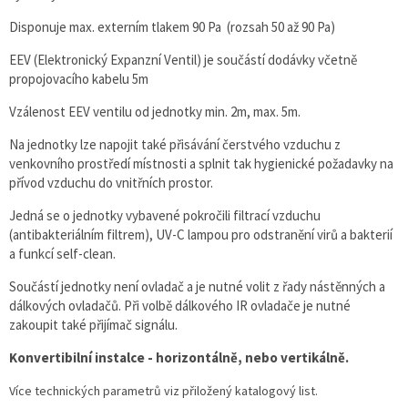
Disponuje max. externím tlakem 90 Pa (rozsah 50 až 90 Pa)
EEV (Elektronický Expanzní Ventil) je součástí dodávky včetně
propojovacího kabelu 5m
Vzálenost EEV ventilu od jednotky min. 2m, max. 5m.
Na jednotky lze napojit také přisávání čerstvého vzduchu z
venkovního prostředí místnosti a splnit tak hygienické požadavky na
přívod vzduchu do vnitřních prostor.
Jedná se o jednotky vybavené pokročili filtrací vzduchu
(antibakteriálním filtrem), UV-C lampou pro odstranění virů a bakterií
a funkcí self-clean.
Součástí jednotky není ovladač a je nutné volit z řady nástěnných a
dálkových ovladačů. Při volbě dálkového IR ovladače je nutné
zakoupit také přijímač signálu.
Konvertibilní instalce - horizontálně, nebo vertikálně.
Více technických parametrů viz přiložený katalogový list.