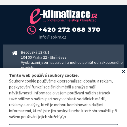
+420 272 088 370
info@sokra.cz
Bečovská 1273/1
104 00 Praha 22 - Uhříněves
Vyobrazení jsou ilustrativní a mohou se lišit od zakoupeného
produktu.
www.sokra.cz
│
www.haier-klimatizace.cz
Tento web používá soubory cookie.
Soubory cookie používáme k personalizaci obsahu a reklam,
poskytování funkcí sociálních médií a analýze naší
Otevírací doba
návštěvnosti. Informace o vašem používání našich stránek
Pondělí–Pátek 8–16:30 hodin - kancelář
také sdílíme s našimi partnery v oblasti sociálních médií,
Pondělí–pátek 8–16:00 hodin - sklad
reklamy a analýzy, kteří je mohou kombinovat s dalšími
Zpracování osobních údajů
informacemi, které jste jim poskytli nebo které shromáždili při
vašem používání jejich služeb\r\n