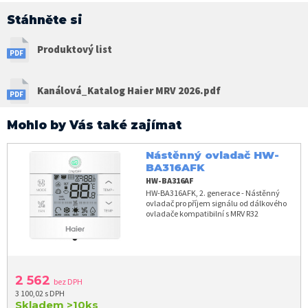
Stáhněte si
Produktový list
Kanálová_Katalog Haier MRV 2026.pdf
Mohlo by Vás také zajímat
Nástěnný ovladač HW-
BA316AFK
HW-BA316AF
HW-BA316AFK, 2. generace - Nástěnný
ovladač pro příjem signálu od dálkového
ovladače kompatibilní s MRV R32
2 562
bez DPH
3 100,02 s DPH
Skladem
>10ks