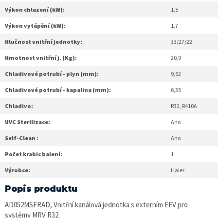
Výkon chlazení (kW):
1,5
Výkon vytápění (kW):
1,7
Hlučnost vnitřní jednotky:
33/27/22
Hmotnost vnitřní j. (Kg):
20,9
Chladivové potrubí - plyn (mm):
9,52
Chladivové potrubí - kapalina (mm):
6,35
Chladivo:
R32, R410A
UVC Sterilizace:
Ano
Self-Clean :
Ano
Počet krabic balení:
1
Výrobce:
Haier
Popis produktu
AD052MSFRAD, Vnitřní kanálová jednotka s externím EEV pro
systémy MRV R32.