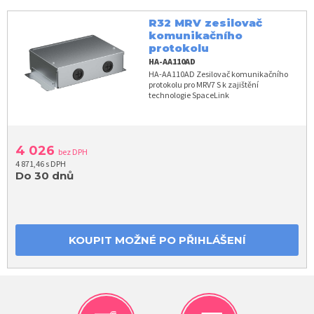
R32 MRV zesilovač
komunikačního
protokolu
HA-AA110AD
HA-AA110AD Zesilovač komunikačního
protokolu pro MRV7 S k zajištění
technologie SpaceLink
4 026
bez DPH
4 871,46 s DPH
Do 30 dnů
KOUPIT MOŽNÉ PO PŘIHLÁŠENÍ