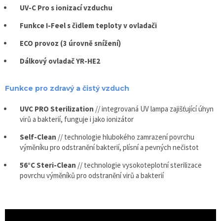
UV-C Pro s ionizací vzduchu
Funkce I-Feel s čidlem teploty v ovladači
ECO provoz (3 úrovně snížení)
Dálkový ovladač YR-HE2
Funkce pro zdravý a čistý vzduch
UVC PRO Sterilization
// integrovaná UV lampa zajišťující úhyn
virů a bakterií, funguje i jako ionizátor
Self-Clean
// technologie hlubokého zamrazení povrchu
výměníku pro odstranění bakterií, plísní a pevných nečistot
56°C Steri-Clean
// technologie vysokoteplotní sterilizace
povrchu výměníků pro odstranění virů a bakterií