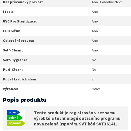
Bez průvanový provoz:
Ano - Coandův efekt
I feel:
Ano
UVC Pro Sterilizace:
Ano
ECO režim:
Ano
Celoroční provoz:
Ano
Self-Clean :
Ano
Self-Hygiene:
Ne
Puri-Clean :
Ne
Počet krabic balení:
2
Výrobce:
Haier
Popis produktu
Tento produkt je registrován v seznamu
výrobků a technologií dotačního programu
nová zelená úsporám. SVT kód SVT36141.