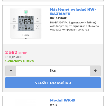
Nástěnný ovladač HW-
BA316AFK
HW-BA316AF
HW-BA316AFK, 2. generace - Nástěnný
ovladač pro příjem signálu od dálkového
ovladače kompatibilní s MRV R32
2 562
bez DPH
3 100,02 s DPH
Skladem
>10ks
−
+
1
ks
VLOŽIT DO KOŠÍKU
Modul WK-B
WK-B