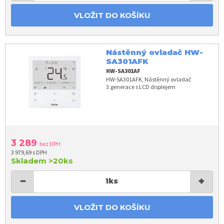
VLOŽIT DO KOŠÍKU
Nástěnný ovladač HW-
SA301AFK
HW-SA301AF
HW-SA301AFK, Nástěnný ovladač
3.generace s LCD displejem
3 289
bez DPH
3 979,69 s DPH
Skladem
>20ks
−
+
1
ks
VLOŽIT DO KOŠÍKU