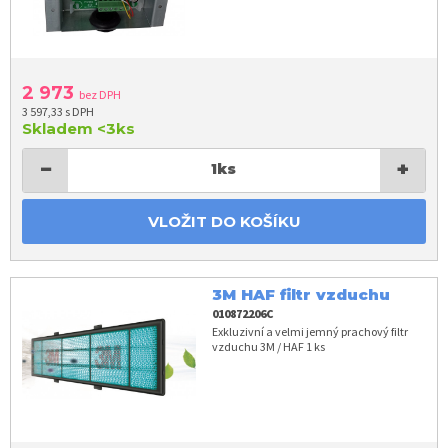
2 973
bez DPH
3 597,33 s DPH
Skladem
<3ks
−
+
1
ks
VLOŽIT DO KOŠÍKU
3M HAF filtr vzduchu
010872206C
Exkluzivní a velmi jemný prachový filtr
vzduchu 3M / HAF 1 ks