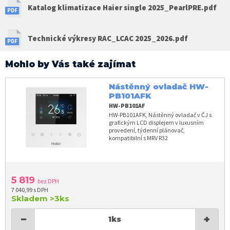
Katalog klimatizace Haier single 2025_PearlPRE.pdf
Technické výkresy RAC_LCAC 2025_2026.pdf
Mohlo by Vás také zajímat
Nástěnný ovladač HW-
PB101AFK
HW-PB101AF
HW-PB101AFK, Nástěnný ovladač v ČJ s
grafickým LCD displejem v luxusním
provedení, týdenní plánovač,
kompatibilní s MRV R32
5 819
bez DPH
7 040,99 s DPH
Skladem
>3ks
−
+
1
ks