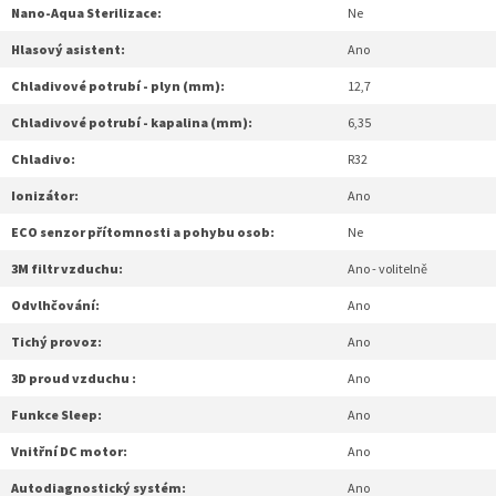
Nano-Aqua Sterilizace:
Ne
Hlasový asistent:
Ano
Chladivové potrubí - plyn (mm):
12,7
Chladivové potrubí - kapalina (mm):
6,35
Chladivo:
R32
Ionizátor:
Ano
ECO senzor přítomnosti a pohybu osob:
Ne
3M filtr vzduchu:
Ano - volitelně
Odvlhčování:
Ano
Tichý provoz:
Ano
3D proud vzduchu :
Ano
Funkce Sleep:
Ano
Vnitřní DC motor:
Ano
Autodiagnostický systém:
Ano