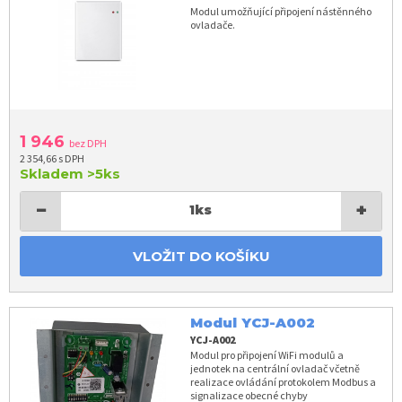
Modul umožňující připojení nástěnného
ovladače.
1 946
bez DPH
2 354,66 s DPH
Skladem
>5ks
−
+
1
ks
VLOŽIT DO KOŠÍKU
Modul YCJ-A002
YCJ-A002
Modul pro připojení WiFi modulů a
jednotek na centrální ovladač včetně
realizace ovládání protokolem Modbus a
signalizace obecné chyby