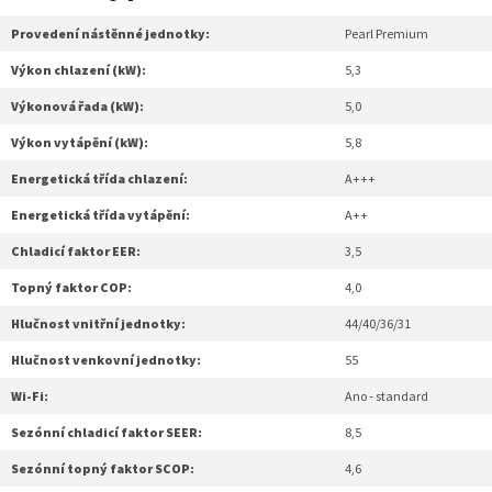
Provedení nástěnné jednotky:
Pearl Premium
Výkon chlazení (kW):
5,3
Výkonová řada (kW):
5,0
Výkon vytápění (kW):
5,8
Energetická třída chlazení:
A+++
Energetická třída vytápění:
A++
Chladicí faktor EER:
3,5
Topný faktor COP:
4,0
Hlučnost vnitřní jednotky:
44/40/36/31
Hlučnost venkovní jednotky:
55
Wi-Fi:
Ano - standard
Sezónní chladicí faktor SEER:
8,5
Sezónní topný faktor SCOP:
4,6