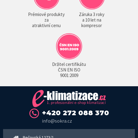
Prémiové produkty
Záruka 3 roky
za
a 10 let na
atraktivní cenu
kompresor
Držitel certifikátu
ČSN EN ISO
9001:2009
+420 272 088 370
info@sokra.cz
Bečovská 1273/1