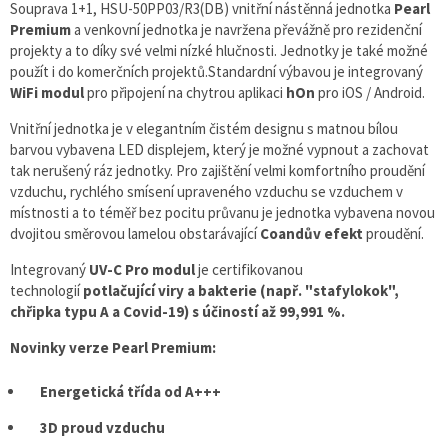
Souprava 1+1, HSU-50PP03/R3(DB) vnitřní nástěnná jednotka
Pearl
Premium
a venkovní jednotka je navržena převážně pro rezidenční
projekty a to díky své velmi nízké hlučnosti. Jednotky je také možné
použít i do komerčních projektů.Standardní výbavou je integrovaný
WiFi modul
pro připojení na chytrou aplikaci
hOn
pro
iOS / Android.
Vnitřní jednotka je v elegantním čistém designu s matnou bílou
barvou vybavena LED displejem, který je možné vypnout a zachovat
tak nerušený ráz jednotky. Pro zajištění velmi komfortního proudění
vzduchu, rychlého smísení upraveného vzduchu se vzduchem v
místnosti a to téměř bez pocitu průvanu je jednotka vybavena novou
dvojitou směrovou lamelou obstarávající
Coandův efekt
proudění.
Integrovaný
UV-C Pro modul
je certifikovanou
technologií
potlačující viry a bakterie (např. "stafylokok",
chřipka typu A a Covid-19) s účiností až
99,991 %.
Novinky verze Pearl Premium:
Energetická třída od A+++
3D proud vzduchu