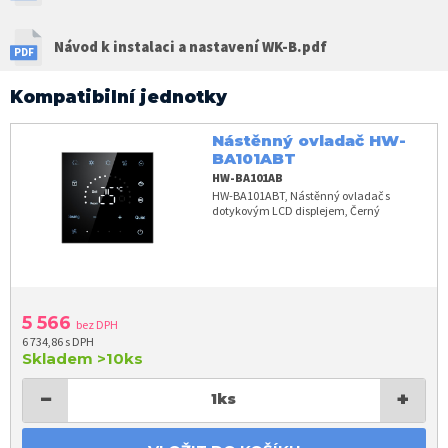
Návod k instalaci a nastavení WK-B.pdf
Kompatibilní jednotky
Nástěnný ovladač HW-
BA101ABT
HW-BA101AB
HW-BA101ABT, Nástěnný ovladač s
dotykovým LCD displejem, Černý
5 566
bez DPH
6 734,86 s DPH
Skladem
>10ks
−
+
1
ks