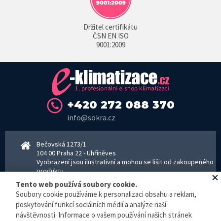
Držitel certifikátu
ČSN EN ISO
9001:2009
+420 272 088 370
info@sokra.cz
Bečovská 1273/1
104 00 Praha 22 - Uhříněves
Vyobrazení jsou ilustrativní a mohou se lišit od zakoupeného
produktu.
www.sokra.cz
│
www.haier-klimatizace.cz
Tento web používá soubory cookie.
Soubory cookie používáme k personalizaci obsahu a reklam,
poskytování funkcí sociálních médií a analýze naší
Otevírací doba
návštěvnosti. Informace o vašem používání našich stránek