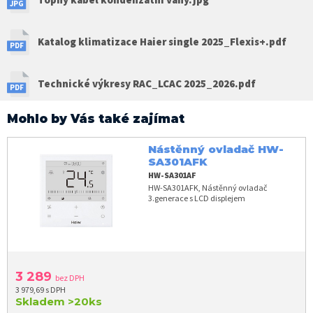
Katalog klimatizace Haier single 2025_Flexis+.pdf
Technické výkresy RAC_LCAC 2025_2026.pdf
Mohlo by Vás také zajímat
Nástěnný ovladač HW-
SA301AFK
HW-SA301AF
HW-SA301AFK, Nástěnný ovladač
3.generace s LCD displejem
3 289
bez DPH
3 979,69 s DPH
Skladem
>20ks