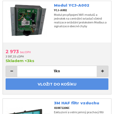
Modul YCJ-A002
YCJ-A002
Modul pro připojení WiFi modulů a
jednotek na centrální ovladač včetně
realizace ovládání protokolem Modbus a
signalizace obecné chyby
2 973
bez DPH
3 597,33 s DPH
Skladem
<3ks
−
+
1
ks
VLOŽIT DO KOŠÍKU
3M HAF filtr vzduchu
010872206C
Exkluzivní a velmi jemný prachový filtr