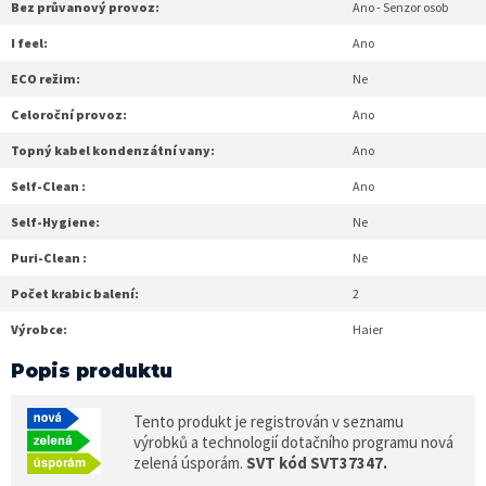
Bez průvanový provoz:
Ano - Senzor osob
I feel:
Ano
ECO režim:
Ne
Celoroční provoz:
Ano
Topný kabel kondenzátní vany:
Ano
Self-Clean :
Ano
Self-Hygiene:
Ne
Puri-Clean :
Ne
Počet krabic balení:
2
Výrobce:
Haier
Popis produktu
Tento produkt je registrován v seznamu
výrobků a technologií dotačního programu nová
zelená úsporám.
SVT kód SVT37347.