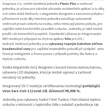
Souprava 1+1, vnitřní nástěnná jednotka
Flexis Plus
a venkovní
jednotka, je určena pro náročné uživatele rezidenčních aplikací a to díky
své velmi nízké hlučnosti, s elegantním designem a senzorem pohybu /
přítomnosti osob díky kterému jednotka umožňuje autonomně
směrovat proud vzduchu na osobu, nebo mimo její pásmo pobytu, pro
zajištění velmi komfortního proudění vzduchu. Jednotky je také možné
použít i do komerčních projektů. Standardní výbavou je integrovaným
WiFI modul pro připojení na chytrou aplikaci
hOn
pro
iOS /
Android. Venkovní jednotky jsou
vybaveny topným kabelem ohřevu
kondenzátní vany
pro zajištění maximálního pohodlí při vytápění. Jeho
řízení je inteligentní a řízeno pouze v případě potřeby dle funkce a
teploty vzduchu.
Vyniká elegantním čistý designem s luxusní černou matnou barvou,
vybavena LED displejem, který je možné vypnout a zachovat
nerušený ráz jednotky.
Integrovaný UV-C modul je certifikovanou technologií
potlačující
virus Sars-CoV-2 (Covid-19) účinností 99,998 %.
Jednotky jsou vybaveny funkcí I feel. Funkce I feel získává teplotu
vzduchu v místnosti z teplotního čidla v ovladači a jednotka je tak