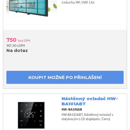
vzduchu 3M / HAF 1 ks
750
bez DPH
907,50 s DPH
Na dotaz
KOUPIT MOŽNÉ PO PŘIHLÁŠENÍ
Nástěnný ovladač HW-
BA101ABT
HW-BA101AB
HW-BA101ABT, Nástěnný ovladač s
dotykovým LCD displejem, Černý