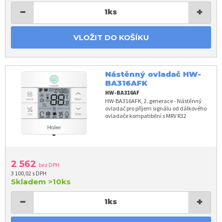
−
+
1
ks
VLOŽIT DO KOŠÍKU
Nástěnný ovladač HW-
BA316AFK
HW-BA316AF
HW-BA316AFK, 2. generace - Nástěnný
ovladač pro příjem signálu od dálkového
ovladače kompatibilní s MRV R32
2 562
bez DPH
3 100,02 s DPH
Skladem
>10ks
−
+
1
ks