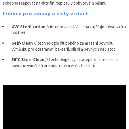
schopna reagovat na aktuální teplotu v pobytovém pásmu.
Funkce pro zdravý a čistý vzduch
UVC Sterilization
// integrovaná UV lampa zajišťující úhyn virů a
bakterií
Self-Clean
// technologie hlubokého zamrazení povrchu
výměnku pro odstranění bakterií, plísní a pevných nečistot
56°C Steri-Clean
// technologie vysokoteplotní sterilizace
povrchu výměnků pro odstranění virů a bakterií