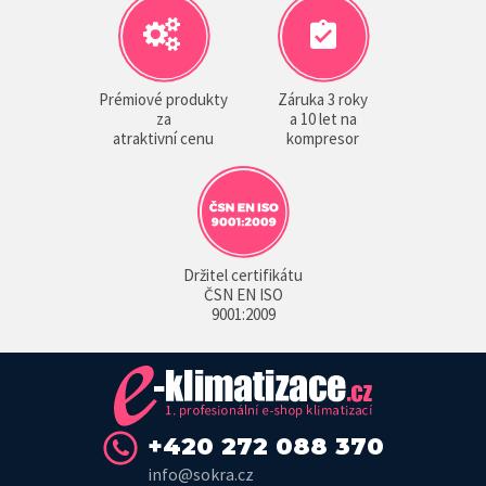
Prémiové produkty
Záruka 3 roky
za
a 10 let na
atraktivní cenu
kompresor
Držitel certifikátu
ČSN EN ISO
9001:2009
+420 272 088 370
info@sokra.cz