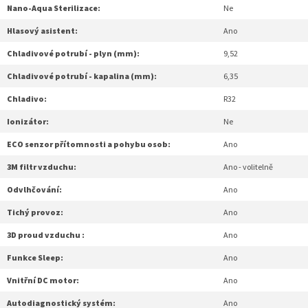
Nano-Aqua Sterilizace:
Ne
Hlasový asistent:
Ano
Chladivové potrubí - plyn (mm):
9,52
Chladivové potrubí - kapalina (mm):
6,35
Chladivo:
R32
Ionizátor:
Ne
ECO senzor přítomnosti a pohybu osob:
Ano
3M filtr vzduchu:
Ano - volitelně
Odvlhčování:
Ano
Tichý provoz:
Ano
3D proud vzduchu :
Ano
Funkce Sleep:
Ano
Vnitřní DC motor:
Ano
Autodiagnostický systém:
Ano