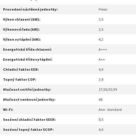
Provedení nástěnné jednotky:
Flexis
Výkon chlazení (kW):
3,5
Výkonová řada (kW):
3,5
Výkon vytápění (kW):
4,2
Energetická třída chlazení:
A+++
Energetická třída vytápění:
A++
Chladicí faktor EER:
4,0
Topný faktor COP:
3,8
Hlučnost vnitřní jednotky:
17/26/33/39
Hlučnost venkovní jednotky:
48
Wi-Fi:
Ano - standard
Sezónní chladicí faktor SEER:
8,5
Sezónní topný faktor SCOP:
4,6