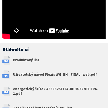
Stáhněte si
Produktový list
Uživatelský návod Flexis WH_BH _FINAL_web.pdf
energetický štítek AS35S2SF1FA-BH 1U35MEHFRA-
1.pdf
Topný kabel kondenzátní vany.jpg