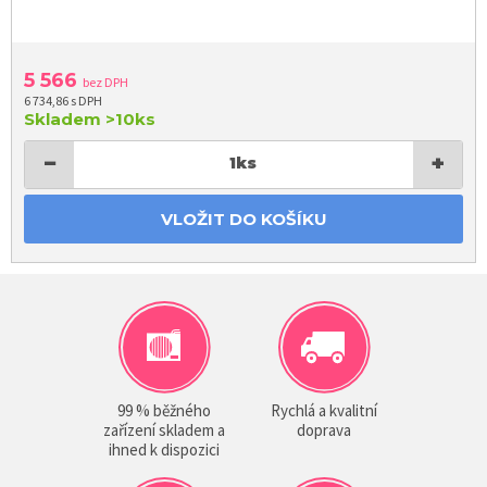
5 566
bez DPH
6 734,86 s DPH
Skladem
>10ks
−
+
1
ks
VLOŽIT DO KOŠÍKU
99 % běžného
Rychlá a kvalitní
zařízení skladem a
doprava
ihned k dispozici