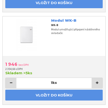
VLOŽIT DO KOŠÍKU
Modul WK-B
WK-B
Modul umožňující připojení nástěnného
ovladače.
1 946
bez DPH
2 354,66 s DPH
Skladem
>5ks
−
+
1
ks
VLOŽIT DO KOŠÍKU