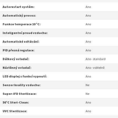
Autorestart systém:
Ano
Automatický provoz:
Ano
Funkce temperace 10 °C:
Ano
Inteligentní proud vzduchu:
Ano
Automatické odtávání:
Ano
PID přesná regulace:
Ano
Dálkový ovladač:
Ano - standard
Nástěnný ovladač:
Ano - volitelně
LED displej s funkcí vypnutí:
Ano
Senzor kvality vzduchu:
Ne
Super-IFD Sterilizace:
Ne
56°C Steri-Clean:
Ano
UVC Sterilizace:
Ano