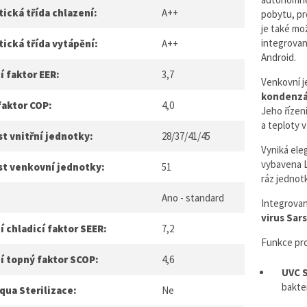
ická třída chlazení:
A++
pobytu, pr
je také mo
integrovan
ická třída vytápění:
A++
Android.
í faktor EER:
3,7
Venkovní j
kondenzá
faktor COP:
4,0
Jeho řízen
a teploty 
t vnitřní jednotky:
28/37/41/45
Vyniká ele
vybavena L
st venkovní jednotky:
51
ráz jednot
Ano - standard
Integrovan
virus Sar
 chladicí faktor SEER:
7,2
Funkce pro
í topný faktor SCOP:
4,6
UVC S
bakter
qua Sterilizace:
Ne