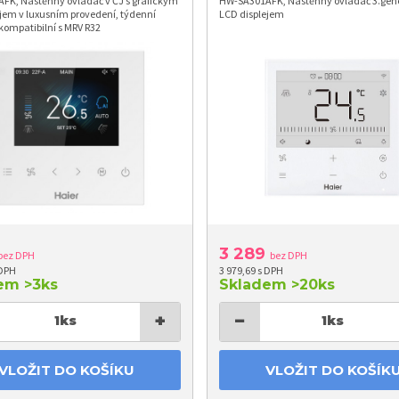
FK, Nástěnný ovladač v ČJ s grafickým
HW-SA301AFK, Nástěnný ovladač 3.gen
jem v luxusním provedení, týdenní
LCD displejem
kompatibilní s MRV R32
3 289
bez DPH
bez DPH
 DPH
3 979,69 s DPH
dem
>3ks
Skladem
>20ks
+
−
1
ks
1
ks
VLOŽIT DO KOŠÍKU
VLOŽIT DO KOŠÍK