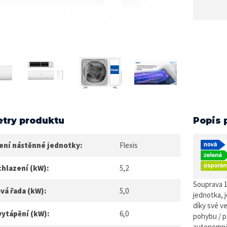
try produktu
Popis 
ení nástěnné jednotky:
Flexis
chlazení (kW):
5,2
Souprava 1
vá řada (kW):
5,0
jednotka, 
díky své v
vytápění (kW):
6,0
pohybu / p
autonomně