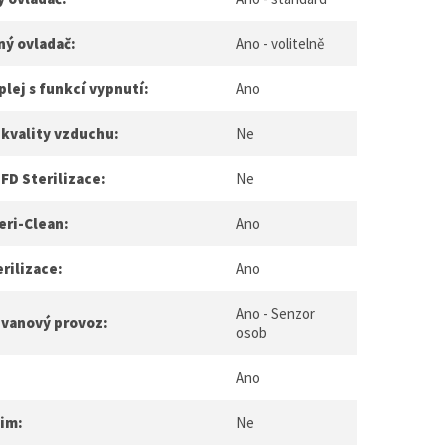
ný ovladač:
Ano - volitelně
plej s funkcí vypnutí:
Ano
 kvality vzduchu:
Ne
FD Sterilizace:
Ne
eri-Clean:
Ano
rilizace:
Ano
Ano - Senzor
ůvanový provoz:
osob
Ano
žim:
Ne