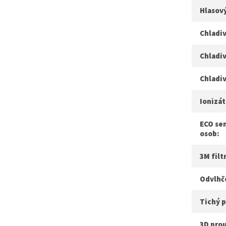
Hlasový
Chladiv
Chladiv
Chladi
Ionizát
ECO se
osob:
3M filt
Odvlhč
Tichý 
3D pro