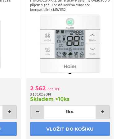
erace s
HW-BA316AFK, 2. generace - Nástěnný ovladač pro
příjem signálu od dálkového ovladače
kompatibilní s MRV R32
2 562
bez DPH
3 100,02 s DPH
Skladem
>10ks
+
−
+
1
ks
U
VLOŽIT DO KOŠÍKU