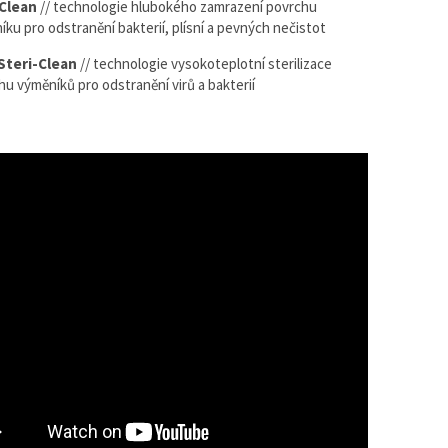
-Clean
// technologie hlubokého zamrazení povrchu
íku pro odstranění bakterií, plísní a pevných nečistot
Steri-Clean
// technologie vysokoteplotní sterilizace
hu výměníků pro odstranění virů a bakterií