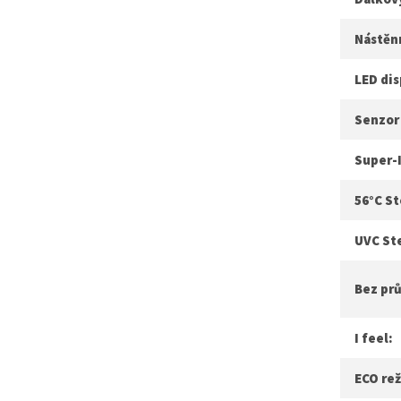
Nástěn
LED dis
Senzor
Super-I
56°C St
UVC Ste
Bez pr
I feel:
ECO re