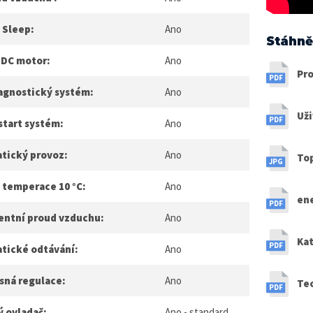
 Sleep:
Ano
Stáhně
 DC motor:
Ano
Pro
agnostický systém:
Ano
Už
start systém:
Ano
tický provoz:
Ano
To
 temperace 10 °C:
Ano
en
gentní proud vzduchu:
Ano
Kat
tické odtávání:
Ano
sná regulace:
Ano
Te
ý ovladač:
Ano - standard