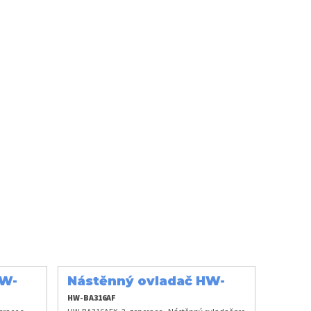
HW-
Nástěnný ovladač HW-
BA316AFK
HW-BA316AF