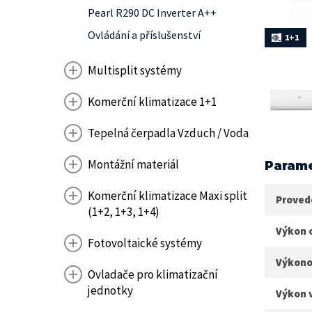
Pearl R290 DC Inverter A++
Ovládání a příslušenství
1+1
Multisplit systémy
Komerční klimatizace 1+1
Tepelná čerpadla Vzduch / Voda
Montážní materiál
Parame
Komerční klimatizace Maxi split
Proved
(1+2, 1+3, 1+4)
Výkon 
Fotovoltaické systémy
Výkono
Ovladače pro klimatizační
jednotky
Výkon 