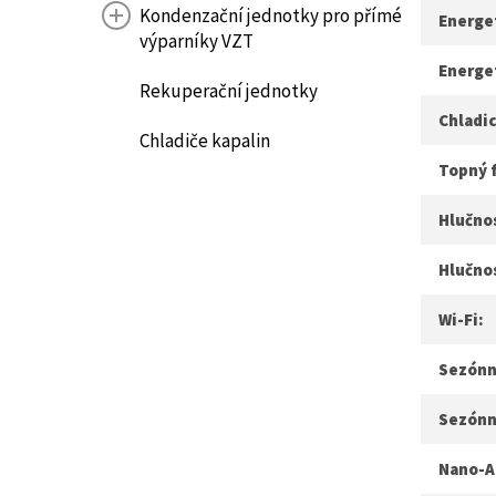
Kondenzační jednotky pro přímé
Energet
výparníky VZT
Energet
Rekuperační jednotky
Chladic
Chladiče kapalin
Topný 
Hlučnos
Hlučno
Wi-Fi:
Sezónní
Sezónn
Nano-A