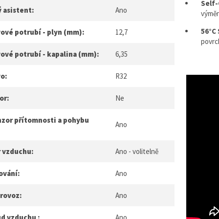
Self
 asistent:
Ano
výměn
56°C 
ové potrubí - plyn (mm):
12,7
povrc
ové potrubí - kapalina (mm):
6,35
vo:
R32
or:
Ne
nzor přítomnosti a pohybu
Ano
r vzduchu:
Ano - volitelně
ování:
Ano
provoz:
Ano
ud vzduchu :
Ano