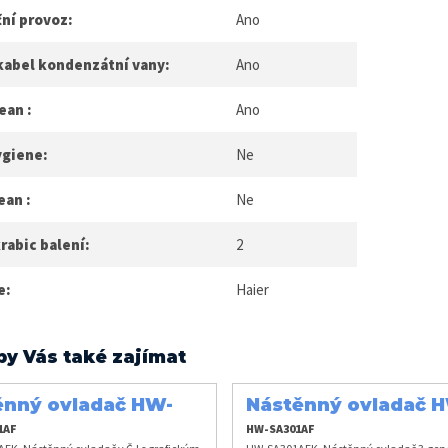
ní provoz:
Ano
kabel kondenzátní vany:
Ano
ean :
Ano
ygiene:
Ne
ean :
Ne
rabic balení:
2
e:
Haier
by Vás také zajímat
ěnný ovladač HW-
Nástěnný ovladač 
1AFK
SA301AFK
1AF
HW-SA301AF