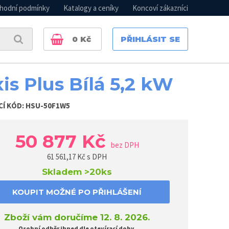
hodní podmínky
Katalogy a ceníky
Koncoví zákazníci
0
Kč
PŘIHLÁSIT SE
xis Plus Bílá 5,2 kW
CÍ KÓD:
HSU-50F1W5
50 877 Kč
bez DPH
61 561,17
Kč s DPH
Skladem
>20ks
KOUPIT MOŽNÉ PO PŘIHLÁŠENÍ
Zboží vám doručíme 12. 8. 2026.
Osobní odběr ihned dle otevírací doby.