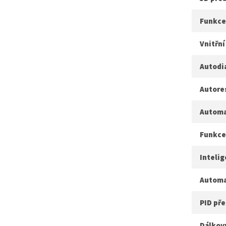
Funkce
Vnitřní
Autodi
Autore
Automa
Funkce
Inteli
Automa
PID pře
Dálkov