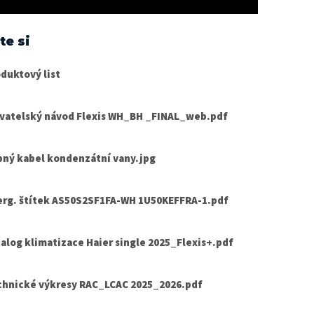
te si
duktový list
ivatelský návod Flexis WH_BH _FINAL_web.pdf
pný kabel kondenzátní vany.jpg
erg. štítek AS50S2SF1FA-WH 1U50KEFFRA-1.pdf
alog klimatizace Haier single 2025_Flexis+.pdf
chnické výkresy RAC_LCAC 2025_2026.pdf