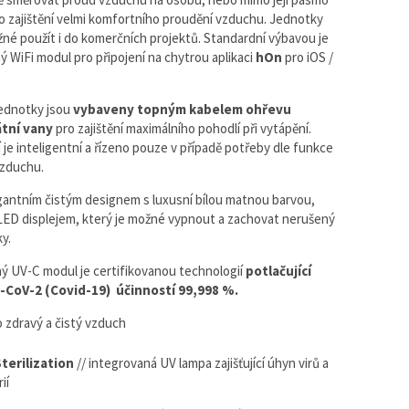
o zajištění velmi komfortního proudění vzduchu. Jednotky
žné použít i do komerčních projektů. Standardní výbavou je
ý WiFi modul pro připojení na chytrou aplikaci
hOn
pro
iOS /
ednotky jsou
vybaveny topným kabelem ohřevu
tní vany
pro zajištění maximálního pohodlí při vytápění.
í je inteligentní a řízeno pouze v případě potřeby dle funkce
vzduchu.
gantním čistým designem s luxusní bílou matnou barvou,
ED displejem, který je možné vypnout a zachovat nerušený
ky.
ý UV-C modul je certifikovanou technologií
potlačující
s-CoV-2 (Covid-19) účinností 99,998 %.
 zdravý a čistý vzduch
terilization
// integrovaná UV lampa zajišťující úhyn virů a
ií