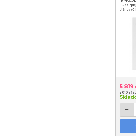
HW-PB101A
LCD disple
plánovač, 
5 819
7 040,99 s
Skla
−