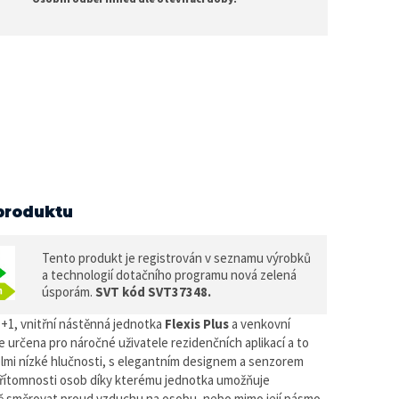
produktu
Tento produkt je registrován v seznamu výrobků
a technologií dotačního programu nová zelená
úsporám.
SVT kód SVT37348.
+1, vnitřní nástěnná jednotka
Flexis Plus
a venkovní
je určena pro náročné uživatele rezidenčních aplikací a to
elmi nízké hlučnosti, s elegantním designem a senzorem
řítomnosti osob díky kterému jednotka umožňuje
 směrovat proud vzduchu na osobu, nebo mimo její pásmo