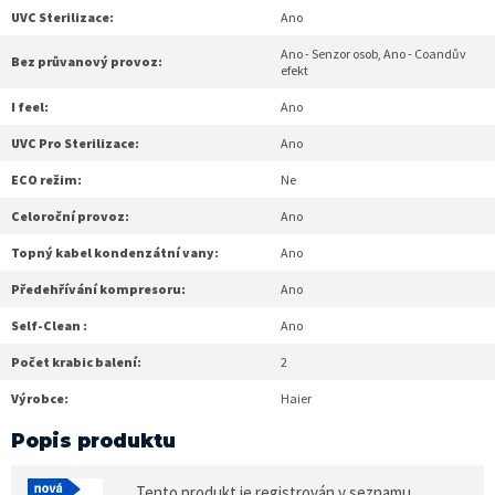
UVC Sterilizace:
Ano
Ano - Senzor osob, Ano - Coandův
Bez průvanový provoz:
efekt
I feel:
Ano
UVC Pro Sterilizace:
Ano
ECO režim:
Ne
Celoroční provoz:
Ano
Topný kabel kondenzátní vany:
Ano
Předehřívání kompresoru:
Ano
Self-Clean :
Ano
Počet krabic balení:
2
Výrobce:
Haier
Popis produktu
Tento produkt je registrován v seznamu