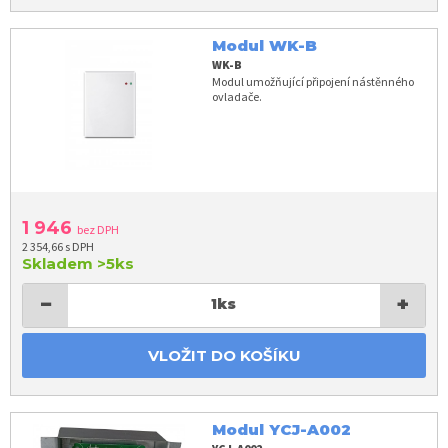
Modul WK-B
WK-B
Modul umožňující připojení nástěnného
ovladače.
1 946
bez DPH
2 354,66 s DPH
Skladem
>5ks
−
+
1
ks
VLOŽIT DO KOŠÍKU
Modul YCJ-A002