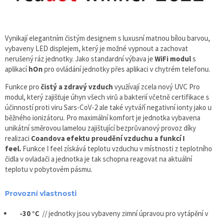
Vynikají elegantním čistým designem s luxusní matnou bílou barvou,
vybaveny LED displejem, který je možné vypnout a zachovat
nerušený ráz jednotky. Jako standardní výbava je
WiFi modul
s
aplikací
hOn
pro ovládání jednotky přes aplikaci v chytrém telefonu.
Funkce pro
čistý a zdravý vzduch
využívají zcela nový UVC Pro
modul, který zajišťuje úhyn všech virů a bakterií včetně certifikace s
účinností proti viru Sars-CoV-2 ale také vytváří negativní ionty jako u
běžného ionizátoru. Pro maximální komfort je jednotka vybavena
unikátní směrovou lamelou zajištující bezprůvanový provoz díky
realizaci
Coandova efektu proudění vzduchu a funkcí I
feel.
Funkce I feel získává teplotu vzduchu v místnosti z teplotního
čidla v ovladači a jednotka je tak schopna reagovat na aktuální
teplotu v pobytovém pásmu.
Provozní vlastnosti
-30 °C
// jednotky jsou vybaveny zimní úpravou pro vytápění v