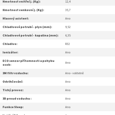
Hmotnost vnitřní j. (Kg):
12,4
Hmotnost venkovní j. (Kg):
35,7
Hlasový asistent:
Ano
Chladivové potrubí - plyn (mm):
9,52
Chladivové potrubí - kapalina (mm):
6,35
Chladivo:
R32
Ionizátor:
Ano
ECO senzor přítomnosti a pohybu
Ano
osob:
3M filtr vzduchu:
Ano - volitelně
Odvlhčování:
Ano
Tichý provoz:
Ano
3D proud vzduchu :
Ano
Funkce Sleep:
Ano