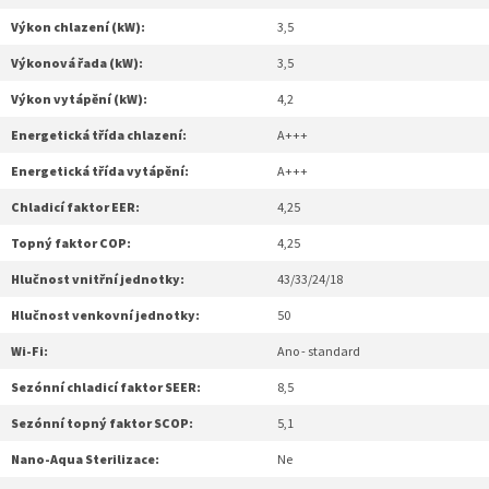
Výkon chlazení (kW):
3,5
Výkonová řada (kW):
3,5
Výkon vytápění (kW):
4,2
Energetická třída chlazení:
A+++
Energetická třída vytápění:
A+++
Chladicí faktor EER:
4,25
Topný faktor COP:
4,25
Hlučnost vnitřní jednotky:
43/33/24/18
Hlučnost venkovní jednotky:
50
Wi-Fi:
Ano - standard
Sezónní chladicí faktor SEER:
8,5
Sezónní topný faktor SCOP:
5,1
Nano-Aqua Sterilizace:
Ne