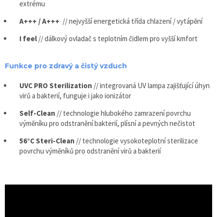
extrému
A+++ / A+++
// nejvyšší energetická třída chlazení / vytápění
I feel
// dálkový ovladač s teplotním čidlem pro vyšší kmfort
Funkce pro zdravý a čistý vzduch
UVC PRO Sterilization
// integrovaná UV lampa zajišťující úhyn
virů a bakterií, funguje i jako ionizátor
Self-Clean
// technologie hlubokého zamrazení povrchu
výměníku pro odstranění bakterií, plísní a pevných nečistot
56°C Steri-Clean
// technologie vysokoteplotní sterilizace
povrchu výměníků pro odstranění virů a bakterií