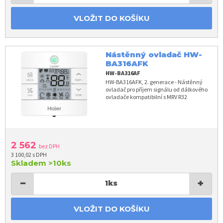
VLOŽIT DO KOŠÍKU
Nástěnný ovladač HW-
BA316AFK
HW-BA316AF
HW-BA316AFK, 2. generace - Nástěnný
ovladač pro příjem signálu od dálkového
ovladače kompatibilní s MRV R32
2 562
bez DPH
3 100,02 s DPH
Skladem
>10ks
−
+
1
ks
VLOŽIT DO KOŠÍKU