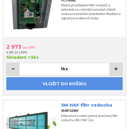
YCJ-A002
Modul pro připojení WiFi modulů a
jednotek na centrální ovladač včetně
realizace ovládání protokolem Modbus a
signalizace obecné chyby
2 973
bez DPH
3 597,33 s DPH
Skladem
<3ks
−
+
1
ks
VLOŽIT DO KOŠÍKU
3M HAF filtr vzduchu
010872206C
Exkluzivní a velmi jemný prachový filtr
vzduchu 3M / HAF 1 ks