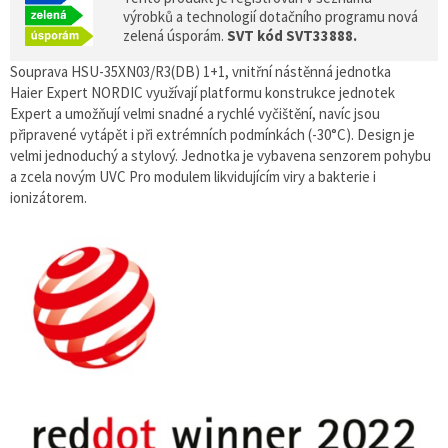
výrobků a technologií dotačního programu nová
zelená úsporám.
SVT kód SVT33888.
Souprava HSU-35XN03/R3(DB) 1+1, vnitřní nástěnná jednotka
Haier Expert NORDIC využívají platformu konstrukce jednotek
Expert a umožňují velmi snadné a rychlé vyčištění, navíc jsou
připravené vytápět i při extrémních podmínkách (-30°C). Design je
velmi jednoduchý a stylový. Jednotka je vybavena senzorem pohybu
a zcela novým UVC Pro modulem likvidujícím viry a bakterie i
ionizátorem.