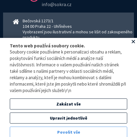
info@sokra.cz
Bečovská 1273/1
104 00 Praha 22 - Uhříněves
Vyobrazení jsou ilustrativní a mohou se lišit od zakoupeného
produktu.
www.sokra.cz
│
www.haier-klimatizace.cz
Tento web používá soubory cookie.
Soubory cookie používáme k personalizaci obsahu a reklam,
poskytování funkcí sociálních médií a analýze naší
Otevírací doba
návštěvnosti. Informace o vašem používání našich stránek
Pondělí–Pátek 8–16:30 hodin - kancelář
také sdílíme s našimi partnery v oblasti sociálních médií,
Pondělí–pátek 8–16:00 hodin - sklad
reklamy a analýzy, kteří je mohou kombinovat s dalšími
Zpracování osobních údajů
informacemi, které jste jim poskytli nebo které shromáždili při
vašem používání jejich služeb\r\n
© E-klimatizace.cz, všechna práva vyhrazena.
Zakázat vše
Internetový obchod
vytvořilo studio
BlueGhost
.
Elektronická evidence tržeb je zde prováděna v BĚŽNÉM REŽIMU. Podle zákona o
Upravit jednotlivě
evidenci tržeb je prodejce povinen vystavit kupujícímu účtenku. Zároveň je povinen
zaevidovat přijatou tržbu u správce daně online, v případě technického výpadku pak
Povolit vše
nejpozději do 48 hodin.