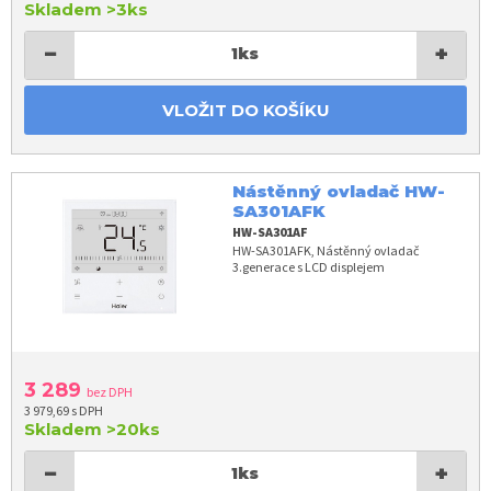
Skladem
>3ks
−
+
1
ks
VLOŽIT DO KOŠÍKU
Nástěnný ovladač HW-
SA301AFK
HW-SA301AF
HW-SA301AFK, Nástěnný ovladač
3.generace s LCD displejem
3 289
bez DPH
3 979,69 s DPH
Skladem
>20ks
−
+
1
ks