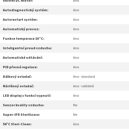
Vnitřní DC motor:
Ano
Autodiagnostický systém:
Ano
Autorestart systém:
Ano
Automatický provoz:
Ano
Funkce temperace 10 °C:
Ano
Inteligentní proud vzduchu:
Ano
Automatické odtávání:
Ano
PID přesná regulace:
Ano
Dálkový ovladač:
Ano - standard
Nástěnný ovladač:
Ano - volitelně
LED displej s funkcí vypnutí:
Ano
Senzor kvality vzduchu:
Ne
Super-IFD Sterilizace:
Ne
56°C Steri-Clean:
Ano