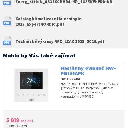
Energ_stitek_AS35XCHHRA-NR_1U35KEHFRA-NR
Katalog klimatizace Haier single
2025_ExpertNORDIC.pdf
Technické výkresy RAC_LCAC 2025_2026.pdf
Mohlo by Vás také zajímat
Nástěnný ovladač HW-
PB101AFK
HW-PB101AF
HW-PB101AFK, Nástěnný ovladač v ČJ s
grafickým LCD displejem v luxusním
provedení, týdenní plánovač,
kompatibilní s MRV R32
5 819
bez DPH
7 040,99 s DPH