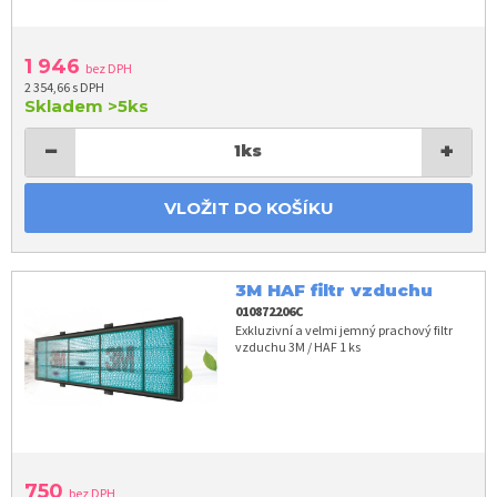
1 946
bez DPH
2 354,66 s DPH
Skladem
>5ks
−
+
1
ks
VLOŽIT DO KOŠÍKU
3M HAF filtr vzduchu
010872206C
Exkluzivní a velmi jemný prachový filtr
vzduchu 3M / HAF 1 ks
750
bez DPH