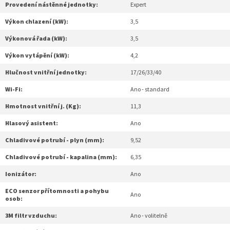
Provedení nástěnné jednotky:
Expert
Výkon chlazení (kW):
3,5
Výkonová řada (kW):
3,5
Výkon vytápění (kW):
4,2
Hlučnost vnitřní jednotky:
17/26/33/40
Wi-Fi:
Ano - standard
Hmotnost vnitřní j. (Kg):
11,3
Hlasový asistent:
Ano
Chladivové potrubí - plyn (mm):
9,52
Chladivové potrubí - kapalina (mm):
6,35
Ionizátor:
Ano
ECO senzor přítomnosti a pohybu
Ano
osob:
3M filtr vzduchu:
Ano - volitelně