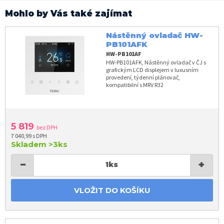
Mohlo by Vás také zajímat
Nástěnný ovladač HW-
PB101AFK
HW-PB101AF
HW-PB101AFK, Nástěnný ovladač v ČJ s
grafickým LCD displejem v luxusním
provedení, týdenní plánovač,
kompatibilní s MRV R32
5 819
bez DPH
7 040,99 s DPH
Skladem
>3ks
−
+
1
ks
VLOŽIT DO KOŠÍKU