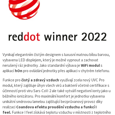
Vynikají elegantním čistým designem s luxusní matnou bílou barvou,
vybavena LED displejem, který je možné vypnout a zachovat
nerušený ráz jednotky. Jako standardní výbava je
WiFi modul
s
aplikací
hOn
pro ovládání jednotky přes aplikaci v chytrém telefonu.
Funkce pro
čistý a zdravý vzduch
využívají zcela nový UVC Pro
modul, který zajišťuje úhyn všech virů a bakterií včetně certifikace s
účinností proti viru Sars-CoV-2 ale také vytváří negativní ionty jako u
běžného ionizátoru. Pro maximální komfort je jednotka vybavena
unikátní směrovou lamelou zajištující bezprůvanový provoz díky
realizaci
Coandova efektu proudění vzduchu a funkcí I
feel.
Funkce I feel získává teplotu vzduchu v místnosti z teplotního