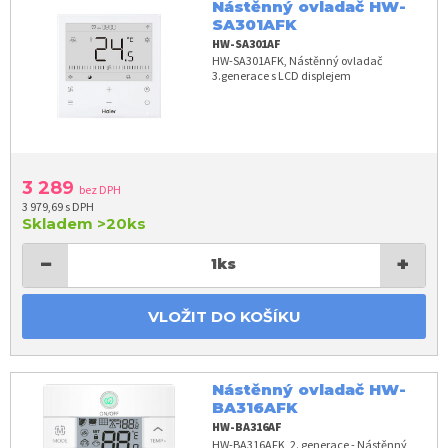
Nástěnný ovladač HW-
SA301AFK
HW-SA301AF
HW-SA301AFK, Nástěnný ovladač
3.generace s LCD displejem
3 289
bez DPH
3 979,69 s DPH
Skladem
>20ks
−
+
1
ks
VLOŽIT DO KOŠÍKU
Nástěnný ovladač HW-
BA316AFK
HW-BA316AF
HW-BA316AFK, 2. generace - Nástěnný