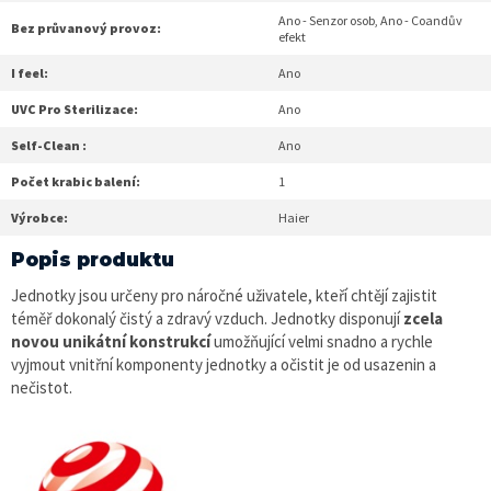
Ano - Senzor osob, Ano - Coandův
Bez průvanový provoz:
efekt
I feel:
Ano
UVC Pro Sterilizace:
Ano
Self-Clean :
Ano
Počet krabic balení:
1
Výrobce:
Haier
Popis produktu
Jednotky jsou určeny pro náročné uživatele, kteří chtějí zajistit
téměř dokonalý čistý a zdravý vzduch. Jednotky disponují
zcela
novou unikátní konstrukcí
umožňující velmi snadno a rychle
vyjmout vnitřní komponenty jednotky a očistit je od usazenin a
nečistot.