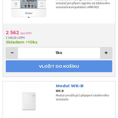
ovladač pro příjem signálu od dálkového
ovladače kompatibilní s MRV R32
2 562
bez DPH
3 100,02 s DPH
Skladem
>10ks
−
+
1
ks
VLOŽIT DO KOŠÍKU
Modul WK-B
WK-B
Modul umožňující připojení nástěnného
ovladače.