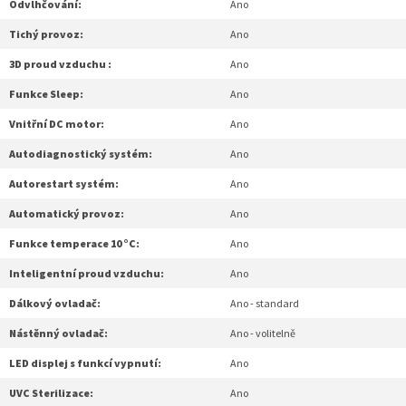
Odvlhčování:
Ano
Tichý provoz:
Ano
3D proud vzduchu :
Ano
Funkce Sleep:
Ano
Vnitřní DC motor:
Ano
Autodiagnostický systém:
Ano
Autorestart systém:
Ano
Automatický provoz:
Ano
Funkce temperace 10 °C:
Ano
Inteligentní proud vzduchu:
Ano
Dálkový ovladač:
Ano - standard
Nástěnný ovladač:
Ano - volitelně
LED displej s funkcí vypnutí:
Ano
UVC Sterilizace:
Ano