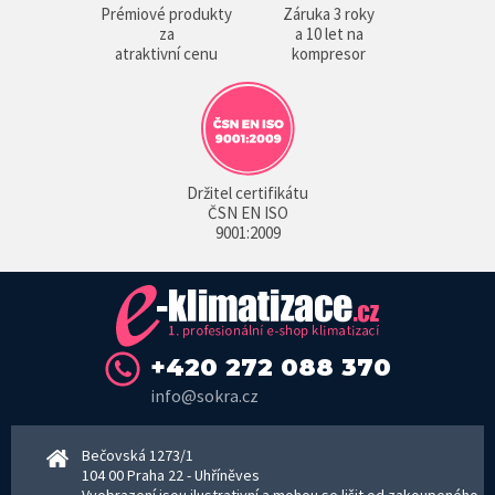
Prémiové produkty
Záruka 3 roky
za
a 10 let na
atraktivní cenu
kompresor
Držitel certifikátu
ČSN EN ISO
9001:2009
+420 272 088 370
info@sokra.cz
Bečovská 1273/1
104 00 Praha 22 - Uhříněves