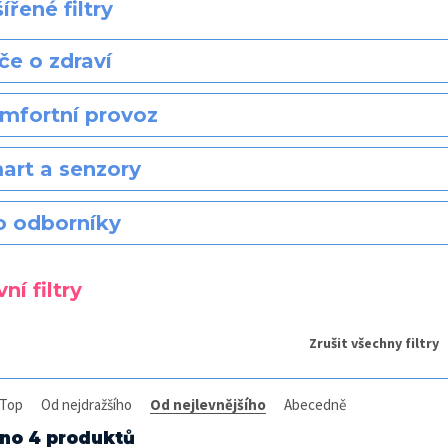
ířené filtry
če o zdraví
mfortní provoz
art a senzory
o odborníky
ní filtry
Zrušit všechny filtry
Top
Od nejdražšího
Od nejlevnějšího
Abecedně
no 4 produktů