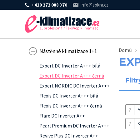
+420 272 088 370
info@sokra.cz
Domů
Nástěnné klimatizace 1+1
EXP
Expert DC Inverter A+++ bílá
Expert DC Inverter A+++ černá
Filtr
Expert NORDIC DC Inverter A+++
Flexis DC Inverter A+++ bílá
Flexis DC Inverter A+++ černá
?
V
Flare DC Inverter A++
?
C
Pearl Premium DC Inverter A+++
Revive Plus DC Inverter A++