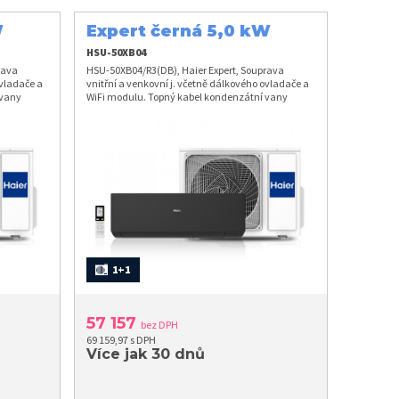
W
Expert černá 5,0 kW
HSU-50XB04
rava
HSU-50XB04/R3(DB), Haier Expert, Souprava
ovladače a
vnitřní a venkovní j. včetně dálkového ovladače a
 vany
WiFi modulu. Topný kabel kondenzátní vany
W. A+++
venk.j. Chlazení 5,0 kW, Vytápění 5,6 kW. A++
1+1
57 157
bez DPH
69 159,97 s DPH
Více jak 30 dnů