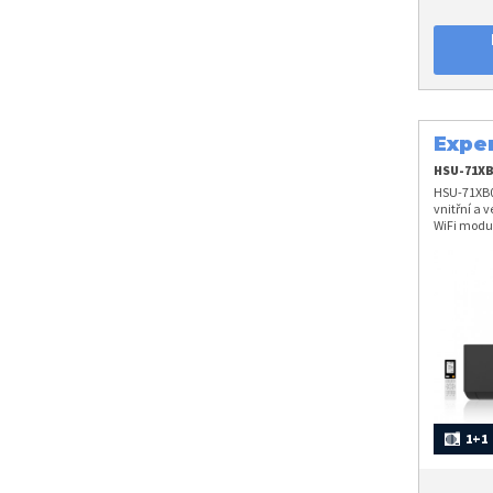
Expe
HSU-71XB
HSU-71XB0
vnitřní a 
WiFi modul
A++
1+1