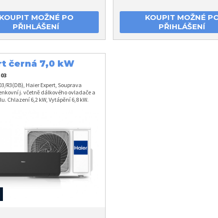
KOUPIT MOŽNÉ PO
KOUPIT MOŽNÉ P
PŘIHLÁŠENÍ
PŘIHLÁŠENÍ
rt černá 7,0 kW
03
3/R3(DB), Haier Expert, Souprava
venkovní j. včetně dálkového ovladače a
u. Chlazení 6,2 kW, Vytápění 6,8 kW.