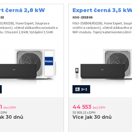
rt černá 2,8 kW
Expert černá 3,5 k
03
HSU-35XB04
3/R3(DB), Haier Expert, Souprava
HSU-35XB04/R3(DB), Haier Expert, Soup
venkovní j. včetně dálkového ovladače a
vnitřní a venkovní j. včetně dálkového 
u. Chlazení 2,8 kW, Vytápění 3,5 kW.
WiFi modulu. Topný kabel kondenzátní
venk.j. Chlazení 3,5 kW, Vytápění 4,2 k
1+1
31
44 553
bez DPH
bez DPH
s DPH
53 909,13 s DPH
ak 30 dnů
Více jak 30 dnů