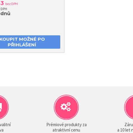
43
bez DPH
s DPH
 dnů
KOUPIT MOŽNÉ PO
PŘIHLÁŠENÍ
valitní
Prémiové produkty za
Záru
va
atraktivní cenu
a 10 let