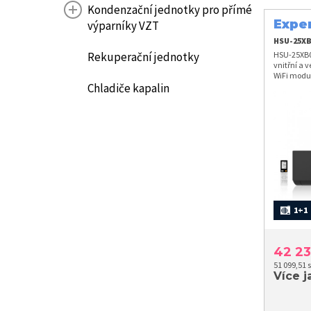
Kondenzační jednotky pro přímé
Expe
výparníky VZT
HSU-25XB
HSU-25XB0
Rekuperační jednotky
vnitřní a 
WiFi modul
A+++
Chladiče kapalin
1+1
42 2
51 099,51 
Více j