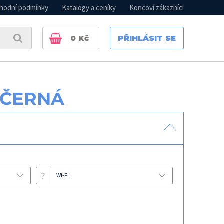
hodní podmínky
Katalogy a ceníky
Koncoví zákazníci
0
Kč
PŘIHLÁSIT SE
 ČERNÁ
?
Wi-Fi