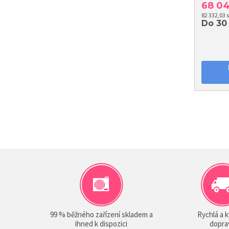
68 0
82 332,03 
Do 30
99 % běžného zařízení skladem a
Rychlá a k
ihned k dispozici
dopra