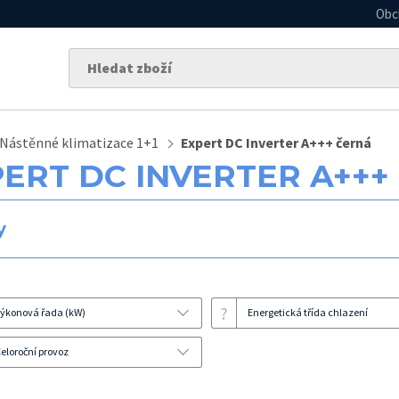
Obc
Nástěnné klimatizace 1+1
Expert DC Inverter A+++ černá
ERT DC INVERTER A+++
y
?
ýkonová řada (kW)
Energetická třída chlazení
eloroční provoz