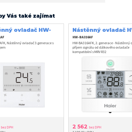
by Vás také zajímat
ěnný ovladač HW-
Nástěnný ovladač 
1AFK
BA316AFK
1AF
HW-BA316AF
FK, Nástěnný ovladač 3.generace s
HW-BA316AFK, 2. generace - Nástěnný o
ejem
příjem signálu od dálkového ovladače
kompatibilní s MRV R32
9
2 562
bez DPH
bez DPH