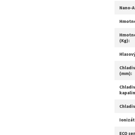
Nano-A
Hmotnos
Hmotno
(Kg):
Hlasový
Chladiv
(mm):
Chladiv
kapali
Chladi
Ionizát
ECO se