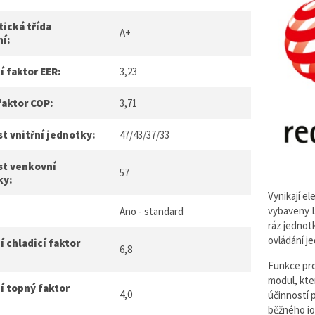
ická třída
A+
ní:
í faktor EER:
3,23
faktor COP:
3,71
t vnitřní jednotky:
47/43/37/33
st venkovní
57
ky:
Vynikají e
vybaveny L
Ano - standard
ráz jednot
ovládání j
 chladicí faktor
6,8
Funkce pr
modul, kter
í topný faktor
4,0
účinností p
běžného io