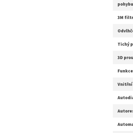
pohybu
3M filt
Odvlhč
Tichý 
3D pro
Funkce
Vnitřní
Autodi
Autore
Automa