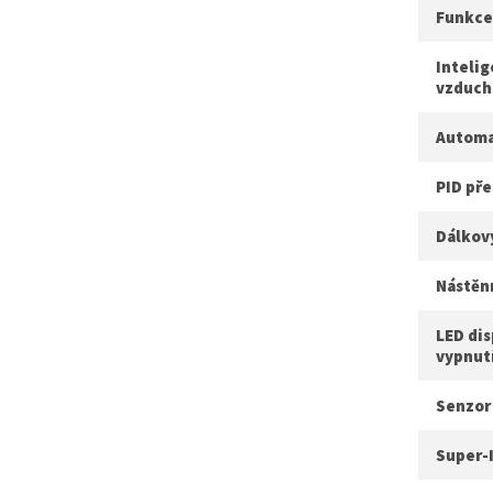
Funkce
Intelig
vzduch
Automa
PID pře
Dálkov
Nástěn
LED dis
vypnut
Senzor
Super-I