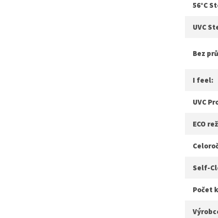
56°C St
UVC Ste
Bez pr
I feel:
UVC Pro
ECO re
Celoroč
Self-Cl
Počet k
Výrobc