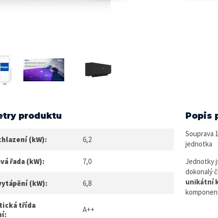
try produktu
Popis 
Souprava 1
chlazení (kW):
6,2
jednotka
vá řada (kW):
7,0
Jednotky js
dokonalý č
unikátní 
vytápění (kW):
6,8
komponenty
ická třída
A++
í: