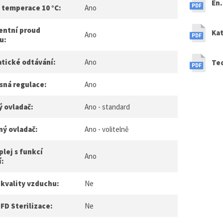
En
 temperace 10 °C:
Ano
entní proud
Kat
Ano
u:
tické odtávání:
Ano
Te
sná regulace:
Ano
ý ovladač:
Ano - standard
ný ovladač:
Ano - volitelně
plej s funkcí
Ano
í:
 kvality vzduchu:
Ne
FD Sterilizace:
Ne