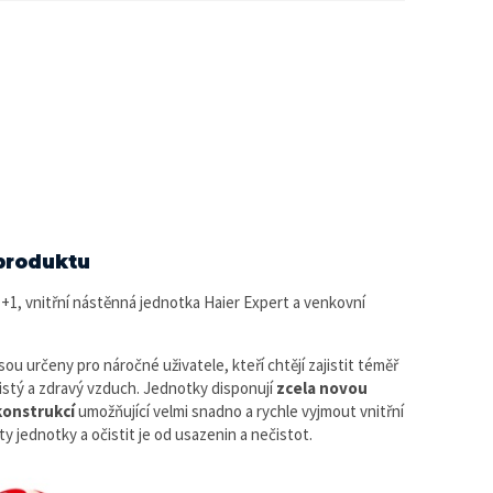
produktu
+1, vnitřní nástěnná jednotka Haier Expert
a venkovní
ou určeny pro náročné uživatele, kteří chtějí zajistit téměř
istý a zdravý vzduch. Jednotky disponují
zcela novou
konstrukcí
umožňující velmi snadno a rychle vyjmout vnitřní
 jednotky a očistit je od usazenin a nečistot.