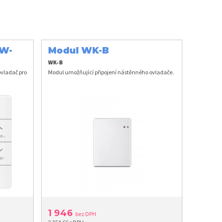
HW-
Modul WK-B
WK-B
vladač pro
Modul umožňující připojení nástěnného ovladače.
1 946
bez DPH