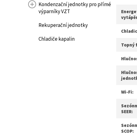
Kondenzační jednotky pro přímé
výparníky VZT
Energet
vytápě
Rekuperační jednotky
Chladic
Chladiče kapalin
Topný 
Hlučnos
Hlučno
jednot
Wi-Fi:
Sezónní
SEER:
Sezónn
SCOP: