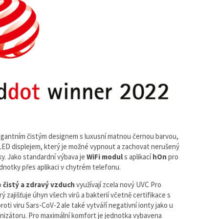
legantním čistým designem s luxusní matnou černou barvou,
ED displejem, který je možné vypnout a zachovat nerušený
ky. Jako standardní výbava je
WiFi modul
s aplikací
hOn
pro
ednotky přes aplikaci v chytrém telefonu.
o
čistý a zdravý vzduch
využívají zcela nový UVC Pro
ý zajišťuje úhyn všech virů a bakterií včetně certifikace s
roti viru Sars-CoV-2 ale také vytváří negativní ionty jako u
nizátoru. Pro maximální komfort je jednotka vybavena