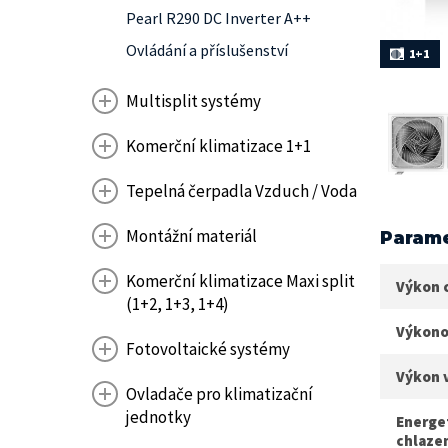
Pearl R290 DC Inverter A++
Ovládání a příslušenství
1+1
Multisplit systémy
Komerční klimatizace 1+1
Tepelná čerpadla Vzduch / Voda
Montážní materiál
Parame
Komerční klimatizace Maxi split
Výkon 
(1+2, 1+3, 1+4)
Výkono
Fotovoltaické systémy
Výkon 
Ovladače pro klimatizační
jednotky
Energet
chlazen