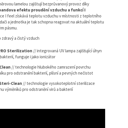
měrovou lamelou zajištují bezprůvanový provoz díky
andova efektu proudění vzduchu a funkcí I
ce I feel získává teplotu vzduchu v místnosti z teplotního
adači a jednotka je tak schopna reagovat na aktuální teplotu
ém pásmu.
 zdravý a čistý vzduch
RO Sterilization
// integrovaná UV lampa zajišťující úhyn
 bakterií, funguje i jako ionizátor
-Clean
// technologie hlubokého zamrazení povrchu
íku pro odstranění bakterií, plísní a pevných nečistot
Steri-Clean
// technologie vysokoteplotní sterilizace
hu výměníků pro odstranění virů a bakterií