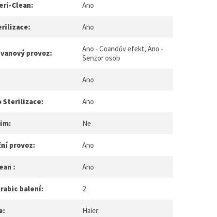
eri-Clean:
Ano
rilizace:
Ano
Ano - Coandův efekt, Ano -
ůvanový provoz:
Senzor osob
Ano
 Sterilizace:
Ano
žim:
Ne
ní provoz:
Ano
ean :
Ano
rabic balení:
2
e:
Haier