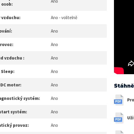
Ano
 osob:
r vzduchu:
Ano - volitelně
ování:
Ano
provoz:
Ano
ud vzduchu :
Ano
 Sleep:
Ano
 DC motor:
Ano
Stáhně
agnostický systém:
Ano
Pro
start systém:
Ano
Uži
tický provoz:
Ano