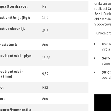
unikátní s
qua Sterilizace:
Ne
realizaci
Co
feel.
Funk
t vnitřní j. (Kg):
15,2
čidla v ovl
v pobytov
st venkovní j.
45,5
Funkce pro
UVC P
 asistent:
Ano
virů a
ové potrubí - plyn
15,88
Self
výměn
ové potrubí -
56°C 
9,52
na (mm):
povrc
vo:
R32
or:
Ano
nzor přítomnosti a