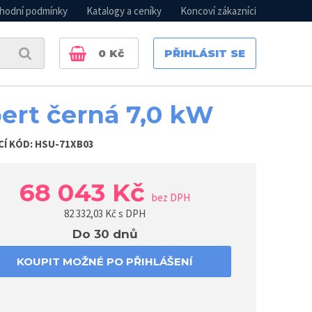
hodní podmínky
Katalogy a ceníky
Koncoví zákazníci
0
Kč
PŘIHLÁSIT SE
ert černá 7,0 kW
CÍ KÓD:
HSU-71XB03
68 043 Kč
bez DPH
82 332,03
Kč s DPH
Do 30 dnů
KOUPIT MOŽNÉ PO PŘIHLÁŠENÍ