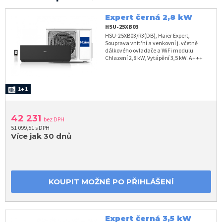
Expert černá 2,8 kW
HSU-25XB03
HSU-25XB03/R3(DB), Haier Expert,
Souprava vnitřní a venkovní j. včetně
dálkového ovladače a WiFi modulu.
Chlazení 2,8 kW, Vytápění 3,5 kW. A+++
1+1
42 231
bez DPH
51 099,51 s DPH
Více jak 30 dnů
KOUPIT MOŽNÉ PO PŘIHLÁŠENÍ
Expert černá 3,5 kW