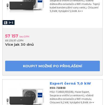
Souprava vnitřní a venkovní j. včetně
dálkového ovladače a WiFi modulu. Topný
kabel kondenzátní vany venk.j. Chlazení
5,0 kW, Vytápění 5,6 kW. A++
1+1
57 157
bez DPH
69 159,97 s DPH
Více jak 30 dnů
KOUPIT MOŽNÉ PO PŘIHLÁŠENÍ
Expert černá 7,0 kW
HSU-71XB03
HSU-71XB03/R3(DB), Haier Expert,
Souprava vnitřní a venkovní j. včetně
dálkového ovladače a WiFi modulu.
Chlazení 6,2 kW, Vytápění 6,8 kW. A++