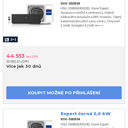
HSU-35XB04
HSU-35XB04/R3(DB), Haier Expert,
Souprava vnitřní a venkovní j. včetně
dálkového ovladače a WiFi modulu. Topný
kabel kondenzátní vany venk.j. Chlazení
3,5 kW, Vytápění 4,2 kW. A+++
1+1
44 553
bez DPH
53 909,13 s DPH
Více jak 30 dnů
KOUPIT MOŽNÉ PO PŘIHLÁŠENÍ
Expert černá 5,0 kW
HSU-50XB04
HSU-50XB04/R3(DB), Haier Expert,