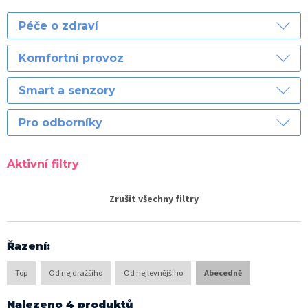
Péče o zdraví
Komfortní provoz
Smart a senzory
Pro odborníky
Aktivní filtry
Zrušit všechny filtry
Řazení
:
Top
Od nejdražšího
Od nejlevnějšího
Abecedně
Nalezeno 4 produktů