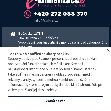
+420 272 088 370
info@sokra.cz
Bečovská 1273/1
104 00 Praha 22 - Uhříněves
Vyobrazení jsou ilustrativní a mohou se lišit od zakoupeného
produktu.
www.sokra.cz
│
www.haier-klimatizace.cz
Tento web používá soubory cookie.
Soubory cookie používáme k personalizaci obsahu a reklam,
poskytování funkcí sociálních médií a analýze naší
Otevírací doba
návštěvnosti. Informace o vašem používání našich stránek
Pondělí–Pátek 8–16:30 hodin - kancelář
také sdílíme s našimi partnery v oblasti sociálních médií,
Pondělí–pátek 8–16:00 hodin - sklad
reklamy a analýzy, kteří je mohou kombinovat s dalšími
Zpracování osobních údajů
informacemi, které jste jim poskytli nebo které shromáždili při
vašem používání jejich služeb\r\n
© E-klimatizace.cz, všechna práva vyhrazena.
Zakázat vše
Internetový obchod
vytvořilo studio
BlueGhost
.