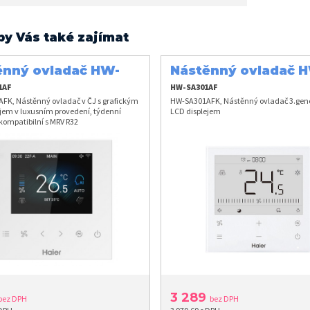
by Vás také zajímat
ěnný ovladač HW-
Nástěnný ovladač 
1AFK
SA301AFK
1AF
HW-SA301AF
FK, Nástěnný ovladač v ČJ s grafickým
HW-SA301AFK, Nástěnný ovladač 3.gen
jem v luxusním provedení, týdenní
LCD displejem
kompatibilní s MRV R32
3 289
bez DPH
bez DPH