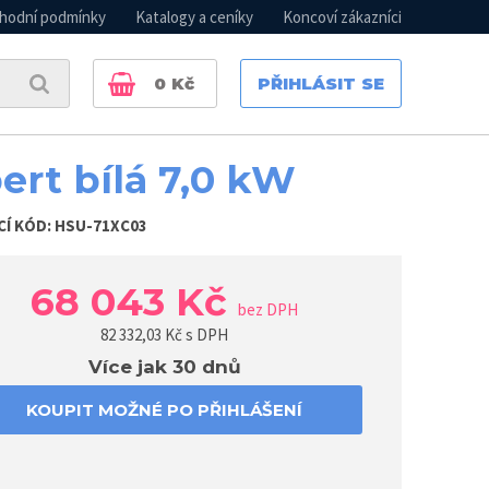
hodní podmínky
Katalogy a ceníky
Koncoví zákazníci
0
Kč
PŘIHLÁSIT SE
ert bílá 7,0 kW
CÍ KÓD:
HSU-71XC03
68 043 Kč
bez DPH
82 332,03
Kč s DPH
Více jak 30 dnů
KOUPIT MOŽNÉ PO PŘIHLÁŠENÍ