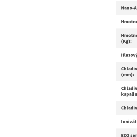
Nano-A
Hmotnos
Hmotno
(Kg):
Hlasový
Chladiv
(mm):
Chladiv
kapali
Chladi
Ionizát
ECO se