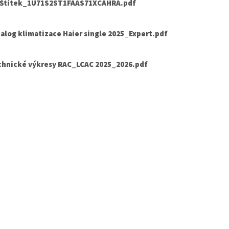
.Štítek_1U71S2ST1FAAS71XCAHRA.pdf
alog klimatizace Haier single 2025_Expert.pdf
chnické výkresy RAC_LCAC 2025_2026.pdf