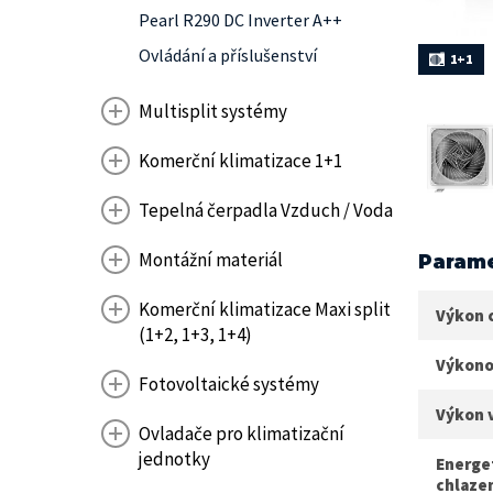
Pearl R290 DC Inverter A++
Ovládání a příslušenství
1+1
Multisplit systémy
Komerční klimatizace 1+1
Tepelná čerpadla Vzduch / Voda
Montážní materiál
Parame
Komerční klimatizace Maxi split
Výkon 
(1+2, 1+3, 1+4)
Výkono
Fotovoltaické systémy
Výkon 
Ovladače pro klimatizační
jednotky
Energet
chlazen