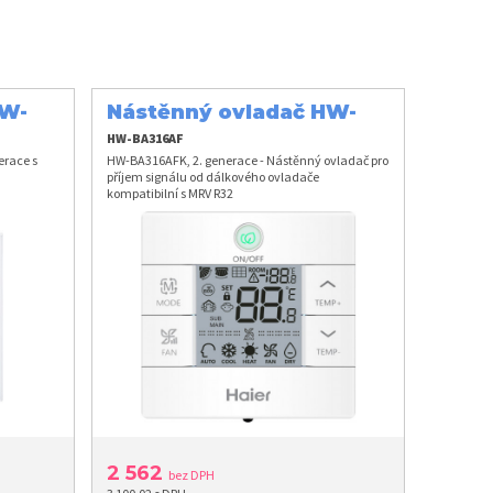
HW-
Nástěnný ovladač HW-
BA316AFK
HW-BA316AF
erace s
HW-BA316AFK, 2. generace - Nástěnný ovladač pro
příjem signálu od dálkového ovladače
kompatibilní s MRV R32
2 562
bez DPH