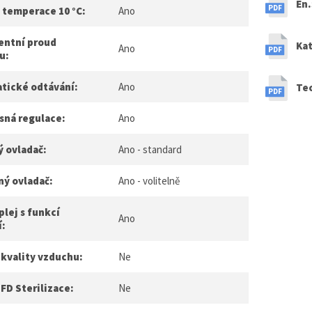
En
 temperace 10 °C:
Ano
entní proud
Kat
Ano
u:
tické odtávání:
Ano
Te
sná regulace:
Ano
ý ovladač:
Ano - standard
ný ovladač:
Ano - volitelně
plej s funkcí
Ano
í:
 kvality vzduchu:
Ne
FD Sterilizace:
Ne