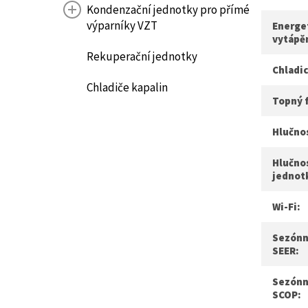
Kondenzační jednotky pro přímé
výparníky VZT
Energet
vytápě
Rekuperační jednotky
Chladic
Chladiče kapalin
Topný 
Hlučnos
Hlučno
jednot
Wi-Fi:
Sezónní
SEER:
Sezónn
SCOP: