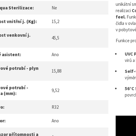
unikátní s
qua Sterilizace:
Ne
realizaci
Co
feel.
Funk
t vnitřní j. (Kg):
15,2
čidla v ovl
v pobytov
st venkovní j.
45,5
Funkce pro
UVC P
 asistent:
Ano
virů a
ové potrubí - plyn
15,88
Self
výměn
ové potrubí -
56°C 
9,52
na (mm):
povrc
vo:
R32
or:
Ano
nzor přítomnosti a