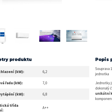
try produktu
Popis 
Souprava 1
chlazení (kW):
6,2
jednotka
vá řada (kW):
7,0
Jednotky js
dokonalý č
unikátní 
vytápění (kW):
6,8
komponenty
ická třída
A++
í: