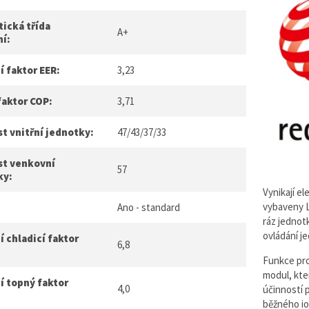
ická třída
A+
ní:
í faktor EER:
3,23
faktor COP:
3,71
t vnitřní jednotky:
47/43/37/33
st venkovní
57
ky:
Vynikají e
vybaveny L
Ano - standard
ráz jednot
ovládání j
 chladicí faktor
6,8
Funkce pr
modul, kter
í topný faktor
4,0
účinností p
běžného io