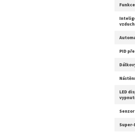
Funkce
Intelig
vzduch
Automa
PID pře
Dálkov
Nástěn
LED dis
vypnut
Senzor
Super-I