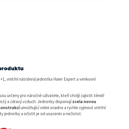
produktu
+1, vnitřní nástěnná jednotka Haier Expert
a venkovní
ou určeny pro náročné uživatele, kteří chtějí zajistit téměř
istý a zdravý vzduch. Jednotky disponují
zcela novou
konstrukcí
umožňující velmi snadno a rychle vyjmout vnitřní
 jednotky a očistit je od usazenin a nečistot.