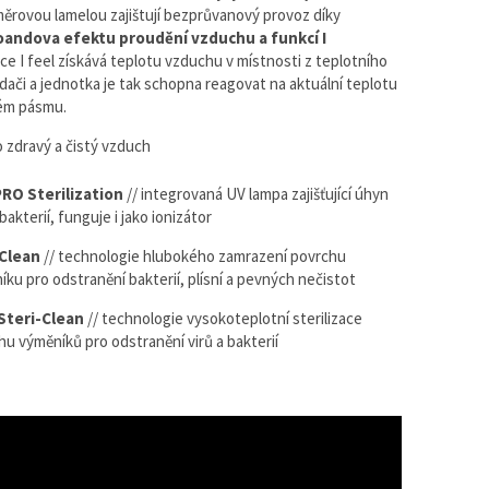
měrovou lamelou zajištují bezprůvanový provoz díky
andova efektu proudění vzduchu a funkcí I
ce I feel získává teplotu vzduchu v místnosti z teplotního
adači a jednotka je tak schopna reagovat na aktuální teplotu
ém pásmu.
 zdravý a čistý vzduch
RO Sterilization
// integrovaná UV lampa zajišťující úhyn
 bakterií, funguje i jako ionizátor
-Clean
// technologie hlubokého zamrazení povrchu
íku pro odstranění bakterií, plísní a pevných nečistot
Steri-Clean
// technologie vysokoteplotní sterilizace
hu výměníků pro odstranění virů a bakterií