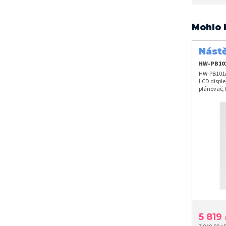
Mohlo 
Nást
PB10
HW-PB10
HW-PB101A
LCD disple
plánovač, 
5 819