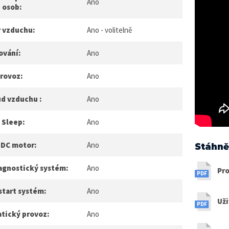
Ano
 osob:
r vzduchu:
Ano - volitelně
ování:
Ano
provoz:
Ano
ud vzduchu :
Ano
 Sleep:
Ano
 DC motor:
Ano
Stáhně
agnostický systém:
Ano
Pro
start systém:
Ano
Uži
tický provoz:
Ano