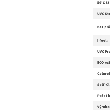
56°C St
UVC Ste
Bez pr
I feel:
UVC Pro
ECO re
Celoroč
Self-Cl
Počet k
Výrobc