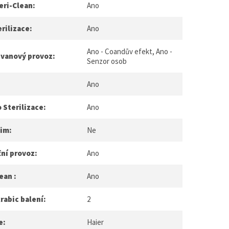
eri-Clean:
Ano
rilizace:
Ano
Ano - Coandův efekt, Ano -
ůvanový provoz:
Senzor osob
Ano
 Sterilizace:
Ano
žim:
Ne
ní provoz:
Ano
ean :
Ano
rabic balení:
2
e:
Haier