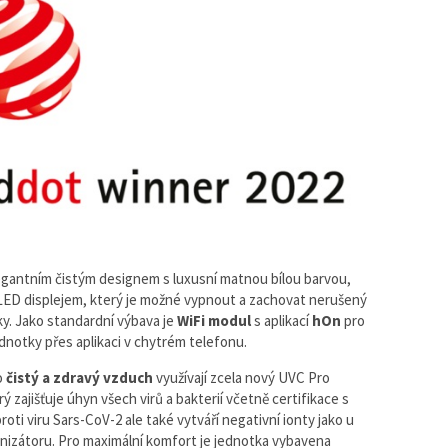
legantním čistým designem s luxusní matnou bílou barvou,
ED displejem, který je možné vypnout a zachovat nerušený
ky. Jako standardní výbava je
WiFi modul
s aplikací
hOn
pro
ednotky přes aplikaci v chytrém telefonu.
o
čistý a zdravý vzduch
využívají zcela nový UVC Pro
ý zajišťuje úhyn všech virů a bakterií včetně certifikace s
roti viru Sars-CoV-2 ale také vytváří negativní ionty jako u
nizátoru. Pro maximální komfort je jednotka vybavena