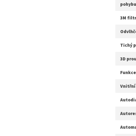
pohybu
3M filt
Odvlhč
Tichý 
3D pro
Funkce
Vnitřní
Autodi
Autore
Automa