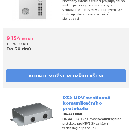
Nástěnný externí detektor pro připojení na
vnitřní jednotky, uzavírací boxy a
venkovní jednotky MRV s chladivem R32,
realizuje akustickou a vizuální
signalizaci
9 154
bez DPH
11 076,34 s DPH
Do 30 dnů
KOUPIT MOŽNÉ PO PŘIHLÁŠENÍ
R32 MRV zesilovač
komunikačního
protokolu
HA-AA110AD
HA-AA110AD Zesilovač komunikačního
protokolu pro MRV7 S k zajištění
technologie SpaceLink