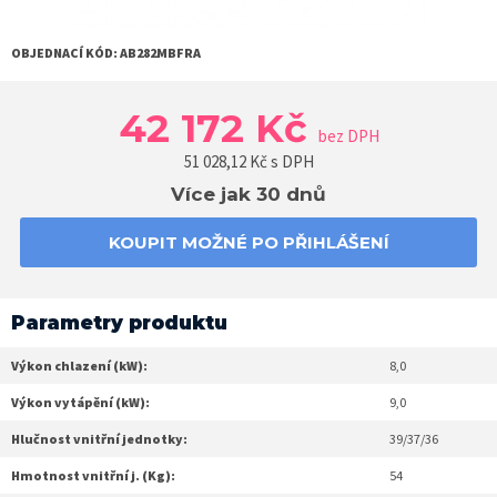
OBJEDNACÍ KÓD:
AB282MBFRA
42 172 Kč
bez DPH
51 028,12
Kč s DPH
Více jak 30 dnů
KOUPIT MOŽNÉ PO PŘIHLÁŠENÍ
Parametry produktu
Výkon chlazení (kW):
8,0
Výkon vytápění (kW):
9,0
Hlučnost vnitřní jednotky:
39/37/36
Hmotnost vnitřní j. (Kg):
54