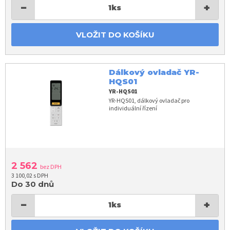
−
+
1
ks
VLOŽIT DO KOŠÍKU
Dálkový ovladač YR-
HQS01
YR-HQS01
YR-HQS01, dálkový ovladač pro
individuální řízení
2 562
bez DPH
3 100,02 s DPH
Do 30 dnů
−
+
1
ks