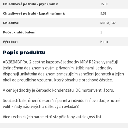
Chladivové potrubí - plyn (mm):
15,88
Chladivové potrubí - kapalina (mm):
9,52
Chladivo:
R410A, R32
Počet krabic balení:
1
Výrobce:
Haier
Popis produktu
AB282MBFRA, 2-cestné kazetové jednotky MRV R32 se vyznačují
jedinečným designem s dvěmi přívodními štěrbinami. Jednotky
disponují unikátním designem zamezujícím zanešení jednotek a jejich
okolí od proudícího vzduchu, který obsahuje prachové částice.
V ceně jednotky je čerpadlo kondenzátu. DC motor ventilátoru.
Součástí balení není dekorační panel a individuální ovladač je nutné
volit z řady nástěných a dálkových ovladačů.
Více technických parametrů viz přiložený katalogový list.