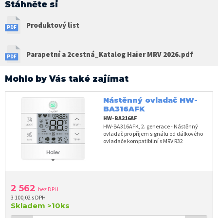
Stáhněte si
Produktový list
Parapetní a 2cestná_Katalog Haier MRV 2026.pdf
Mohlo by Vás také zajímat
Nástěnný ovladač HW-
BA316AFK
HW-BA316AF
HW-BA316AFK, 2. generace - Nástěnný
ovladač pro příjem signálu od dálkového
ovladače kompatibilní s MRV R32
2 562
bez DPH
3 100,02 s DPH
Skladem
>10ks