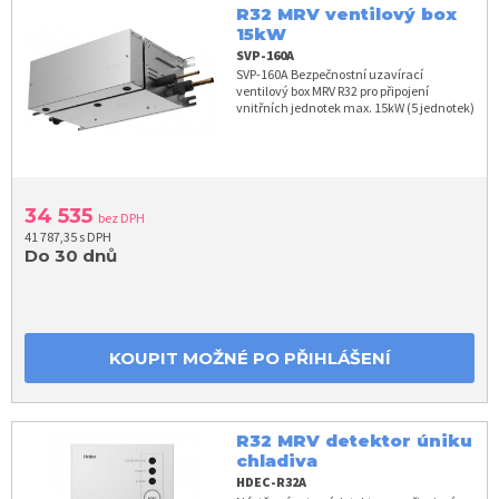
R32 MRV ventilový box
15kW
SVP-160A
SVP-160A Bezpečnostní uzavírací
ventilový box MRV R32 pro připojení
vnitřních jednotek max. 15kW (5 jednotek)
34 535
bez DPH
41 787,35 s DPH
Do 30 dnů
KOUPIT MOŽNÉ PO PŘIHLÁŠENÍ
R32 MRV detektor úniku
chladiva
HDEC-R32A