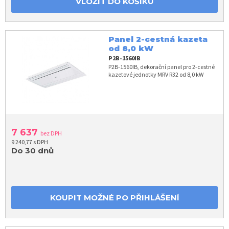
VLOŽIT DO KOŠÍKU
Panel 2-cestná kazeta
od 8,0 kW
P2B-1560IB
P2B-1560IB, dekorační panel pro 2-cestné
kazetové jednotky MRV R32 od 8,0 kW
7 637
bez DPH
9 240,77 s DPH
Do 30 dnů
KOUPIT MOŽNÉ PO PŘIHLÁŠENÍ