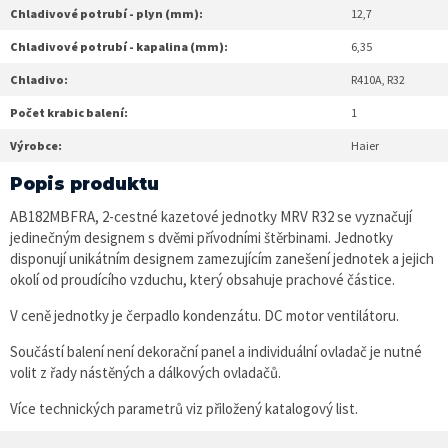
Chladivové potrubí - plyn (mm):
12,7
Chladivové potrubí - kapalina (mm):
6,35
Chladivo:
R410A, R32
Počet krabic balení:
1
Výrobce:
Haier
Popis produktu
AB182MBFRA, 2-cestné kazetové jednotky MRV R32 se vyznačují
jedinečným designem s dvěmi přívodními štěrbinami. Jednotky
disponují unikátním designem zamezujícím zanešení jednotek a jejich
okolí od proudícího vzduchu, který obsahuje prachové částice.
V ceně jednotky je čerpadlo kondenzátu. DC motor ventilátoru.
Součástí balení není dekorační panel a individuální ovladač je nutné
volit z řady nástěných a dálkových ovladačů.
Více technických parametrů viz přiložený katalogový list.