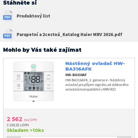
Stáhněte si
Produktový list
Parapetní a 2cestná_Katalog Haier MRV 2026.pdf
Mohlo by Vás také zajímat
Nástěnný ovladač HW-
BA316AFK
HW-BA316AF
HW-BA316AFK, 2. generace - Nástěnný
ovladač pro příjem signálu od dálkového
ovladače kompatibilní s MRV R32
2 562
bez DPH
3 100,02 s DPH
Skladem
>10ks