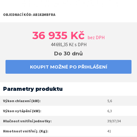
OBJEDNACÍ KÓD:
AB182MBFRA
36 935 Kč
bez DPH
44 691,35
Kč s DPH
Do 30 dnů
KOUPIT MOŽNÉ PO PŘIHLÁŠENÍ
Parametry produktu
Výkon chlazení (kW):
5,6
Výkon vytápění (kW):
6,3
Hlučnost vnitřní jednotky:
39/37/34
Hmotnost vnitřní j. (Kg):
41