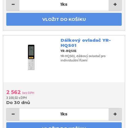
−
+
1
ks
VLOŽIT DO KOŠÍKU
Dálkový ovladač YR-
HQS01
YR-HQS01
YR-HQS01, dálkový ovladač pro
individuální řízení
2 562
bez DPH
3 100,02 s DPH
Do 30 dnů
−
+
1
ks