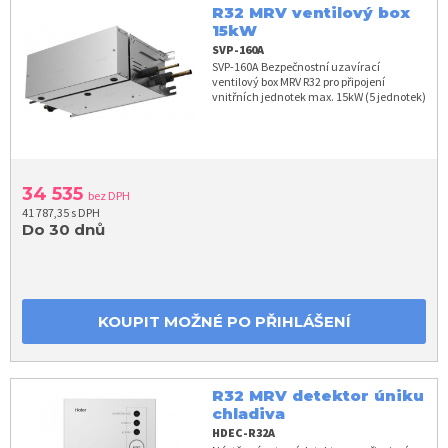
R32 MRV ventilový box
15kW
SVP-160A
SVP-160A Bezpečnostní uzavírací
ventilový box MRV R32 pro připojení
vnitřních jednotek max. 15kW (5 jednotek)
34 535
bez DPH
41 787,35 s DPH
Do 30 dnů
KOUPIT MOŽNÉ PO PŘIHLÁŠENÍ
R32 MRV detektor úniku
chladiva
HDEC-R32A