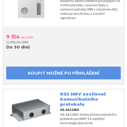
Nástěnný externí detektor pro připojení na
vnitřní jednotky, uzavírací boxy a
venkovní jednotky MRV s chladivem R32,
realizuje akustickou a vizuální
signalizaci
9 154
bez DPH
11 076,34 s DPH
Do 30 dnů
KOUPIT MOŽNÉ PO PŘIHLÁŠENÍ
R32 MRV zesilovač
komunikačního
protokolu
HA-AA110AD
HA-AA110AD Zesilovač komunikačního
protokolu pro MRV7 S k zajištění
technologie SpaceLink