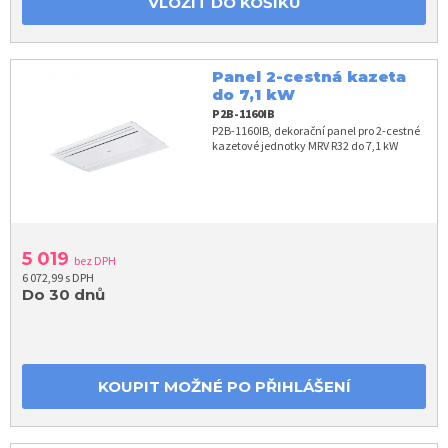
VLOŽIT DO KOŠÍKU
Panel 2-cestná kazeta
do 7,1 kW
P2B-1160IB
P2B-1160IB, dekorační panel pro 2-cestné
kazetové jednotky MRV R32 do 7,1 kW
5 019
bez DPH
6 072,99 s DPH
Do 30 dnů
KOUPIT MOŽNÉ PO PŘIHLÁŠENÍ